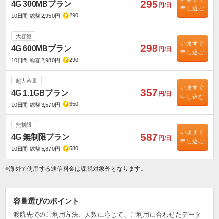
295
4G 300MBプラン
円/日
申し込む
290
10日間 総額2,950円
大容量
いますぐ
298
4G 600MBプラン
円/日
申し込む
290
10日間 総額2,980円
超大容量
いますぐ
357
4G 1.1GBプラン
円/日
申し込む
350
10日間 総額3,570円
無制限
いますぐ
587
4G 無制限プラン
円/日
申し込む
580
10日間 総額5,870円
※海外で使用する通信料金は課税対象外となります。
容量選びのポイント
渡航先でのご利用方法、人数に応じて、ご利用に合わせたデータ