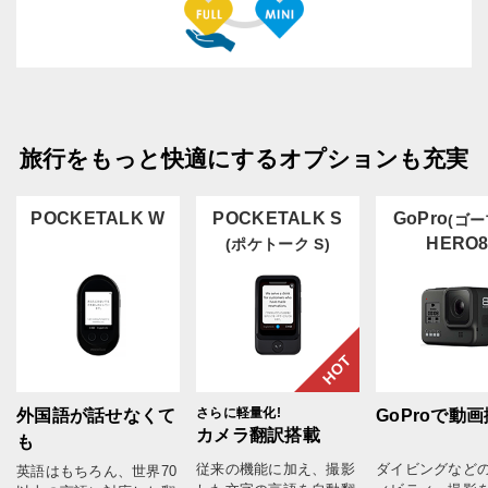
旅行をもっと快適にするオプションも充実
POCKETALK W
POCKETALK S
GoPro
(ゴー
HERO
(ポケトーク S)
HOT
さらに軽量化!
外国語が話せなくて
GoProで動
カメラ翻訳搭載
も
従来の機能に加え、撮影
ダイビングなど
英語はもちろん、世界70