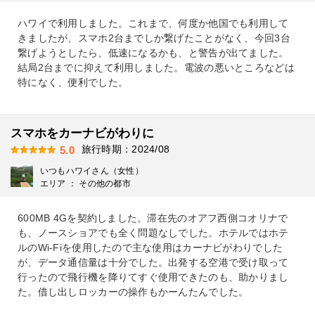
ハワイで利用しました。これまで、何度か他国でも利用して
きましたが、スマホ2台までしか繋げたことがなく、今回3台
繋げようとしたら、低速になるかも、と警告が出てました。
結局2台までに抑えて利用しました。電波の悪いところなどは
特になく、便利でした。
スマホをカーナビがわりに
旅行時期：2024/08
5.0
いつもハワイさん（女性）
エリア ： その他の都市
600MB 4Gを契約しました。滞在先のオアフ西側コオリナで
も、ノースショアでも全く問題なしでした。ホテルではホテ
ルのWi-Fiを使用したので主な使用はカーナビがわりでした
が、データ通信量は十分でした。出発する空港で受け取って
行ったので飛行機を降りてすぐ使用できたのも、助かりまし
た。借し出しロッカーの操作もかーんたんでした。