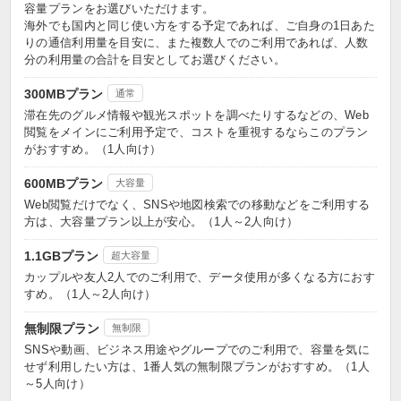
容量プランをお選びいただけます。
海外でも国内と同じ使い方をする予定であれば、ご自身の1日あた
りの通信利用量を目安に、また複数人でのご利用であれば、人数
分の利用量の合計を目安としてお選びください。
300MBプラン
通常
滞在先のグルメ情報や観光スポットを調べたりするなどの、Web
閲覧をメインにご利用予定で、コストを重視するならこのプラン
がおすすめ。（1人向け）
600MBプラン
大容量
Web閲覧だけでなく、SNSや地図検索での移動などをご利用する
方は、大容量プラン以上が安心。（1人～2人向け）
1.1GBプラン
超大容量
カップルや友人2人でのご利用で、データ使用が多くなる方におす
すめ。（1人～2人向け）
無制限プラン
無制限
SNSや動画、ビジネス用途やグループでのご利用で、容量を気に
せず利用したい方は、1番人気の無制限プランがおすすめ。（1人
～5人向け）