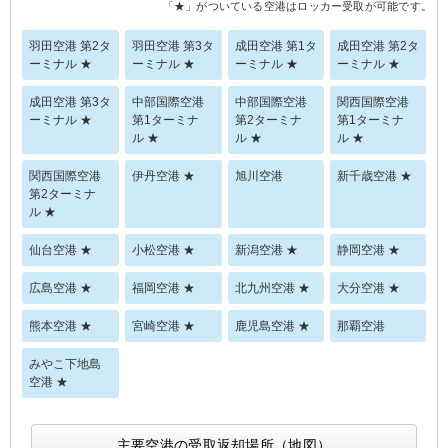
「★」がついている空港はロッカー受取が可能です。
羽田空港 第2タ
羽田空港 第3タ
成田空港 第1タ
成田空港 第2タ
ーミナル ★
ーミナル ★
ーミナル ★
ーミナル ★
成田空港 第3タ
中部国際空港
中部国際空港
関西国際空港
ーミナル ★
第1ターミナ
第2ターミナ
第1ターミナ
ル ★
ル ★
ル ★
関西国際空港
伊丹空港 ★
旭川空港
新千歳空港 ★
第2ターミナ
ル ★
仙台空港 ★
小松空港 ★
新潟空港 ★
静岡空港 ★
広島空港 ★
福岡空港 ★
北九州空港 ★
大分空港 ★
熊本空港 ★
宮崎空港 ★
鹿児島空港 ★
那覇空港
みやこ下地島
空港 ★
主要空港の受取返却場所（地図）