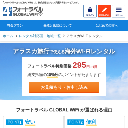
料金プラン
受取と返却について
はじめての方へ
ホーム
レンタル対応国・地域一覧
アラスカWi-Fiレンタル
アラスカ旅行
海外Wi-Fiレンタル
で使える
295
フォートラベル特別価格
円～/日
総支払額の
10%分
のポイントがたまります
お見積もり・お申し込み
フォートラベル GLOBAL WiFi が選ばれる理由
安い
便利
POINT
POINT
1
2