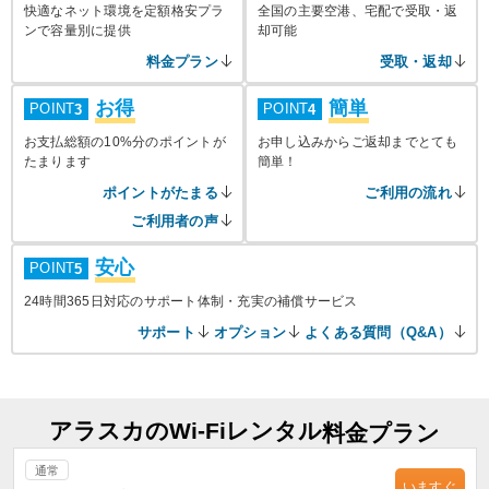
快適なネット環境を定額格安プラ
全国の主要空港、宅配で受取・返
ンで容量別に提供
却可能
料金プラン
受取・返却
お得
簡単
POINT
POINT
3
4
お支払総額の10%分のポイントが
お申し込みからご返却までとても
たまります
簡単！
ポイントがたまる
ご利用の流れ
ご利用者の声
安心
POINT
5
24時間365日対応のサポート体制・充実の補償サービス
サポート
オプション
よくある質問（Q&A）
アラスカのWi-Fiレンタル
料金プラン
通常
いますぐ