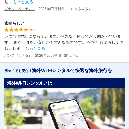
魅
...もっと見る
ダナン（ベトナム）
2026年07月利用
こにゃさんさん
素晴らしい
5.0
いつもお世話になっていますが問題なく使えており助かっていま
す。 また、価格が安いのも大きな魅力です。 今後ともよろしくお
願いしま
...もっと見る
バンフ（カナダ）
2026年07月利用
ぽちさん
海外Wi-Fiレンタルで快適な海外旅行を
初めてでも安心！
海外Wi-Fiレンタルとは