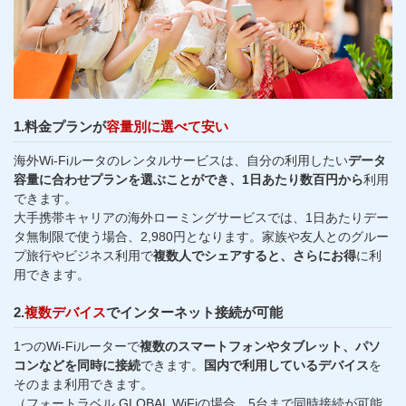
1.料金プランが
容量別に選べて安い
海外Wi-Fiルータのレンタルサービスは、自分の利用したい
データ
容量に合わせプランを選ぶことができ、1日あたり数百円から
利用
できます。
大手携帯キャリアの海外ローミングサービスでは、1日あたりデー
タ無制限で使う場合、2,980円となります。家族や友人とのグルー
プ旅行やビジネス利用で
複数人でシェアすると、さらにお得
に利
用できます。
2.
複数デバイス
でインターネット接続が可能
1つのWi-Fiルーターで
複数のスマートフォンやタブレット、パソ
コンなどを同時に接続
できます。
国内で利用しているデバイス
を
そのまま利用できます。
（フォートラベル GLOBAL WiFiの場合、5台まで同時接続が可能