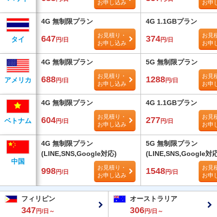
お申し込み
お申
4G 無制限プラン
4G 1.1GBプラン
お見積り・
お見
647
374
タイ
円/日
円/日
お申し込み
お申
4G 無制限プラン
5G 無制限プラン
お見積り・
お見
688
1288
アメリカ
円/日
円/日
お申し込み
お申
4G 無制限プラン
4G 1.1GBプラン
お見積り・
お見
604
277
ベトナム
円/日
円/日
お申し込み
お申
4G 無制限プラン
5G 無制限プラン
(LINE,SNS,Google対応)
(LINE,SNS,Google対
中国
お見積り・
お見
998
1548
円/日
円/日
お申し込み
お申
フィリピン
オーストラリア
347
306
円/日～
円/日～