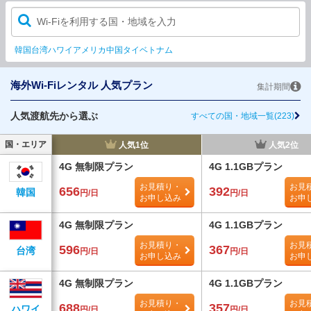
Wi-Fiを利用する国・地域を入力
韓国
台湾
ハワイ
アメリカ
中国
タイ
ベトナム
海外Wi-Fiレンタル 人気プラン
集計期間
人気渡航先から選ぶ
すべての国・地域一覧(223)
国・エリア
人気1位
人気2位
4G 無制限プラン
4G 1.1GBプラン
お見積り・
お見
656
392
韓国
円/日
円/日
お申し込み
お申
4G 無制限プラン
4G 1.1GBプラン
お見積り・
お見
596
367
台湾
円/日
円/日
お申し込み
お申
4G 無制限プラン
4G 1.1GBプラン
お見積り・
お見
688
357
ハワイ
円/日
円/日