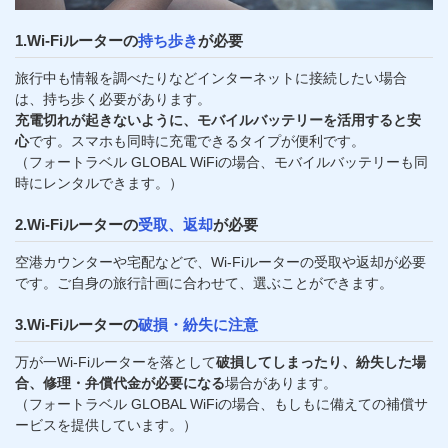
1.Wi-Fiルーターの
持ち歩き
が必要
旅行中も情報を調べたりなどインターネットに接続したい場合
は、持ち歩く必要があります。
充電切れが起きないように、モバイルバッテリーを活用すると安
心
です。スマホも同時に充電できるタイプが便利です。
（フォートラベル GLOBAL WiFiの場合、モバイルバッテリーも同
時にレンタルできます。）
2.Wi-Fiルーターの
受取、返却
が必要
空港カウンターや宅配などで、Wi-Fiルーターの受取や返却が必要
です。ご自身の旅行計画に合わせて、選ぶことができます。
3.Wi-Fiルーターの
破損・紛失に注意
万が一Wi-Fiルーターを落として
破損してしまったり、紛失した場
合、修理・弁償代金が必要になる
場合があります。
（フォートラベル GLOBAL WiFiの場合、もしもに備えての補償サ
ービスを提供しています。）