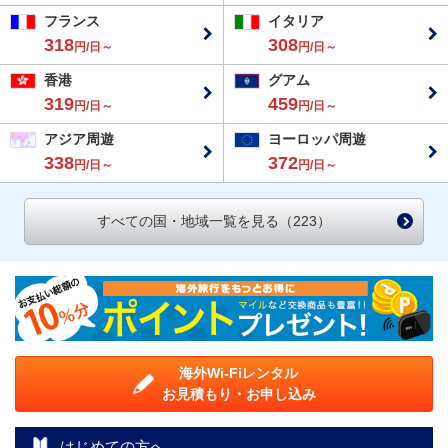
フランス
イタリア
318
308
円/日～
円/日～
香港
グアム
319
459
円/日～
円/日～
アジア周遊
ヨーロッパ周遊
338
372
円/日～
円/日～
すべての国・地域一覧を見る（223）
海外Wi-Fiレンタル
お見積もり・お申し込み
はじめての方へ