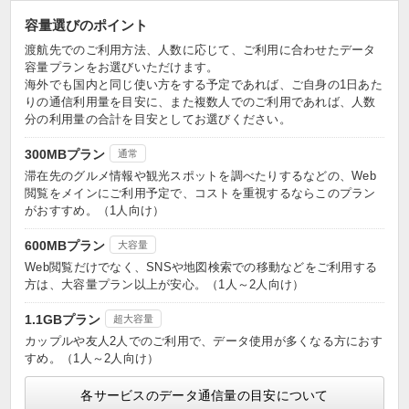
容量選びのポイント
渡航先でのご利用方法、人数に応じて、ご利用に合わせたデータ
容量プランをお選びいただけます。
海外でも国内と同じ使い方をする予定であれば、ご自身の1日あた
りの通信利用量を目安に、また複数人でのご利用であれば、人数
分の利用量の合計を目安としてお選びください。
300MBプラン
通常
滞在先のグルメ情報や観光スポットを調べたりするなどの、Web
閲覧をメインにご利用予定で、コストを重視するならこのプラン
がおすすめ。（1人向け）
600MBプラン
大容量
Web閲覧だけでなく、SNSや地図検索での移動などをご利用する
方は、大容量プラン以上が安心。（1人～2人向け）
1.1GBプラン
超大容量
カップルや友人2人でのご利用で、データ使用が多くなる方におす
すめ。（1人～2人向け）
各サービスのデータ通信量の目安について