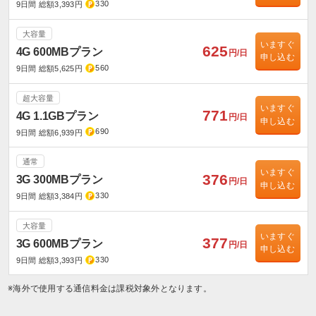
330
9日間 総額3,393円
大容量
いますぐ
625
4G 600MBプラン
円/日
申し込む
560
9日間 総額5,625円
超大容量
いますぐ
771
4G 1.1GBプラン
円/日
申し込む
690
9日間 総額6,939円
通常
いますぐ
376
3G 300MBプラン
円/日
申し込む
330
9日間 総額3,384円
大容量
いますぐ
377
3G 600MBプラン
円/日
申し込む
330
9日間 総額3,393円
※海外で使用する通信料金は課税対象外となります。