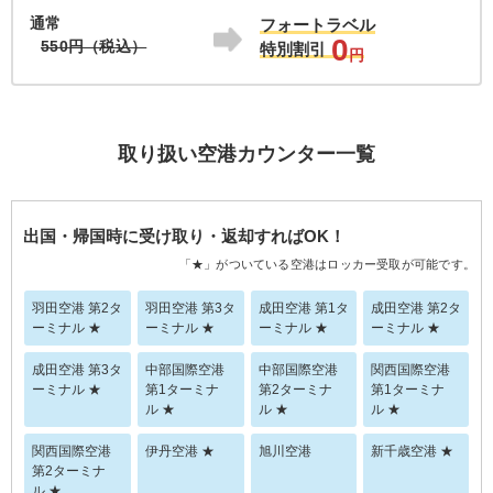
通常
フォートラベル
0
550円（税込）
特別割引
円
取り扱い空港カウンター一覧
出国・帰国時に受け取り・返却すればOK！
「★」がついている空港はロッカー受取が可能です。
羽田空港 第2タ
羽田空港 第3タ
成田空港 第1タ
成田空港 第2タ
ーミナル ★
ーミナル ★
ーミナル ★
ーミナル ★
成田空港 第3タ
中部国際空港
中部国際空港
関西国際空港
ーミナル ★
第1ターミナ
第2ターミナ
第1ターミナ
ル ★
ル ★
ル ★
関西国際空港
伊丹空港 ★
旭川空港
新千歳空港 ★
第2ターミナ
ル ★