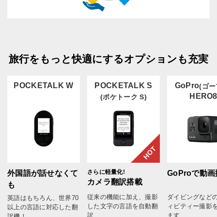
旅行をもっと快適にするオプションも充実
POCKETALK W
POCKETALK S
GoPro
(ゴー
HERO
(ポケトーク S)
HOT
さらに軽量化!
外国語が話せなくて
GoProで動
カメラ翻訳搭載
も
従来の機能に加え、撮影
ダイビングなど
英語はもちろん、世界70
した文字の言語を自動翻
ィビティー撮影
以上の言語に対応した翻
訳
ます
訳機！