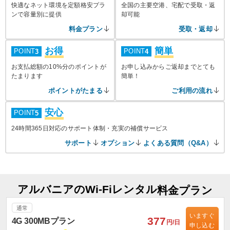
快適なネット環境を定額格安プラ
全国の主要空港、宅配で受取・返
ンで容量別に提供
却可能
料金プラン
受取・返却
お得
簡単
POINT
POINT
3
4
お支払総額の10%分のポイントが
お申し込みからご返却までとても
たまります
簡単！
ポイントがたまる
ご利用の流れ
安心
POINT
5
24時間365日対応のサポート体制・充実の補償サービス
サポート
オプション
よくある質問（Q&A）
アルバニアのWi-Fiレンタル
料金プラン
通常
いますぐ
377
4G 300MBプラン
円/日
申し込む