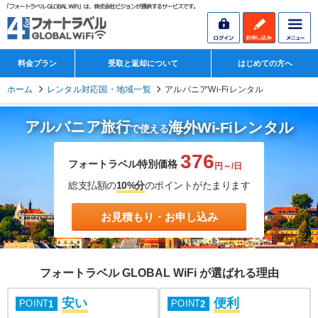
料金プラン
受取と返却について
はじめての方へ
ホーム
レンタル対応国・地域一覧
アルバニアWi-Fiレンタル
アルバニア旅行
海外Wi-Fiレンタル
で使える
376
フォートラベル特別価格
円～/日
総支払額の
10%分
のポイントがたまります
お見積もり・お申し込み
フォートラベル GLOBAL WiFi が選ばれる理由
安い
便利
POINT
POINT
1
2