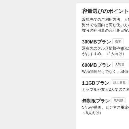
容量選びのポイント
渡航先でのご利用方法、人
海外でも国内と同じ使い方
数分の利用量の合計を目安
300MBプラン
通常
滞在先のグルメ情報や観光
がおすすめ。（1人向け）
600MBプラン
大容量
Web閲覧だけでなく、S
1.1GBプラン
超大容量
カップルや友人2人でのご
無制限プラン
無制限
SNSや動画、ビジネス用
～5人向け）