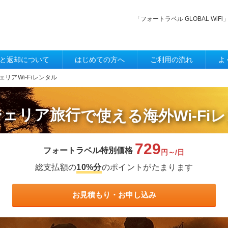
「フォートラベル GLOBAL W
と返却について
はじめての方へ
ご利用の流れ
よ
ェリアWi-Fiレンタル
ジェリア旅行
で使える
海外Wi-Fi
729
フォートラベル特別価格
円～/日
総支払額の
10%分
のポイントがたまります
お見積もり・お申し込み