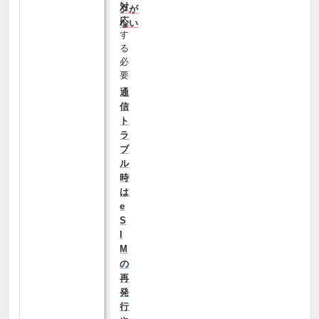
対
クが
応
ない
す
る
必
要
通
信
ト
ラ
ブ
ル
時
は
e
S
I
M
の
再
発
行