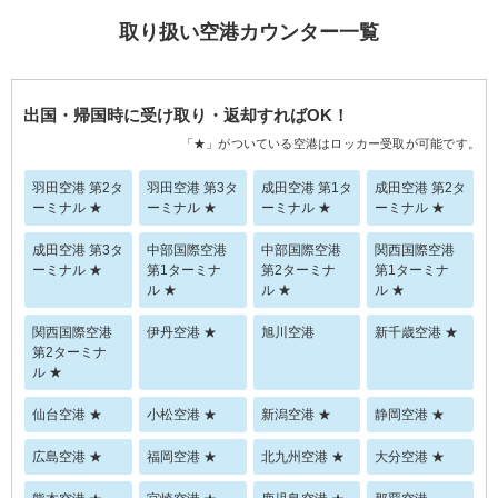
取り扱い空港カウンター一覧
出国・帰国時に受け取り・返却すればOK！
「★」がついている空港はロッカー受取が可能です。
羽田空港 第2タ
羽田空港 第3タ
成田空港 第1タ
成田空港 第2タ
ーミナル ★
ーミナル ★
ーミナル ★
ーミナル ★
成田空港 第3タ
中部国際空港
中部国際空港
関西国際空港
ーミナル ★
第1ターミナ
第2ターミナ
第1ターミナ
ル ★
ル ★
ル ★
関西国際空港
伊丹空港 ★
旭川空港
新千歳空港 ★
第2ターミナ
ル ★
仙台空港 ★
小松空港 ★
新潟空港 ★
静岡空港 ★
広島空港 ★
福岡空港 ★
北九州空港 ★
大分空港 ★