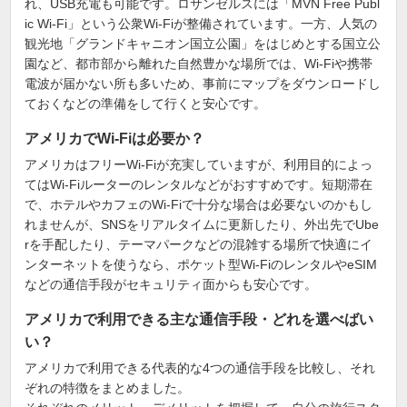
れ、USB充電も可能です。ロサンゼルスには「MVN Free Publ
ic Wi-Fi」という公衆Wi-Fiが整備されています。一方、人気の
観光地「グランドキャニオン国立公園」をはじめとする国立公
園など、都市部から離れた自然豊かな場所では、Wi-Fiや携帯
電波が届かない所も多いため、事前にマップをダウンロードし
ておくなどの準備をして行くと安心です。
アメリカでWi-Fiは必要か？
アメリカはフリーWi-Fiが充実していますが、利用目的によっ
てはWi-Fiルーターのレンタルなどがおすすめです。短期滞在
で、ホテルやカフェのWi-Fiで十分な場合は必要ないのかもし
れませんが、SNSをリアルタイムに更新したり、外出先でUbe
rを手配したり、テーマパークなどの混雑する場所で快適にイ
ンターネットを使うなら、ポケット型Wi-FiのレンタルやeSIM
などの通信手段がセキュリティ面からも安心です。
アメリカで利用できる主な通信手段・どれを選べばい
い？
アメリカで利用できる代表的な4つの通信手段を比較し、それ
ぞれの特徴をまとめました。