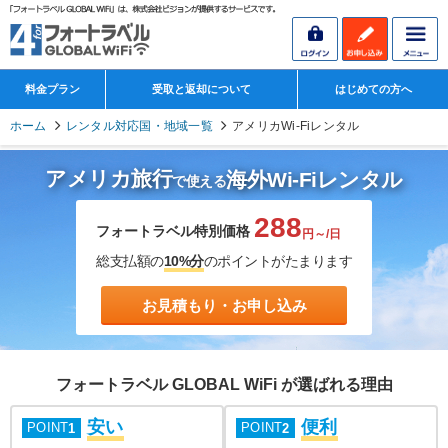
料金プラン
受取と返却について
はじめての方へ
ホーム
レンタル対応国・地域一覧
アメリカWi-Fiレンタル
アメリカ旅行
海外Wi-Fiレンタル
で使える
288
フォートラベル特別価格
円～/日
総支払額の
10%分
のポイントがたまります
お見積もり・お申し込み
フォートラベル GLOBAL WiFi が選ばれる理由
安い
便利
POINT
POINT
1
2