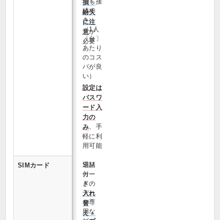
でも接
損・
続で
紛失
き、
に注
（1人
が
意
〔台〕
必要
あたり
のコス
パが良
い）
設定は
パスワ
ード入
力の
、手
み
軽に利
用可能
通話
SIM
SIMカード
付
カー
き・
ドの
デー
入れ
タ専
替
用な
え・