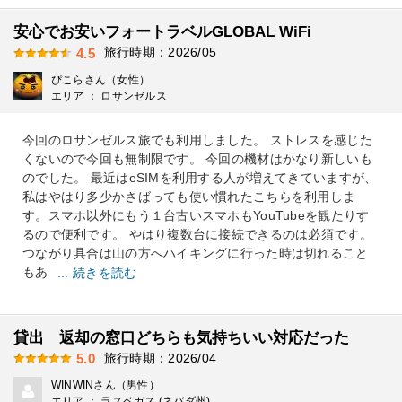
安心でお安いフォートラベルGLOBAL WiFi
旅行時期：2026/05
4.5
ぴこらさん（女性）
エリア ： ロサンゼルス
今回のロサンゼルス旅でも利用しました。 ストレスを感じた
くないので今回も無制限です。 今回の機材はかなり新しいも
のでした。 最近はeSIMを利用する人が増えてきていますが、
私はやはり多少かさばっても使い慣れたこちらを利用しま
す。スマホ以外にもう１台古いスマホもYouTubeを観たりす
るので便利です。 やはり複数台に接続できるのは必須です。
つながり具合は山の方へハイキングに行った時は切れること
もあ
... 続きを読む
貸出 返却の窓口どちらも気持ちいい対応だった
旅行時期：2026/04
5.0
WINWINさん（男性）
エリア ： ラスベガス (ネバダ州)