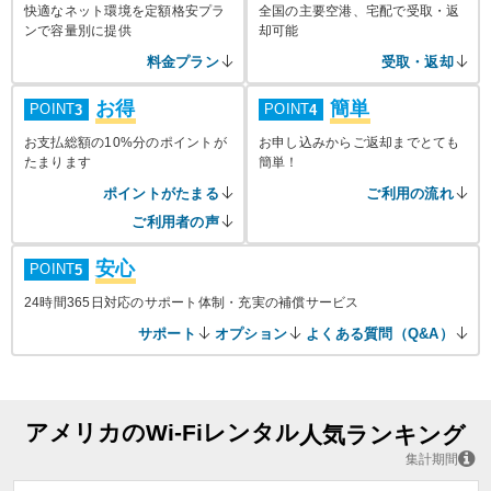
快適なネット環境を定額格安プラ
全国の主要空港、宅配で受取・返
ンで容量別に提供
却可能
料金プラン
受取・返却
お得
簡単
POINT
POINT
3
4
お支払総額の10%分のポイントが
お申し込みからご返却までとても
たまります
簡単！
ポイントがたまる
ご利用の流れ
ご利用者の声
安心
POINT
5
24時間365日対応のサポート体制・充実の補償サービス
サポート
オプション
よくある質問（Q&A）
アメリカのWi-Fiレンタル
人気ランキング
集計期間