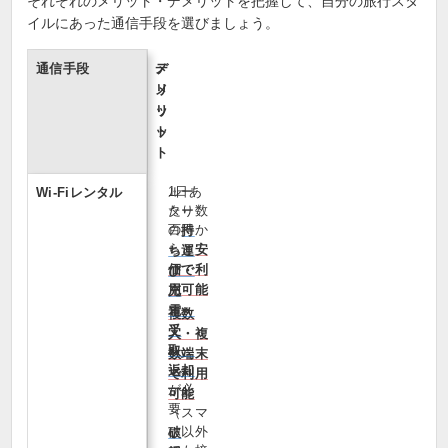
それぞれのメリット・デメリットを把握して、自分の旅行スタ
イルにあった通信手段を選びましょう。
通信手段
メ
デ
リ
メ
ッ
リ
ト
ッ
ト
1日あ
ルー
Wi‑Fiレンタル
たり数
ター
百円か
の
持
らと
安
ち運
価で利
び・
用可能
充
電・
複数
受
人・複
取・
数端末
返却
で利用
が必
可能
要
（スマ
ホ以外
破