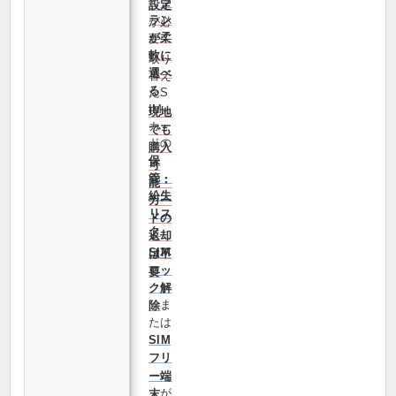
ど
プ
設定
ラン
が必
が柔
要
軟に
取り
選べ
替え
る
たS
IM
現地
カー
でも
ドの
購入
保
可
管・
能・
紛失
カー
リス
ドの
ク
返却
SIM
は不
ロッ
要
ク解
ま
除
たは
SIM
フリ
ー端
が
末