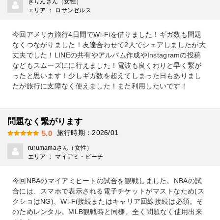
きりんさん（女性）
エリア ： ロサンゼルス
今回アメリカ旅行4日間でWi-Fiを借りました！ギガ数も問題
なくつながりました！友達合わせて2人でシェアしましたが大
丈夫でした！LINEの共有やアルバム作成やInstagramの投稿
などもスムーズにに行えました！電波も良くわりと早く繋が
ったと思います！少しギガ数を超えてしまった日もありまし
たが旅行に支障なく使えました！また利用したいです！
問題なく繋がります
旅行時期：2026/01
5.0
rurumamaさん（女性）
エリア ： マイアミ・ビーチ
今回NBAのマイアミヒートの試合を観戦しました。NBAの試
合には、スマホで表示される電子チケットがマストなため(ス
クショはNG)、Wi-Fi接続またはキャリア回線接続は必須。そ
のためレンタル。MLB観戦時と同様、全く問題なく使用出来