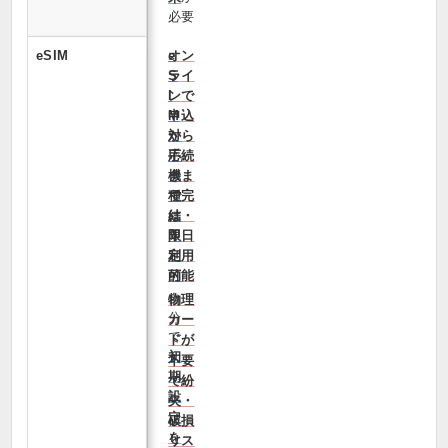
必要
eSIM
オン
e
ライ
S
ンで
I
申込
M
から
対
手続
応
きま
機
で完
種
結・
は
即日
限
利用
定
可能
的
自
物理
分
カー
で
ドが
初
不要
期
で紛
設
失・
定
破損
を
リス