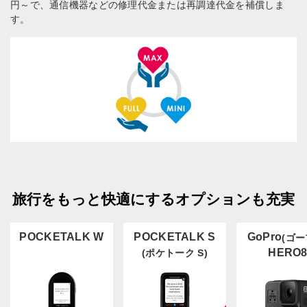
円～で、通信機器などの修理代金または再調達代金を補償しま
す。
旅行をもっと快適にするオプションも充実
POCKETALK W
POCKETALK S
GoPro
(ゴー
HERO
(ポケトーク S)