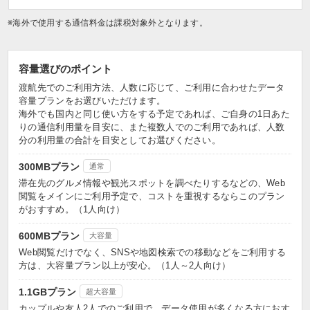
※海外で使用する通信料金は課税対象外となります。
容量選びのポイント
渡航先でのご利用方法、人数に応じて、ご利用に合わせたデータ
容量プランをお選びいただけます。
海外でも国内と同じ使い方をする予定であれば、ご自身の1日あた
りの通信利用量を目安に、また複数人でのご利用であれば、人数
分の利用量の合計を目安としてお選びください。
300MBプラン
通常
滞在先のグルメ情報や観光スポットを調べたりするなどの、Web
閲覧をメインにご利用予定で、コストを重視するならこのプラン
がおすすめ。（1人向け）
600MBプラン
大容量
Web閲覧だけでなく、SNSや地図検索での移動などをご利用する
方は、大容量プラン以上が安心。（1人～2人向け）
1.1GBプラン
超大容量
カップルや友人2人でのご利用で、データ使用が多くなる方におす