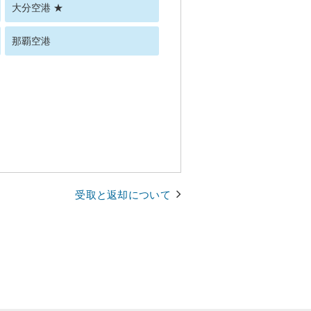
大分空港 ★
那覇空港
受取と返却について