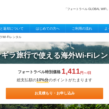
「フォートラベル GLOBAL W
と返却について
はじめての方へ
ご利用の流れ
よ
ラWi-Fiレンタル
ンギラ旅行
で使える
海外Wi-Fiレ
1,411
フォートラベル特別価格
円～/日
総支払額の
10%分
のポイントがたまります
お見積もり・お申し込み