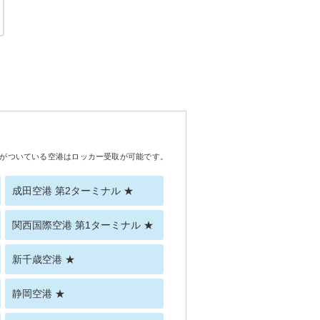
がついている空港はロッカー受取が可能です。
成田空港 第2ターミナル ★
関西国際空港 第1ターミナル ★
新千歳空港 ★
静岡空港 ★