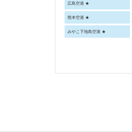
広島空港 ★
熊本空港 ★
みやこ下地島空港 ★