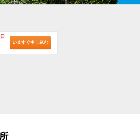
/日
いますぐ
申し込む
場所