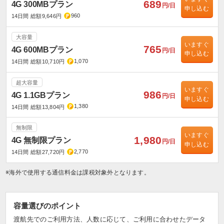
689
4G 300MBプラン
円/日
申し込む
960
14日間 総額9,646円
大容量
いますぐ
765
4G 600MBプラン
円/日
申し込む
1,070
14日間 総額10,710円
超大容量
いますぐ
986
4G 1.1GBプラン
円/日
申し込む
1,380
14日間 総額13,804円
無制限
いますぐ
1,980
4G 無制限プラン
円/日
申し込む
2,770
14日間 総額27,720円
※海外で使用する通信料金は課税対象外となります。
容量選びのポイント
渡航先でのご利用方法、人数に応じて、ご利用に合わせたデータ