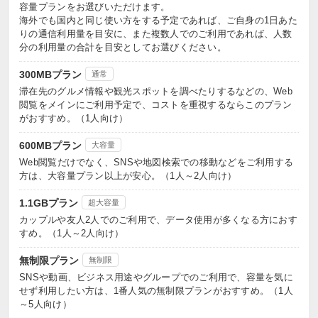
容量プランをお選びいただけます。
海外でも国内と同じ使い方をする予定であれば、ご自身の1日あた
りの通信利用量を目安に、また複数人でのご利用であれば、人数
分の利用量の合計を目安としてお選びください。
300MBプラン
通常
滞在先のグルメ情報や観光スポットを調べたりするなどの、Web
閲覧をメインにご利用予定で、コストを重視するならこのプラン
がおすすめ。（1人向け）
600MBプラン
大容量
Web閲覧だけでなく、SNSや地図検索での移動などをご利用する
方は、大容量プラン以上が安心。（1人～2人向け）
1.1GBプラン
超大容量
カップルや友人2人でのご利用で、データ使用が多くなる方におす
すめ。（1人～2人向け）
無制限プラン
無制限
SNSや動画、ビジネス用途やグループでのご利用で、容量を気に
せず利用したい方は、1番人気の無制限プランがおすすめ。（1人
～5人向け）