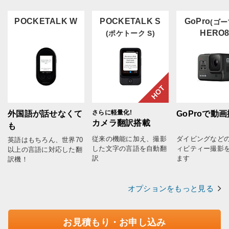
POCKETALK W
POCKETALK S
GoPro
(ゴー
HERO
(ポケトーク S)
HOT
さらに軽量化!
外国語が話せなくて
GoProで動
カメラ翻訳搭載
も
従来の機能に加え、撮影
ダイビングなど
英語はもちろん、世界70
した文字の言語を自動翻
ィビティー撮影
以上の言語に対応した翻
訳
ます
訳機！
オプションをもっと見る
お見積もり・お申し込み