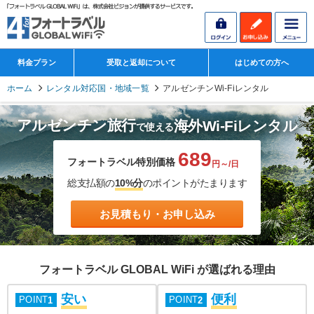
料金プラン
受取と返却について
はじめての方へ
ホーム
レンタル対応国・地域一覧
アルゼンチンWi-Fiレンタル
アルゼンチン旅行
海外Wi-Fiレンタル
で使える
689
フォートラベル特別価格
円～/日
総支払額の
10%分
のポイントがたまります
お見積もり・お申し込み
フォートラベル GLOBAL WiFi が選ばれる理由
安い
便利
POINT
POINT
1
2