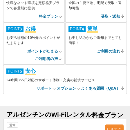
快適なネット環境を定額格安プラ
全国の主要空港、宅配で受取・返
ンで容量別に提供
却可能
料金プラン
受取・返却
お得
簡単
POINT
POINT
3
4
お支払総額の10%分のポイントが
お申し込みからご返却までとても
たまります
簡単！
ポイントがたまる
ご利用の流れ
ご利用者の声
安心
POINT
5
24時間365日対応のサポート体制・充実の補償サービス
サポート
オプション
よくある質問（Q&A）
アルゼンチンのWi-Fiレンタル
料金プラン
通常
いますぐ