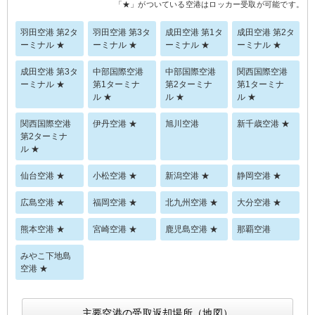
「★」がついている空港はロッカー受取が可能です。
羽田空港 第2タ
羽田空港 第3タ
成田空港 第1タ
成田空港 第2タ
ーミナル ★
ーミナル ★
ーミナル ★
ーミナル ★
成田空港 第3タ
中部国際空港
中部国際空港
関西国際空港
ーミナル ★
第1ターミナ
第2ターミナ
第1ターミナ
ル ★
ル ★
ル ★
関西国際空港
伊丹空港 ★
旭川空港
新千歳空港 ★
第2ターミナ
ル ★
仙台空港 ★
小松空港 ★
新潟空港 ★
静岡空港 ★
広島空港 ★
福岡空港 ★
北九州空港 ★
大分空港 ★
熊本空港 ★
宮崎空港 ★
鹿児島空港 ★
那覇空港
みやこ下地島
空港 ★
主要空港の受取返却場所（地図）