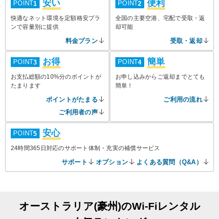
安い
便利
POINT
POINT
1
2
快適なネット環境を定額格安プラ
全国の主要空港、宅配で受取・返
ンで容量別に提供
却可能
料金プラン
受取・返却
お得
簡単
POINT
POINT
3
4
お支払総額の10%分のポイントが
お申し込みからご返却までとても
たまります
簡単！
ポイントがたまる
ご利用の流れ
ご利用者の声
安心
POINT
5
24時間365日対応のサポート体制・充実の補償サービス
サポート
オプション
よくある質問（Q&A）
オーストラリア(豪州)のWi-Fiレンタル