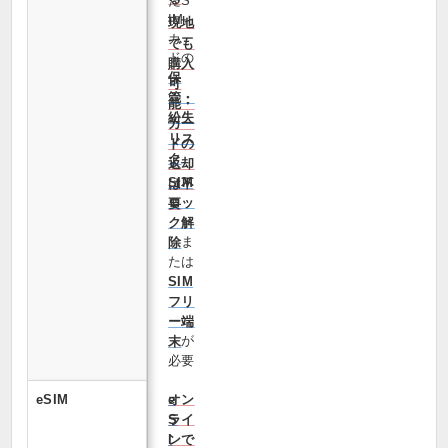
たS
IM
現地
カー
でも
ドの
購入
保
可
管・
能・
紛失
カー
リス
ドの
ク
返却
SIM
は不
ロッ
要
ク解
ま
除
たは
SIM
フリ
ー端
が
末
必要
eSIM
オン
e
ライ
S
ンで
I