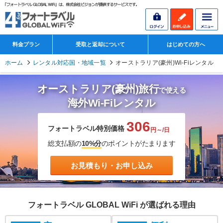
料金プラン
受取と返却について
はじめての方へ
ホーム
レンタル対応国・地域一覧
オーストラリア(豪州)Wi-Fiレンタル
オーストラリア(豪州)旅行
で使える
海外Wi-Fiレンタル
306
フォートラベル特別価格
円～/日
総支払額の
10%分
のポイントがたまります
お見積もり・お申し込み
フォートラベル GLOBAL WiFi が選ばれる理由