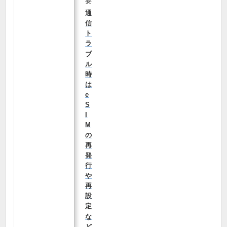
要
通
信
ト
ラ
ブ
ル
時
は
e
S
I
M
の
再
発
行
や
再
設
定
な
ど