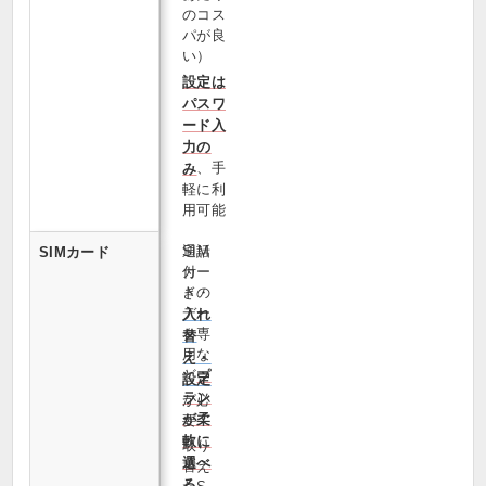
のコス
パが良
い）
設定は
パスワ
ード入
力の
、手
み
軽に利
用可能
通話
SIM
SIMカード
付
カー
き・
ドの
デー
入れ
タ専
替
用な
え・
ど
プ
設定
ラン
が必
が柔
要
軟に
取り
選べ
替え
る