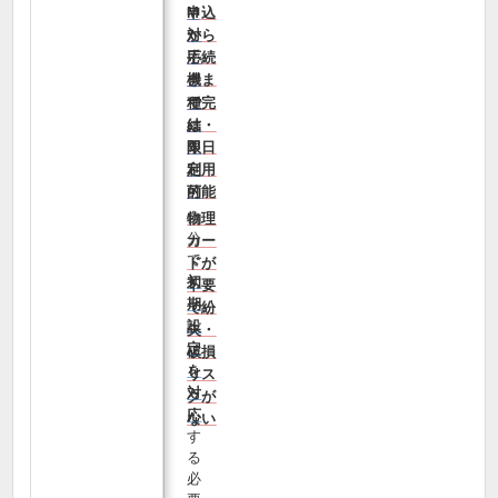
申込
M
から
対
手続
応
きま
機
で完
種
結・
は
即日
限
利用
定
可能
的
自
物理
分
カー
で
ドが
初
不要
期
で紛
設
失・
定
破損
を
リス
対
クが
応
ない
す
る
必