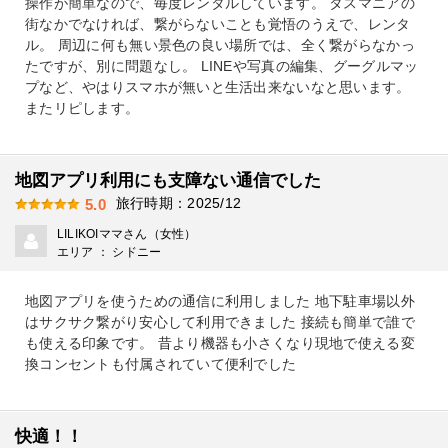
操作が簡単なので、毎度レンタルしています。 タスマニアの
街なかでなければ、繋がらないことも覚悟のうえで、レンタ
ル。 周辺に何も無い景色の良い場所では、全く繋がらなかっ
たですが、別に問題なし。 LINEや写真の編集、グーグルマッ
プなど、やはりスマホが無いと生活出来ないなと思います。
またリピします。
地図アプリ利用にも支障ない通信でした
旅行時期：2025/12
5.0
LILIKOIママさん（女性）
エリア ： シドニー
地図アプリを使うための通信に利用しました 地下駐車場以外
はサクサク繋がり安心して利用できました 接続も簡単で誰で
も使える印象です。 昔より機器も小さくなり現地で使える変
換コンセントも付属されていて便利でした
快適！！