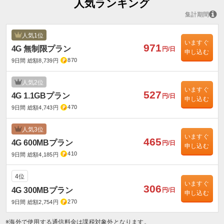
人気ランキング
集計期間
人気1位
いますぐ
971
4G 無制限プラン
円/日
申し込む
870
9日間 総額8,739円
人気2位
いますぐ
527
4G 1.1GBプラン
円/日
申し込む
470
9日間 総額4,743円
人気3位
いますぐ
465
4G 600MBプラン
円/日
申し込む
410
9日間 総額4,185円
4位
いますぐ
306
4G 300MBプラン
円/日
申し込む
270
9日間 総額2,754円
※海外で使用する通信料金は課税対象外となります。