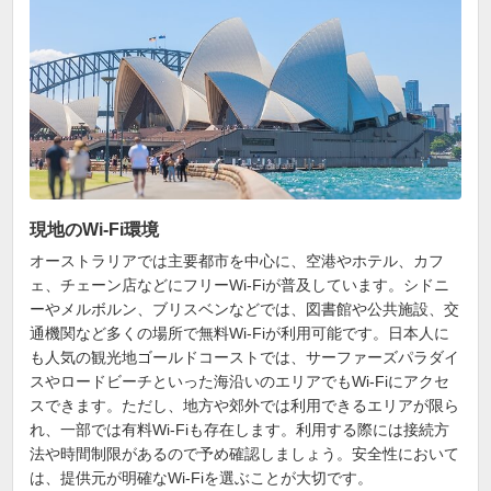
現地のWi-Fi環境
オーストラリアでは主要都市を中心に、空港やホテル、カフ
ェ、チェーン店などにフリーWi-Fiが普及しています。シドニ
ーやメルボルン、ブリスベンなどでは、図書館や公共施設、交
通機関など多くの場所で無料Wi-Fiが利用可能です。日本人に
も人気の観光地ゴールドコーストでは、サーファーズパラダイ
スやロードビーチといった海沿いのエリアでもWi-Fiにアクセ
スできます。ただし、地方や郊外では利用できるエリアが限ら
れ、一部では有料Wi-Fiも存在します。利用する際には接続方
法や時間制限があるので予め確認しましょう。安全性において
は、提供元が明確なWi-Fiを選ぶことが大切です。