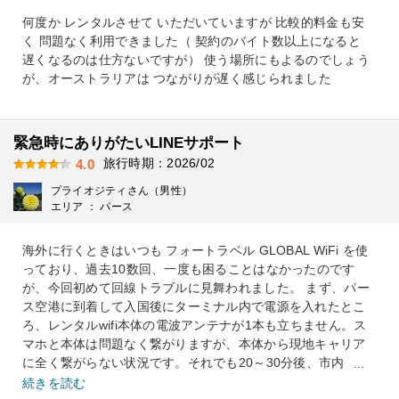
何度か レンタルさせて いただいていますが 比較的料金も安
く 問題なく利用できました（ 契約のバイト数以上になると
遅くなるのは仕方ないですが） 使う場所にもよるのでしょう
が、オーストラリアは つながりが遅く感じられました
緊急時にありがたいLINEサポート
旅行時期：2026/02
4.0
プライオジティさん（男性）
エリア ： パース
海外に行くときはいつも フォートラベル GLOBAL WiFi を使
っており、過去10数回、一度も困ることはなかったのです
が、今回初めて回線トラブルに見舞われました。 まず、パー
ス空港に到着して入国後にターミナル内で電源を入れたとこ
ろ、レンタルwifi本体の電波アンテナが1本も立ちません。ス
マホと本体は問題なく繋がりますが、本体から現地キャリア
に全く繋がらない状況です。それでも20～30分後、市内
...
続きを読む