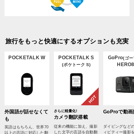
旅行をもっと快適にするオプションも充実
POCKETALK W
POCKETALK S
GoPro
(ゴー
HERO
(ポケトーク S)
HOT
さらに軽量化!
外国語が話せなくて
GoProで動
カメラ翻訳搭載
も
従来の機能に加え、撮影
ダイビングなど
英語はもちろん、世界70
した文字の言語を自動翻
ィビティー撮影
以上の言語に対応した翻