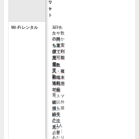
ッ
リ
ト
ッ
ト
1日あ
ルー
Wi‑Fiレンタル
たり数
ター
百円か
の
持
らと
安
ち運
価で利
び・
用可能
充
電・
複数
受
人・複
取・
数端末
返却
で利用
が必
可能
要
（スマ
ホ以外
破
でも接
損・
続で
紛失
き、
に注
（1人
が
意
〔台〕
必要
あたり