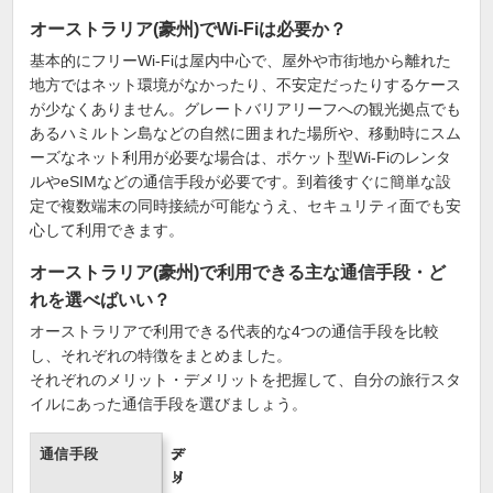
オーストラリア(豪州)でWi-Fiは必要か？
基本的にフリーWi-Fiは屋内中心で、屋外や市街地から離れた
地方ではネット環境がなかったり、不安定だったりするケース
が少なくありません。グレートバリアリーフへの観光拠点でも
あるハミルトン島などの自然に囲まれた場所や、移動時にスム
ーズなネット利用が必要な場合は、ポケット型Wi-Fiのレンタ
ルやeSIMなどの通信手段が必要です。到着後すぐに簡単な設
定で複数端末の同時接続が可能なうえ、セキュリティ面でも安
心して利用できます。
オーストラリア(豪州)で利用できる主な通信手段・ど
れを選べばいい？
オーストラリアで利用できる代表的な4つの通信手段を比較
し、それぞれの特徴をまとめました。
それぞれのメリット・デメリットを把握して、自分の旅行スタ
イルにあった通信手段を選びましょう。
通信手段
メ
デ
リ
メ