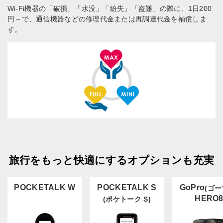
Wi-Fi機器の「破損」「水没」「紛失」「盗難」の際に、1日200
円～で、通信機器などの修理代金または再調達代金を補償しま
す。
旅行をもっと快適にするオプションも充実
POCKETALK W
POCKETALK S
GoPro
(ゴー
HERO
(ポケトーク S)