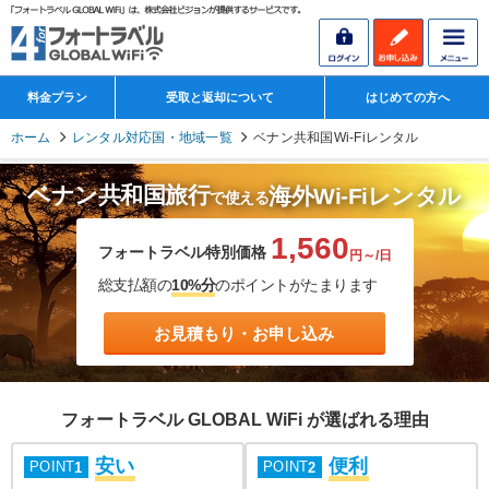
料金プラン
受取と返却について
はじめての方へ
ホーム
レンタル対応国・地域一覧
ベナン共和国Wi-Fiレンタル
ベナン共和国旅行
海外Wi-Fiレンタル
で使える
1,560
フォートラベル特別価格
円～/日
総支払額の
10%分
のポイントがたまります
お見積もり・お申し込み
フォートラベル GLOBAL WiFi が選ばれる理由
安い
便利
POINT
POINT
1
2