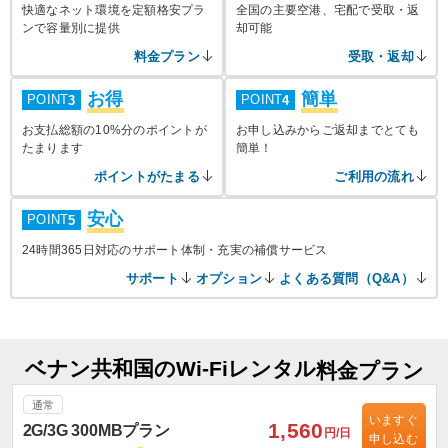
快適なネット環境を定額格安プラ
全国の主要空港、宅配で受取・返
ンで容量別に提供
却可能
料金プラン
受取・返却
お得
簡単
POINT
POINT
3
4
お支払総額の10%分のポイントが
お申し込みからご返却までとても
たまります
簡単！
ポイントがたまる
ご利用の流れ
安心
POINT
5
24時間365日対応のサポート体制・充実の補償サービス
サポート
オプション
よくある質問（Q&A）
ベナン共和国のWi-Fiレンタル
料金プラン
通常
いますぐ
1,560
2G/3G 300MBプラン
円/日
申し込む