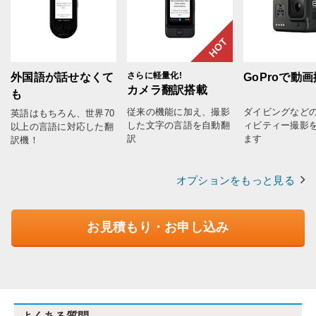
HOT
さらに軽量化!
外国語が話せなくて
GoProで動
カメラ翻訳搭載
も
従来の機能に加え、撮影
ダイビングなど
英語はもちろん、世界70
した文字の言語を自動翻
ィビティー撮影
以上の言語に対応した翻
訳
ます
訳機！
オプションをもっと見る
お見積もり・お申し込み