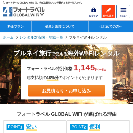
料金プラン
受取と返却について
はじめての方へ
ホーム
レンタル対応国・地域一覧
ブルネイWi-Fiレンタル
ブルネイ旅行
海外Wi-Fiレンタル
で使える
1,145
フォートラベル特別価格
円～/日
総支払額の
10%分
のポイントがたまります
お見積もり・お申し込み
フォートラベル GLOBAL WiFi が選ばれる理由
安い
便利
POINT
POINT
1
2