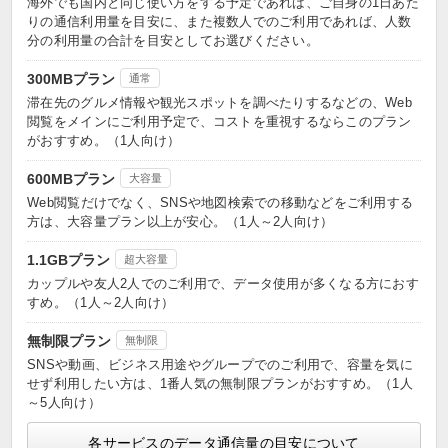
海外でも国内と同じ使い方をする予定であれば、ご自身の1日あた
りの通信利用量を目安に、また複数人でのご利用であれば、人数
分の利用量の合計を目安としてお選びください。
300MBプラン
通常
滞在先のグルメ情報や観光スポットを調べたりするなどの、Web
閲覧をメインにご利用予定で、コストを重視するならこのプラン
がおすすめ。（1人向け）
600MBプラン
大容量
Web閲覧だけでなく、SNSや地図検索での移動などをご利用する
方は、大容量プラン以上が安心。（1人～2人向け）
1.1GBプラン
超大容量
カップルや友人2人でのご利用で、データ使用が多くなる方におす
すめ。（1人～2人向け）
無制限プラン
無制限
SNSや動画、ビジネス用途やグループでのご利用で、容量を気に
せず利用したい方は、1番人気の無制限プランがおすすめ。（1人
～5人向け）
各サービスのデータ通信量の目安について