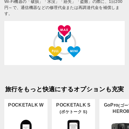
Wi-Fi機器の「破損」「水没」「紛失」「盗難」の際に、1日200
円～で、通信機器などの修理代金または再調達代金を補償しま
す。
旅行をもっと快適にするオプションも充実
POCKETALK W
POCKETALK S
GoPro
(ゴー
HERO
(ポケトーク S)