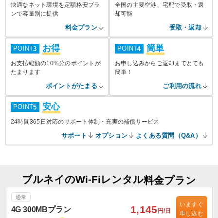
快適なネット環境を定額格安プラ
全国の主要空港、宅配で受取・返
ンで容量別に提供
却可能
料金プラン
受取・返却
お得
簡単
POINT
POINT
3
4
お支払総額の10%分のポイントが
お申し込みからご返却までとても
たまります
簡単！
ポイントがたまる
ご利用の流れ
安心
POINT
5
24時間365日対応のサポート体制・充実の補償サービス
サポート
オプション
よくある質問（Q&A）
ブルネイのWi-Fiレンタル
料金プラン
通常
いますぐ
1,145
4G 300MBプラン
円/日
申し込む