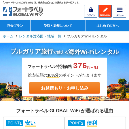
料金プラン
受取と返却について
はじめての方へ
ホーム
レンタル対応国・地域一覧
ブルガリアWi-Fiレンタル
ブルガリア旅行
海外Wi-Fiレンタル
で使える
376
フォートラベル特別価格
円～/日
総支払額の
10%分
のポイントがたまります
お見積もり・お申し込み
フォートラベル GLOBAL WiFi が選ばれる理由
安い
便利
POINT
POINT
1
2