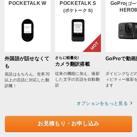
POCKETALK W
POCKETALK S
GoPro
(ゴー
HERO
(ポケトーク S)
HOT
さらに軽量化!
外国語が話せなくて
GoProで動
カメラ翻訳搭載
も
従来の機能に加え、撮影
ダイビングなど
英語はもちろん、世界70
した文字の言語を自動翻
ィビティー撮影
以上の言語に対応した翻
訳
ます
訳機！
オプションをもっと見る
お見積もり・お申し込み