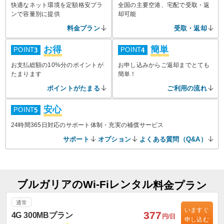
快適なネット環境を定額格安プラ
全国の主要空港、宅配で受取・返
ンで容量別に提供
却可能
料金プラン
受取・返却
お得
簡単
POINT
POINT
3
4
お支払総額の10%分のポイントが
お申し込みからご返却までとても
たまります
簡単！
ポイントがたまる
ご利用の流れ
安心
POINT
5
24時間365日対応のサポート体制・充実の補償サービス
サポート
オプション
よくある質問（Q&A）
ブルガリアのWi-Fiレンタル
料金プラン
通常
いますぐ
377
4G 300MBプラン
円/日
申し込む