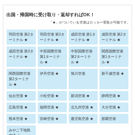
出国・帰国時に受け取り・返却すればOK！
「★」がついている空港はロッカー受取が可能です。
羽田空港 第2タ
羽田空港 第3タ
成田空港 第1タ
成田空港 第2タ
ーミナル ★
ーミナル ★
ーミナル ★
ーミナル ★
成田空港 第3タ
中部国際空港
中部国際空港
関西国際空港
ーミナル ★
第1ターミナ
第2ターミナ
第1ターミナ
ル ★
ル ★
ル ★
関西国際空港
伊丹空港 ★
旭川空港
新千歳空港 ★
第2ターミナ
ル ★
仙台空港 ★
小松空港 ★
新潟空港 ★
静岡空港 ★
広島空港 ★
福岡空港 ★
北九州空港 ★
大分空港 ★
熊本空港 ★
宮崎空港 ★
鹿児島空港 ★
那覇空港
みやこ下地島