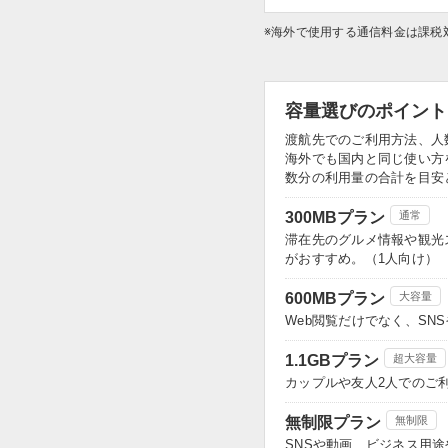
※海外で使用する通信料金は課税
容量選びのポイント
渡航先でのご利用方法、人
海外でも国内と同じ使い方
数分の利用量の合計を目安
300MBプラン
通常
滞在先のグルメ情報や観光
がおすすめ。（1人向け）
600MBプラン
大容量
Web閲覧だけでなく、S
1.1GBプラン
超大容量
カップルや友人2人でのご
無制限プラン
無制限
SNSや動画、ビジネス用