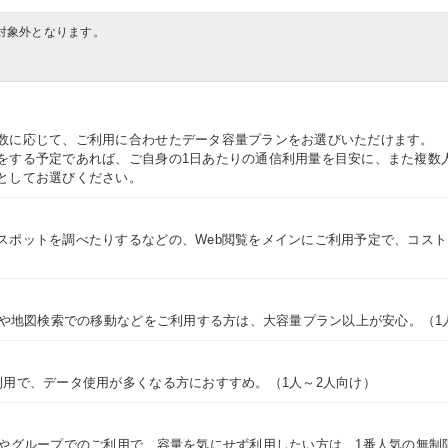
対象外となります。
数に応じて、ご利用に合わせたデータ容量プランをお選びいただけます。
をする予定であれば、ご自身の1日あたりの通信利用量を目安に、また複数
としてお選びください。
スポットを調べたりするなどの、Web閲覧をメインにご利用予定で、コス
NSや地図検索での移動などをご利用する方は、大容量プラン以上が安心。（1
利用で、データ使用が多くなる方におすすめ。（1人～2人向け）
途やグループでのご利用で、容量を気にせず利用したい方は、1番人気の無制