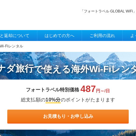
「フォートラベル GLOBAL W
と返却について
はじめての方へ
ご利用の流れ
よ
i-Fiレンタル
ナダ旅行
で使える
海外Wi-Fiレン
487
フォートラベル特別価格
円～/日
総支払額の
10%分
のポイントがたまります
お見積もり・お申し込み