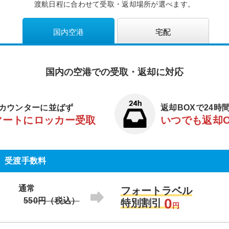
渡航日程に合わせて受取・返却場所が選べます。
国内空港
宅配
国内の空港での受取・返却に対応
カウンターに並ばず
返却BOXで24時
マートにロッカー受取
いつでも返却
受渡手数料
通常
フォートラベル
0
550円（税込）
特別割引
円