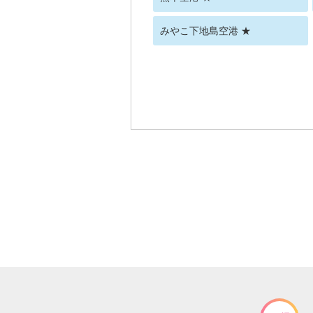
みやこ下地島空港 ★