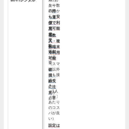
Wi‑Fiレンタル
たり数
ター
百円か
の
持
らと
安
ち運
価で利
び・
用可能
充
電・
複数
受
人・複
取・
数端末
返却
で利用
が必
可能
要
（スマ
ホ以外
破
でも接
損・
続で
紛失
き、
に注
（1人
が
意
〔台〕
必要
あたり
のコス
パが良
い）
設定は