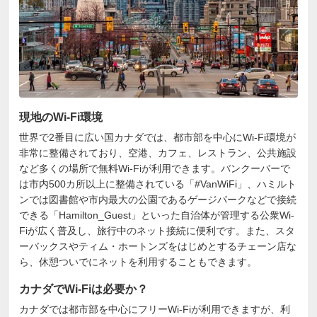
現地のWi-Fi環境
世界で2番目に広い国カナダでは、都市部を中心にWi-Fi環境が
非常に整備されており、空港、カフェ、レストラン、公共施設
など多くの場所で無料Wi-Fiが利用できます。バンクーバーで
は市内500カ所以上に整備されている「#VanWiFi」、ハミルト
ンでは図書館や市内最大の公園であるゲージパークなどで接続
できる「Hamilton_Guest」といった自治体が管理する公衆Wi-
Fiが広く普及し、旅行中のネット接続に便利です。また、スタ
ーバックスやティム・ホートンズをはじめとするチェーン店な
ら、休憩ついでにネットを利用することもできます。
カナダでWi-Fiは必要か？
カナダでは都市部を中心にフリーWi-Fiが利用できますが、利