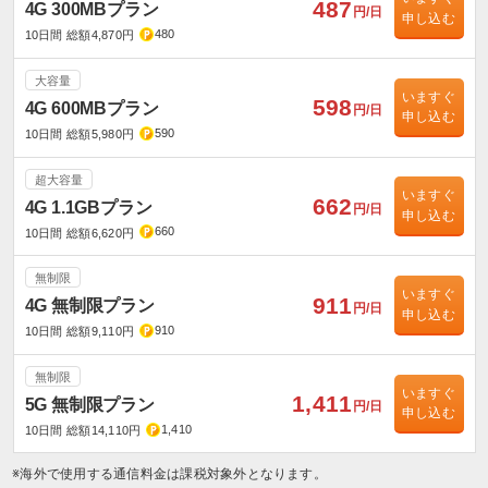
487
4G 300MBプラン
円/日
申し込む
480
10日間 総額4,870円
大容量
いますぐ
598
4G 600MBプラン
円/日
申し込む
590
10日間 総額5,980円
超大容量
いますぐ
662
4G 1.1GBプラン
円/日
申し込む
660
10日間 総額6,620円
無制限
いますぐ
911
4G 無制限プラン
円/日
申し込む
910
10日間 総額9,110円
無制限
いますぐ
1,411
5G 無制限プラン
円/日
申し込む
1,410
10日間 総額14,110円
※海外で使用する通信料金は課税対象外となります。