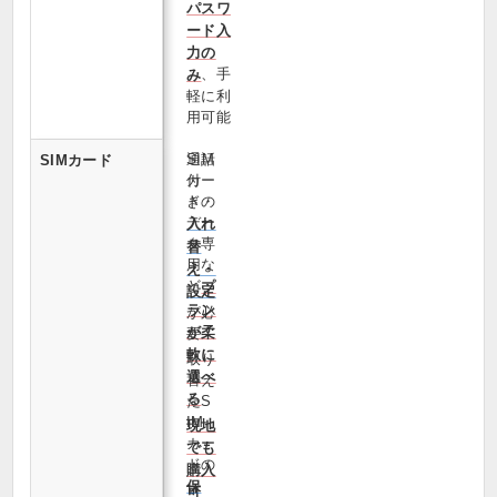
パスワ
ード入
力の
、手
み
軽に利
用可能
通話
SIM
SIMカード
付
カー
き・
ドの
デー
入れ
タ専
替
用な
え・
ど
プ
設定
ラン
が必
が柔
要
軟に
取り
選べ
替え
る
たS
IM
現地
カー
でも
ドの
購入
保
可