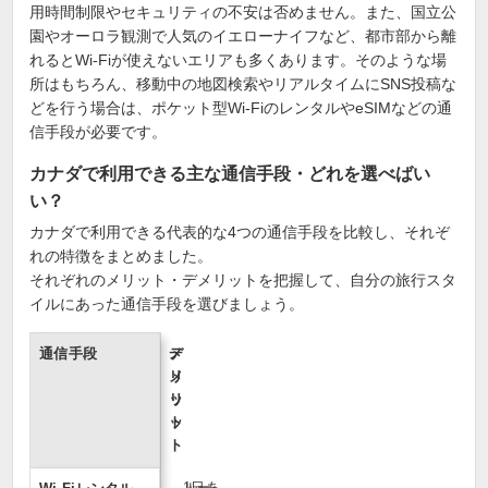
用時間制限やセキュリティの不安は否めません。また、国立公
園やオーロラ観測で人気のイエローナイフなど、都市部から離
れるとWi-Fiが使えないエリアも多くあります。そのような場
所はもちろん、移動中の地図検索やリアルタイムにSNS投稿な
どを行う場合は、ポケット型Wi-FiのレンタルやeSIMなどの通
信手段が必要です。
カナダで利用できる主な通信手段・どれを選べばい
い？
カナダで利用できる代表的な4つの通信手段を比較し、それぞ
れの特徴をまとめました。
それぞれのメリット・デメリットを把握して、自分の旅行スタ
イルにあった通信手段を選びましょう。
通信手段
メ
デ
リ
メ
ッ
リ
ト
ッ
ト
1日あ
ルー