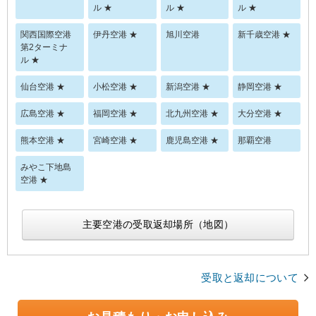
ル ★
ル ★
ル ★
関西国際空港
伊丹空港 ★
旭川空港
新千歳空港 ★
第2ターミナ
ル ★
仙台空港 ★
小松空港 ★
新潟空港 ★
静岡空港 ★
広島空港 ★
福岡空港 ★
北九州空港 ★
大分空港 ★
熊本空港 ★
宮崎空港 ★
鹿児島空港 ★
那覇空港
みやこ下地島
空港 ★
主要空港の受取返却場所（地図）
受取と返却について