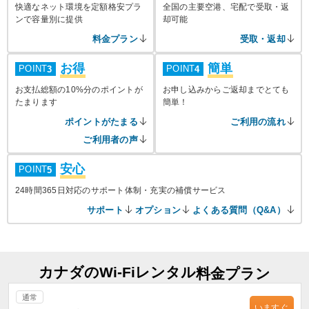
快適なネット環境を定額格安プラ
全国の主要空港、宅配で受取・返
ンで容量別に提供
却可能
料金プラン
受取・返却
お得
簡単
POINT
POINT
3
4
お支払総額の10%分のポイントが
お申し込みからご返却までとても
たまります
簡単！
ポイントがたまる
ご利用の流れ
ご利用者の声
安心
POINT
5
24時間365日対応のサポート体制・充実の補償サービス
サポート
オプション
よくある質問（Q&A）
カナダのWi-Fiレンタル
料金プラン
通常
いますぐ