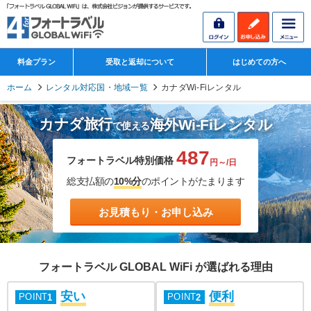
料金プラン
受取と返却について
はじめての方へ
ホーム
レンタル対応国・地域一覧
カナダWi-Fiレンタル
カナダ旅行
海外Wi-Fiレンタル
で使える
487
フォートラベル特別価格
円～/日
総支払額の
10%分
のポイントがたまります
お見積もり・お申し込み
フォートラベル GLOBAL WiFi が選ばれる理由
安い
便利
POINT
POINT
1
2