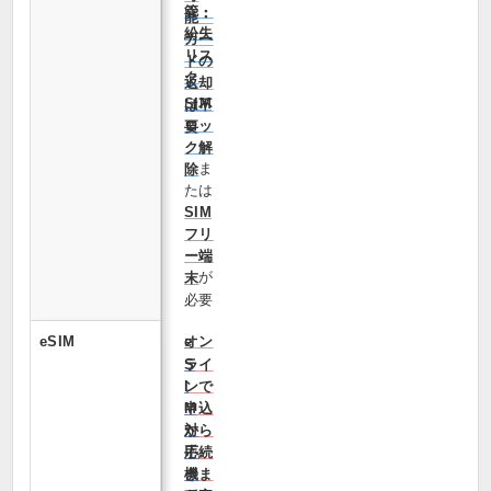
管・
能・
紛失
カー
リス
ドの
ク
返却
SIM
は不
ロッ
要
ク解
ま
除
たは
SIM
フリ
ー端
が
末
必要
eSIM
オン
e
ライ
S
ンで
I
申込
M
から
対
手続
応
きま
機