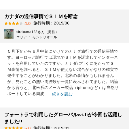
カナダの通信事情でＳＩＭを断念
旅行時期：2019/06
4.0
sirokuma123さん（男性）
エリア ： モントリオール
５月下旬から６月中旬にかけてのカナダ旅行での通信事情で
す。ヨーロッパ旅行では現地でＳＩＭを調達してインターネ
ットを利用していたのですが、カナダに行くにあたってＳＩ
Ｍ事情を調べると、ＳＩＭが使えない場合がかなりの確実で
発生することがわかりました。北米の事情かもしれません
が、見たことの無い周波数が一覧に表示されてました。結論
から言うと、北米系のメーカー製品（iphoneなど）は当然サ
ポートしている周波
... 続きを読む
フォートラで利用したグローバルwi-fiが今回も活躍し
ました!!
旅行時期：2019/03
5.0