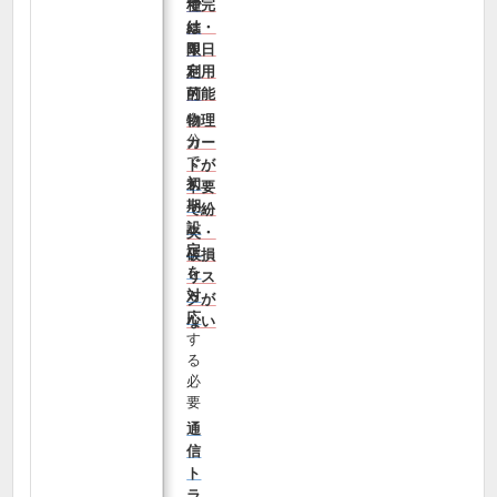
で完
種
結・
は
即日
限
利用
定
可能
的
自
物理
分
カー
で
ドが
初
不要
期
で紛
設
失・
定
破損
を
リス
対
クが
応
ない
す
る
必
要
通
信
ト
ラ