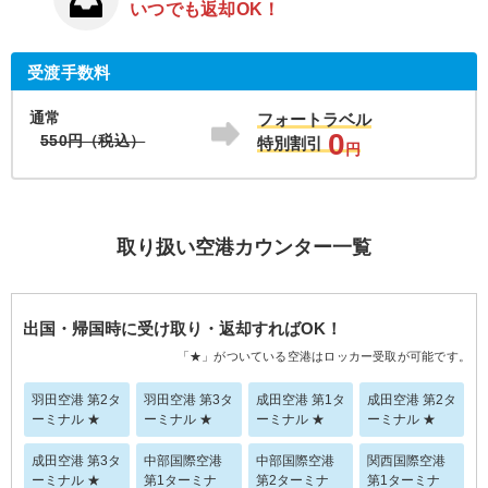
いつでも返却OK！
受渡手数料
通常
フォートラベル
0
550円（税込）
特別割引
円
取り扱い空港カウンター一覧
出国・帰国時に受け取り・返却すればOK！
「★」がついている空港はロッカー受取が可能です。
羽田空港 第2タ
羽田空港 第3タ
成田空港 第1タ
成田空港 第2タ
ーミナル ★
ーミナル ★
ーミナル ★
ーミナル ★
成田空港 第3タ
中部国際空港
中部国際空港
関西国際空港
ーミナル ★
第1ターミナ
第2ターミナ
第1ターミナ