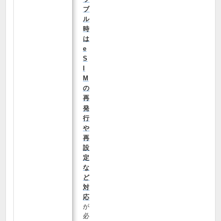
ブ
ル
時
は
e
S
I
M
の
再
発
行
や
再
設
定
な
ど
対
応
が
必