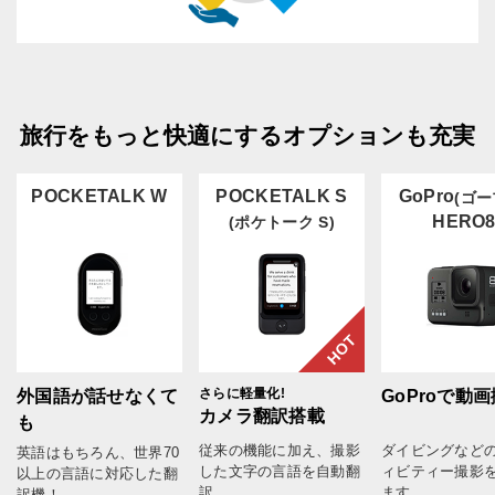
旅行をもっと快適にするオプションも充実
POCKETALK W
POCKETALK S
GoPro
(ゴー
HERO
(ポケトーク S)
HOT
さらに軽量化!
外国語が話せなくて
GoProで動
カメラ翻訳搭載
も
従来の機能に加え、撮影
ダイビングなど
英語はもちろん、世界70
した文字の言語を自動翻
ィビティー撮影
以上の言語に対応した翻
訳
ます
訳機！