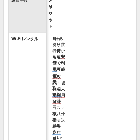
通信手段
メ
デ
リ
メ
ッ
リ
ト
ッ
ト
1日あ
ルー
Wi‑Fiレンタル
たり数
ター
百円か
の
持
らと
安
ち運
価で利
び・
用可能
充
電・
複数
受
人・複
取・
数端末
返却
で利用
が必
可能
要
（スマ
ホ以外
破
でも接
損・
続で
紛失
き、
に注
（1人
が
意