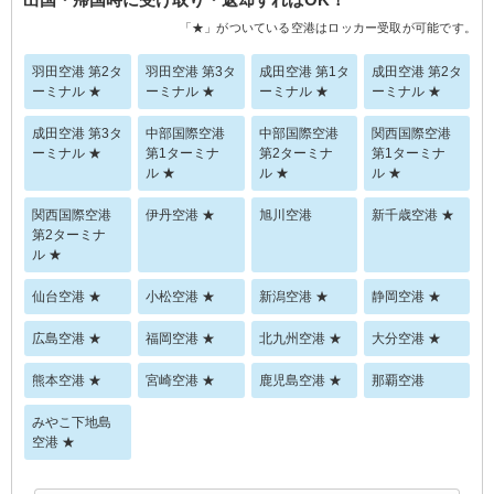
「★」がついている空港はロッカー受取が可能です。
羽田空港 第2タ
羽田空港 第3タ
成田空港 第1タ
成田空港 第2タ
ーミナル ★
ーミナル ★
ーミナル ★
ーミナル ★
成田空港 第3タ
中部国際空港
中部国際空港
関西国際空港
ーミナル ★
第1ターミナ
第2ターミナ
第1ターミナ
ル ★
ル ★
ル ★
関西国際空港
伊丹空港 ★
旭川空港
新千歳空港 ★
第2ターミナ
ル ★
仙台空港 ★
小松空港 ★
新潟空港 ★
静岡空港 ★
広島空港 ★
福岡空港 ★
北九州空港 ★
大分空港 ★
熊本空港 ★
宮崎空港 ★
鹿児島空港 ★
那覇空港
みやこ下地島
空港 ★