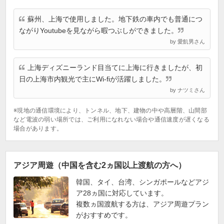
蘇州、上海で使用しました。地下鉄の車内でも普通につ
ながりYoutubeを見ながら暇つぶしができました。
by 愛飢男さん
上海ディズニーランド目当てに上海に行きましたが、初
日の上海市内観光で主にWi-fiが活躍しました。
by ナツミさん
※現地の通信環境により、トンネル、地下、建物の中や高層階、山間部
など電波の弱い場所では、ご利用になれない場合や通信速度が遅くなる
場合があります。
アジア周遊（中国を含む2ヵ国以上渡航の方へ）
韓国、タイ、台湾、シンガポールなどアジ
ア28ヵ国に対応しています。
複数ヵ国渡航する方は、アジア周遊プラン
がおすすめです。