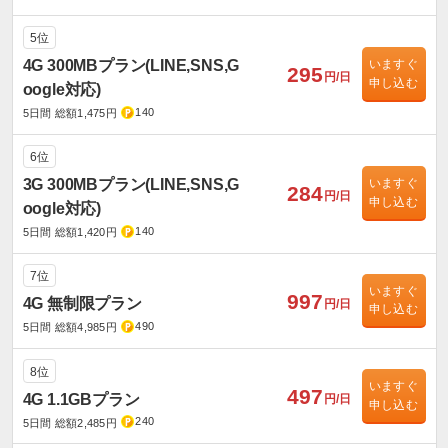
5位
4G 300MBプラン(LINE,SNS,G
いますぐ
295
円/日
申し込む
oogle対応)
140
5日間 総額1,475円
6位
3G 300MBプラン(LINE,SNS,G
いますぐ
284
円/日
申し込む
oogle対応)
140
5日間 総額1,420円
7位
いますぐ
997
4G 無制限プラン
円/日
申し込む
490
5日間 総額4,985円
8位
いますぐ
497
4G 1.1GBプラン
円/日
申し込む
240
5日間 総額2,485円