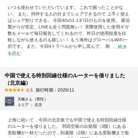
いつも使わせていただいています。 これで困ったことがな
い。 また、同伴する人の分までシェアできるので 上手く使え
ばシェア割りできる。 今回4Gの1.1ギ/日のものを使用。 通信
繋がりが安定、LINEも全く問題無い！ 実際使用した使用ギガ
数をメールで毎日報告してくれるので、昨日の使用頻度を比
較しながら使えるのも嬉しい！ もう海外はグローバルWiFi一
択です。 また、今回4トラベルから申し混んで、 期
... 続き
を読む
中国で使える特別回線仕様のルーターを借りました
（北京編）
旅行時期：2025/11
4.5
天橋さん（男性）
エリア ： 北京
上海に続いて，今回の北京旅でも中国で使える特別回線仕様
のルーターを借りました。 羽田空港の出発階（3階）にある
受取機が一杯だったので，到着階（2階）にある受取機まで取