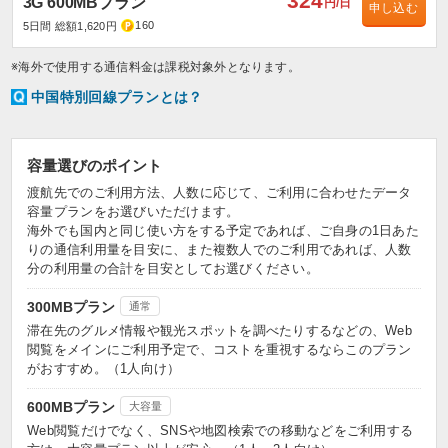
324
3G 600MBプラン
円/日
申し込む
160
5日間 総額1,620円
※海外で使用する通信料金は課税対象外となります。
中国特別回線プランとは？
容量選びのポイント
渡航先でのご利用方法、人数に応じて、ご利用に合わせたデータ
容量プランをお選びいただけます。
海外でも国内と同じ使い方をする予定であれば、ご自身の1日あた
りの通信利用量を目安に、また複数人でのご利用であれば、人数
分の利用量の合計を目安としてお選びください。
300MBプラン
通常
滞在先のグルメ情報や観光スポットを調べたりするなどの、Web
閲覧をメインにご利用予定で、コストを重視するならこのプラン
がおすすめ。（1人向け）
600MBプラン
大容量
Web閲覧だけでなく、SNSや地図検索での移動などをご利用する