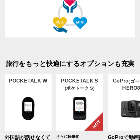
旅行をもっと快適にするオプションも充実
POCKETALK W
POCKETALK S
GoPro
(ゴー
HERO
(ポケトーク S)
HOT
さらに軽量化!
外国語が話せなくて
GoProで動