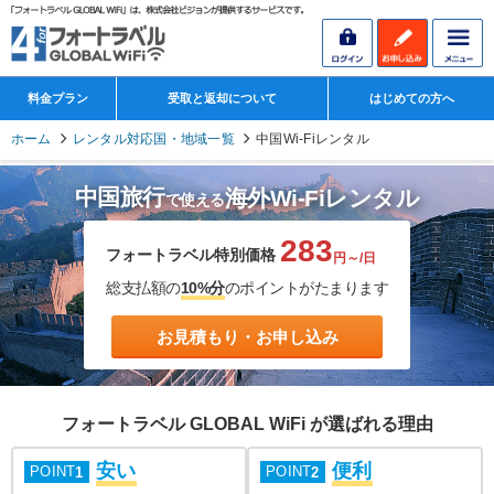
料金プラン
受取と返却について
はじめての方へ
ホーム
レンタル対応国・地域一覧
中国Wi-Fiレンタル
中国旅行
海外Wi-Fiレンタル
で使える
283
フォートラベル特別価格
円～/日
総支払額の
10%分
のポイントがたまります
お見積もり・お申し込み
フォートラベル GLOBAL WiFi が選ばれる理由
安い
便利
POINT
POINT
1
2