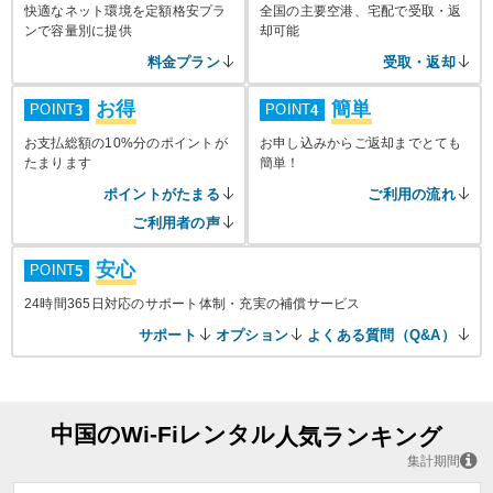
快適なネット環境を定額格安プラ
全国の主要空港、宅配で受取・返
ンで容量別に提供
却可能
料金プラン
受取・返却
お得
簡単
POINT
POINT
3
4
お支払総額の10%分のポイントが
お申し込みからご返却までとても
たまります
簡単！
ポイントがたまる
ご利用の流れ
ご利用者の声
安心
POINT
5
24時間365日対応のサポート体制・充実の補償サービス
サポート
オプション
よくある質問（Q&A）
中国のWi-Fiレンタル
人気ランキング
集計期間