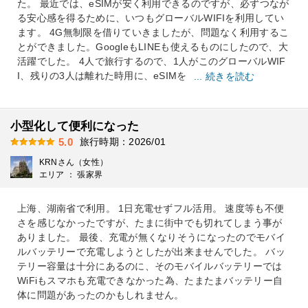
た。 最近では、eSIMが安く利用できるのですが、必ずつなが
る安心感を得るために、いつもグローバルWIFIを利用してい
ます。 4G無制限を借りていきましたが、問題なく利用するこ
とができました。GoogleもLINEも使えるものにしたので、大
活躍でした。 4人で旅行するので、1人がこのグローバルWIF
I、残りの3人は離れた時用に、eSIMを
... 続きを読む
小型化して便利になった
旅行時期：2026/01
5.0
KRNさん（女性）
エリア ： 張家界
上海、湖南省で利用。 1日充電せずフル活用。 速度等も不便
さを感じなかったですが、たまに街中でも切れてしまう事が
ありました。 最後、充電が無くなりそうになったのでモバイ
ルバッテリーで充電しようとしたが出来ませんでした。 バッ
テリー容量は十分にあるのに、そのモバイルバッテリーでは
WiFiもスマホも充電できなかった為、たまたまバッテリー自
体に問題があったのかもしれません。