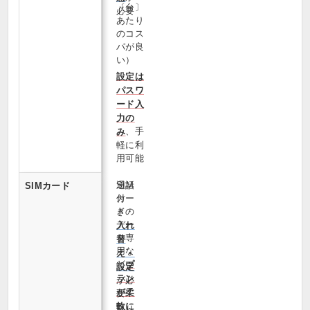
〔台〕
必要
あたり
のコス
パが良
い）
設定は
パスワ
ード入
力の
、手
み
軽に利
用可能
通話
SIM
SIMカード
付
カー
き・
ドの
デー
入れ
タ専
替
用な
え・
ど
プ
設定
ラン
が必
が柔
要
軟に
取り