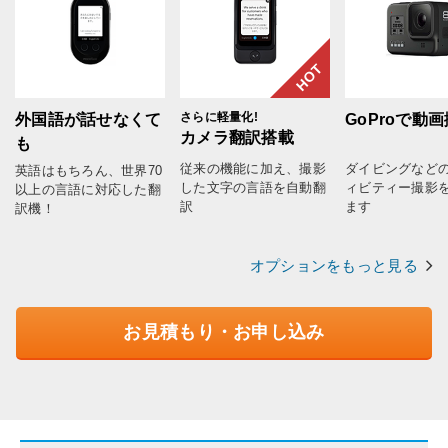
HOT
さらに軽量化!
外国語が話せなくて
GoProで動
カメラ翻訳搭載
も
従来の機能に加え、撮影
ダイビングなど
英語はもちろん、世界70
した文字の言語を自動翻
ィビティー撮影
以上の言語に対応した翻
訳
ます
訳機！
オプションをもっと見る
お見積もり・お申し込み