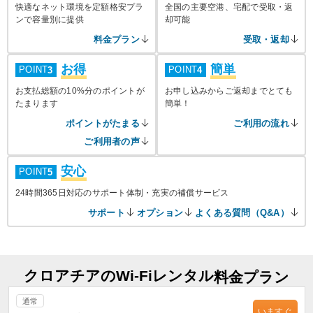
快適なネット環境を定額格安プラ
全国の主要空港、宅配で受取・返
ンで容量別に提供
却可能
料金プラン
受取・返却
お得
簡単
POINT
POINT
3
4
お支払総額の10%分のポイントが
お申し込みからご返却までとても
たまります
簡単！
ポイントがたまる
ご利用の流れ
ご利用者の声
安心
POINT
5
24時間365日対応のサポート体制・充実の補償サービス
サポート
オプション
よくある質問（Q&A）
クロアチアのWi-Fiレンタル
料金プラン
通常
いますぐ