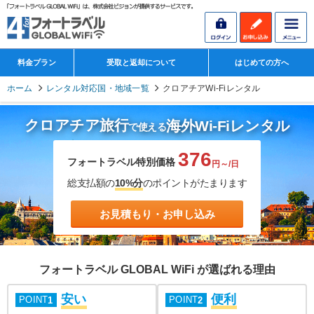
料金プラン
受取と返却について
はじめての方へ
ホーム
レンタル対応国・地域一覧
クロアチアWi-Fiレンタル
クロアチア旅行
海外Wi-Fiレンタル
で使える
376
フォートラベル特別価格
円～/日
総支払額の
10%分
のポイントがたまります
お見積もり・お申し込み
フォートラベル GLOBAL WiFi が選ばれる理由
安い
便利
POINT
POINT
1
2