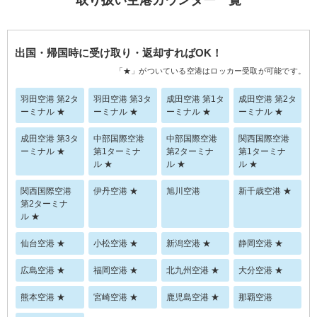
取り扱い空港カウンター一覧
出国・帰国時に受け取り・返却すればOK！
「★」がついている空港はロッカー受取が可能です。
羽田空港 第2タ
羽田空港 第3タ
成田空港 第1タ
成田空港 第2タ
ーミナル ★
ーミナル ★
ーミナル ★
ーミナル ★
成田空港 第3タ
中部国際空港
中部国際空港
関西国際空港
ーミナル ★
第1ターミナ
第2ターミナ
第1ターミナ
ル ★
ル ★
ル ★
関西国際空港
伊丹空港 ★
旭川空港
新千歳空港 ★
第2ターミナ
ル ★
仙台空港 ★
小松空港 ★
新潟空港 ★
静岡空港 ★
広島空港 ★
福岡空港 ★
北九州空港 ★
大分空港 ★
熊本空港 ★
宮崎空港 ★
鹿児島空港 ★
那覇空港