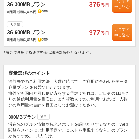
いますぐ
376
3G 300MBプラン
円/日
申し込む
300
8日間 総額3,008円
大容量
いますぐ
377
3G 600MBプラン
円/日
申し込む
300
8日間 総額3,016円
※海外で使用する通信料金は課税対象外となります。
容量選びのポイント
渡航先でのご利用方法、人数に応じて、ご利用に合わせたデータ
容量プランをお選びいただけます。
海外でも国内と同じ使い方をする予定であれば、ご自身の1日あた
りの通信利用量を目安に、また複数人でのご利用であれば、人数
分の利用量の合計を目安としてお選びください。
300MBプラン
通常
滞在先のグルメ情報や観光スポットを調べたりするなどの、Web
閲覧をメインにご利用予定で、コストを重視するならこのプラン
がおすすめ。（1人向け）