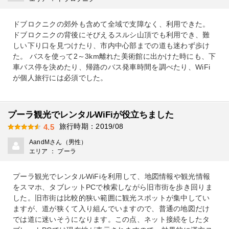
ドブロクニクの郊外も含めて全域で支障なく、利用できた。
ドブロクニクの背後にそびえるスルシ山頂でも利用でき、難
しい下り口を見つけたり、市内中心部までの道も迷わず歩け
た。 バスを使って2～3km離れた美術館に出かけた時にも、下
車バス停を決めたり、帰路のバス発車時間を調べたり、WiFi
が個人旅行には必須でした。
プーラ観光でレンタルWiFiが役立ちました
旅行時期：2019/08
4.5
AandMさん（男性）
エリア ： プーラ
プーラ観光でレンタルWiFiを利用して、地図情報や観光情報
をスマホ、タブレットPCで検索しながら旧市街を歩き回りま
した。旧市街は比較的狭い範囲に観光スポットが集中してい
ますが、道が狭くて入り組んでいますので、普通の地図だけ
では道に迷いそうになります。この点、ネット接続をしたタ