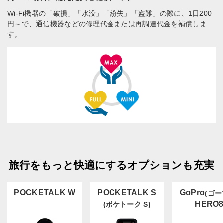
Wi-Fi機器の「破損」「水没」「紛失」「盗難」の際に、1日200
円～で、通信機器などの修理代金または再調達代金を補償しま
す。
旅行をもっと快適にするオプションも充実
POCKETALK W
POCKETALK S
GoPro
(ゴー
HERO
(ポケトーク S)