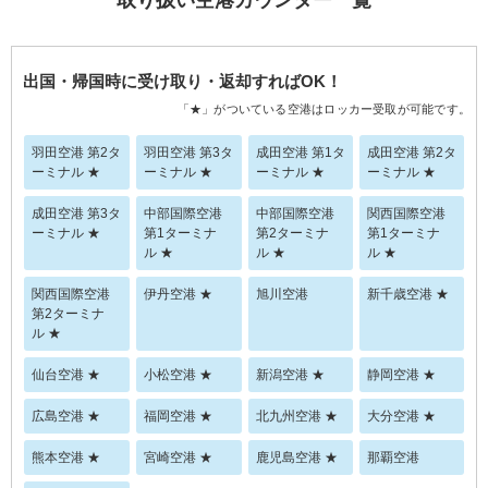
取り扱い空港カウンター一覧
出国・帰国時に受け取り・返却すればOK！
「★」がついている空港はロッカー受取が可能です。
羽田空港 第2タ
羽田空港 第3タ
成田空港 第1タ
成田空港 第2タ
ーミナル ★
ーミナル ★
ーミナル ★
ーミナル ★
成田空港 第3タ
中部国際空港
中部国際空港
関西国際空港
ーミナル ★
第1ターミナ
第2ターミナ
第1ターミナ
ル ★
ル ★
ル ★
関西国際空港
伊丹空港 ★
旭川空港
新千歳空港 ★
第2ターミナ
ル ★
仙台空港 ★
小松空港 ★
新潟空港 ★
静岡空港 ★
広島空港 ★
福岡空港 ★
北九州空港 ★
大分空港 ★
熊本空港 ★
宮崎空港 ★
鹿児島空港 ★
那覇空港