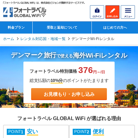
料金プラン
受取と返却について
はじめての方へ
ホーム
レンタル対応国・地域一覧
デンマークWi-Fiレンタル
デンマーク旅行
海外Wi-Fiレンタル
で使える
376
フォートラベル特別価格
円～/日
総支払額の
10%分
のポイントがたまります
お見積もり・お申し込み
フォートラベル GLOBAL WiFi が選ばれる理由
安い
便利
POINT
POINT
1
2