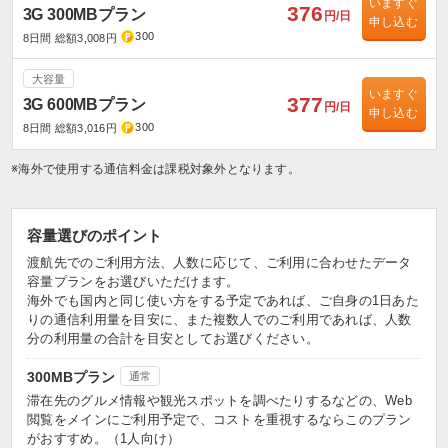
いますぐ
376
3G 300MBプラン
円/日
申し込む
300
8日間 総額3,008円
大容量
いますぐ
377
3G 600MBプラン
円/日
申し込む
300
8日間 総額3,016円
※海外で使用する通信料金は課税対象外となります。
容量選びのポイント
渡航先でのご利用方法、人数に応じて、ご利用に合わせたデータ
容量プランをお選びいただけます。
海外でも国内と同じ使い方をする予定であれば、ご自身の1日あた
りの通信利用量を目安に、また複数人でのご利用であれば、人数
分の利用量の合計を目安としてお選びください。
300MBプラン
通常
滞在先のグルメ情報や観光スポットを調べたりするなどの、Web
閲覧をメインにご利用予定で、コストを重視するならこのプラン
がおすすめ。（1人向け）