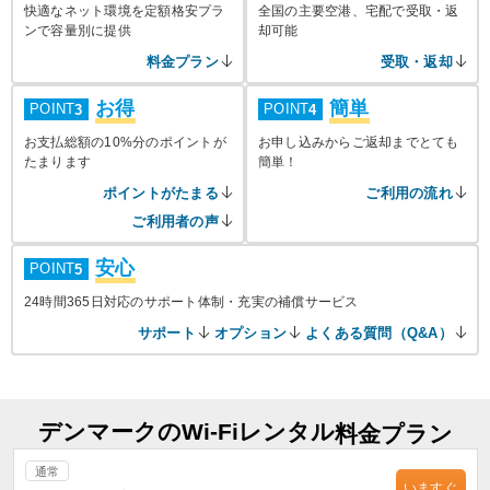
快適なネット環境を定額格安プラ
全国の主要空港、宅配で受取・返
ンで容量別に提供
却可能
料金プラン
受取・返却
お得
簡単
POINT
POINT
3
4
お支払総額の10%分のポイントが
お申し込みからご返却までとても
たまります
簡単！
ポイントがたまる
ご利用の流れ
ご利用者の声
安心
POINT
5
24時間365日対応のサポート体制・充実の補償サービス
サポート
オプション
よくある質問（Q&A）
デンマークのWi-Fiレンタル
料金プラン
通常
いますぐ