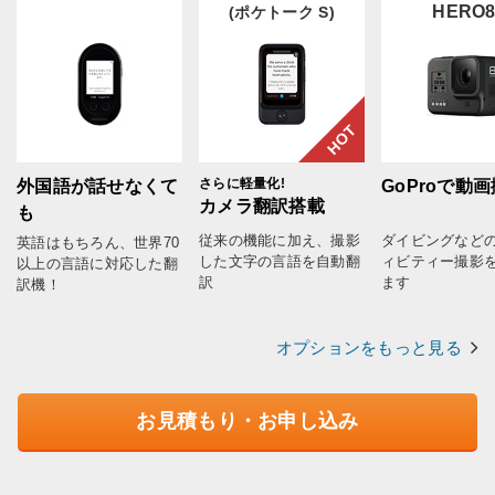
HERO
(ポケトーク S)
HOT
さらに軽量化!
外国語が話せなくて
GoProで動
カメラ翻訳搭載
も
従来の機能に加え、撮影
ダイビングなど
英語はもちろん、世界70
した文字の言語を自動翻
ィビティー撮影
以上の言語に対応した翻
訳
ます
訳機！
オプションをもっと見る
お見積もり・お申し込み