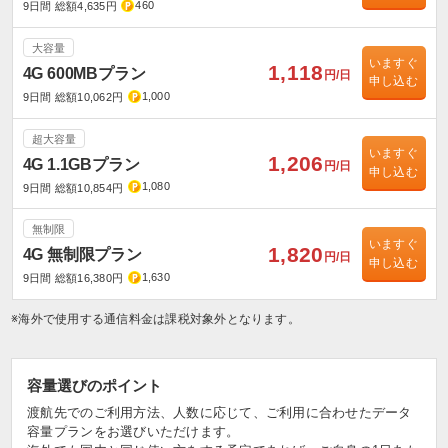
460
9日間 総額4,635円
大容量
いますぐ
1,118
4G 600MBプラン
円/日
申し込む
1,000
9日間 総額10,062円
超大容量
いますぐ
1,206
4G 1.1GBプラン
円/日
申し込む
1,080
9日間 総額10,854円
無制限
いますぐ
1,820
4G 無制限プラン
円/日
申し込む
1,630
9日間 総額16,380円
※海外で使用する通信料金は課税対象外となります。
容量選びのポイント
渡航先でのご利用方法、人数に応じて、ご利用に合わせたデータ
容量プランをお選びいただけます。