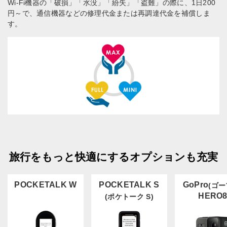
Wi-Fi機器の「破損」「水没」「紛失」「盗難」の際に、1日200
円～で、通信機器などの修理代金または再調達代金を補償しま
す。
旅行をもっと快適にするオプションも充実
POCKETALK W
POCKETALK S
GoPro
(ゴー
HERO
(ポケトーク S)