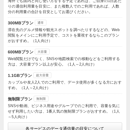
海外でも国内と同じ使い方をする予定であれば、ご自身の1日あた
りの通信利用量を目安に、また複数人でのご利用であれば、人数
分の利用量の合計を目安としてお選びください。
300MBプラン
通常
滞在先のグルメ情報や観光スポットを調べたりするなどの、Web
閲覧をメインにご利用予定で、コストを重視するならこのプラン
がおすすめ。（1人向け）
600MBプラン
大容量
Web閲覧だけでなく、SNSや地図検索での移動などをご利用する
方は、大容量プラン以上が安心。（1人～2人向け）
1.1GBプラン
超大容量
カップルや友人2人でのご利用で、データ使用が多くなる方におす
すめ。（1人～2人向け）
無制限プラン
無制限
SNSや動画、ビジネス用途やグループでのご利用で、容量を気に
せず利用したい方は、1番人気の無制限プランがおすすめ。（1人
～5人向け）
各サービスのデータ通信量の目安について