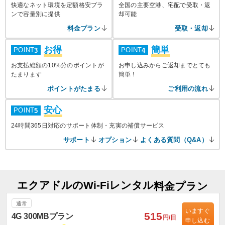
快適なネット環境を定額格安プラ
全国の主要空港、宅配で受取・返
ンで容量別に提供
却可能
料金プラン
受取・返却
お得
簡単
POINT
POINT
3
4
お支払総額の10%分のポイントが
お申し込みからご返却までとても
たまります
簡単！
ポイントがたまる
ご利用の流れ
安心
POINT
5
24時間365日対応のサポート体制・充実の補償サービス
サポート
オプション
よくある質問（Q&A）
エクアドルのWi-Fiレンタル
料金プラン
通常
いますぐ
515
4G 300MBプラン
円/日
申し込む