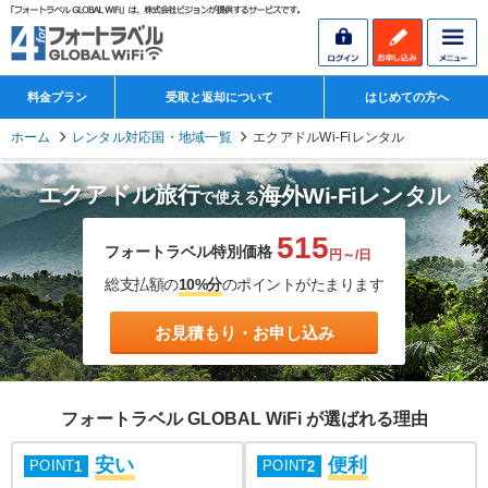
料金プラン
受取と返却について
はじめての方へ
ホーム
レンタル対応国・地域一覧
エクアドルWi-Fiレンタル
エクアドル旅行
海外Wi-Fiレンタル
で使える
515
フォートラベル特別価格
円～/日
総支払額の
10%分
のポイントがたまります
お見積もり・お申し込み
フォートラベル GLOBAL WiFi が選ばれる理由
安い
便利
POINT
POINT
1
2