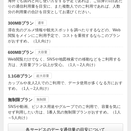
海外でも国内と同じ使い方をする予定であれば、ご自身の1日あた
りの通信利用量を目安に、また複数人でのご利用であれば、人数
分の利用量の合計を目安としてお選びください。
300MBプラン
通常
滞在先のグルメ情報や観光スポットを調べたりするなどの、Web
閲覧をメインにご利用予定で、コストを重視するならこのプラン
がおすすめ。（1人向け）
600MBプラン
大容量
Web閲覧だけでなく、SNSや地図検索での移動などをご利用する
方は、大容量プラン以上が安心。（1人～2人向け）
1.1GBプラン
超大容量
カップルや友人2人でのご利用で、データ使用が多くなる方におす
すめ。（1人～2人向け）
無制限プラン
無制限
SNSや動画、ビジネス用途やグループでのご利用で、容量を気に
せず利用したい方は、1番人気の無制限プランがおすすめ。（1人
～5人向け）
各サービスのデータ通信量の目安について