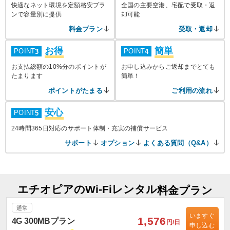
快適なネット環境を定額格安プラ
全国の主要空港、宅配で受取・返
ンで容量別に提供
却可能
料金プラン
受取・返却
お得
簡単
POINT
POINT
3
4
お支払総額の10%分のポイントが
お申し込みからご返却までとても
たまります
簡単！
ポイントがたまる
ご利用の流れ
安心
POINT
5
24時間365日対応のサポート体制・充実の補償サービス
サポート
オプション
よくある質問（Q&A）
エチオピアのWi-Fiレンタル
料金プラン
通常
いますぐ
1,576
4G 300MBプラン
円/日
申し込む