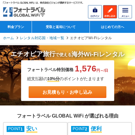
料金プラン
受取と返却について
はじめての方へ
ホーム
レンタル対応国・地域一覧
エチオピアWi-Fiレンタル
エチオピア旅行
海外Wi-Fiレンタル
で使える
1,576
フォートラベル特別価格
円～/日
総支払額の
10%分
のポイントがたまります
お見積もり・お申し込み
フォートラベル GLOBAL WiFi が選ばれる理由
安い
便利
POINT
POINT
1
2