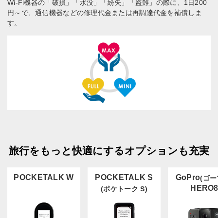
Wi-Fi機器の「破損」「水没」「紛失」「盗難」の際に、1日200
円～で、通信機器などの修理代金または再調達代金を補償しま
す。
旅行をもっと快適にするオプションも充実
POCKETALK W
POCKETALK S
GoPro
(ゴー
HERO
(ポケトーク S)