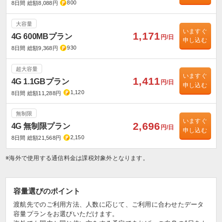
800
8日間 総額8,088円
大容量
いますぐ
1,171
4G 600MBプラン
円/日
申し込む
930
8日間 総額9,368円
超大容量
いますぐ
1,411
4G 1.1GBプラン
円/日
申し込む
1,120
8日間 総額11,288円
無制限
いますぐ
2,696
4G 無制限プラン
円/日
申し込む
2,150
8日間 総額21,568円
※海外で使用する通信料金は課税対象外となります。
容量選びのポイント
渡航先でのご利用方法、人数に応じて、ご利用に合わせたデータ
容量プランをお選びいただけます。