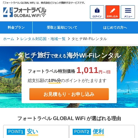
料金プラン
受取と返却について
はじめての方へ
ホーム
レンタル対応国・地域一覧
タヒチWi-Fiレンタル
タヒチ旅行
海外Wi-Fiレンタル
で使える
1,011
フォートラベル特別価格
円～/日
総支払額の
10%分
のポイントがたまります
お見積もり・お申し込み
フォートラベル GLOBAL WiFi が選ばれる理由
安い
便利
POINT
POINT
1
2