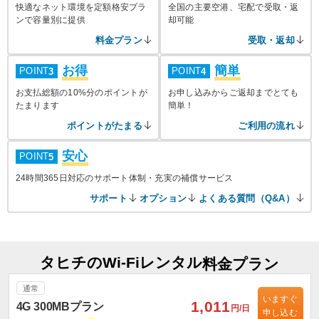
快適なネット環境を定額格安プラ
全国の主要空港、宅配で受取・返
ンで容量別に提供
却可能
料金プラン
受取・返却
お得
簡単
POINT
POINT
3
4
お支払総額の10%分のポイントが
お申し込みからご返却までとても
たまります
簡単！
ポイントがたまる
ご利用の流れ
安心
POINT
5
24時間365日対応のサポート体制・充実の補償サービス
サポート
オプション
よくある質問（Q&A）
タヒチのWi-Fiレンタル
料金プラン
通常
いますぐ
1,011
4G 300MBプラン
円/日
申し込む