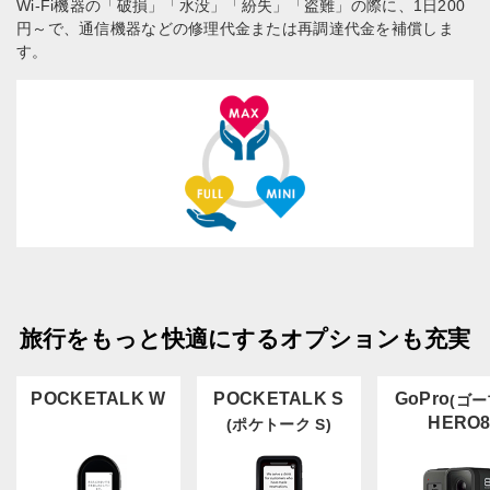
Wi-Fi機器の「破損」「水没」「紛失」「盗難」の際に、1日200
円～で、通信機器などの修理代金または再調達代金を補償しま
す。
旅行をもっと快適にするオプションも充実
POCKETALK W
POCKETALK S
GoPro
(ゴー
HERO
(ポケトーク S)