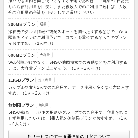
海外でも国内と同じ使い方をする予定であれば、ご自身の1日あた
りの通信利用量を目安に、また複数人でのご利用であれば、人数
分の利用量の合計を目安としてお選びください。
300MBプラン
通常
滞在先のグルメ情報や観光スポットを調べたりするなどの、Web
閲覧をメインにご利用予定で、コストを重視するならこのプラン
がおすすめ。（1人向け）
600MBプラン
大容量
Web閲覧だけでなく、SNSや地図検索での移動などをご利用する
方は、大容量プラン以上が安心。（1人～2人向け）
1.1GBプラン
超大容量
カップルや友人2人でのご利用で、データ使用が多くなる方におす
すめ。（1人～2人向け）
無制限プラン
無制限
SNSや動画、ビジネス用途やグループでのご利用で、容量を気に
せず利用したい方は、1番人気の無制限プランがおすすめ。（1人
～5人向け）
各サービスのデータ通信量の目安について