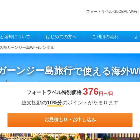
「フォートラベル GLOBAL W
と返却について
はじめての方へ
ご利用の流れ
よ
ス領ガーンジー島Wi-Fiレンタル
ガーンジー島旅行
で使える
海外W
376
フォートラベル特別価格
円～/日
総支払額の
10%分
のポイントがたまります
お見積もり・お申し込み