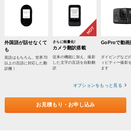
HOT
さらに軽量化!
外国語が話せなくて
GoProで動
カメラ翻訳搭載
も
従来の機能に加え、撮影
ダイビングなど
英語はもちろん、世界70
した文字の言語を自動翻
ィビティー撮影
以上の言語に対応した翻
訳
ます
訳機！
オプションをもっと見る
お見積もり・お申し込み