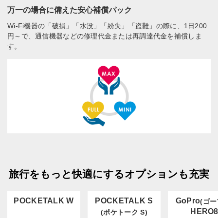
万一の場合に備えた安心補償パック
Wi-Fi機器の「破損」「水没」「紛失」「盗難」の際に、1日200
円～で、通信機器などの修理代金または再調達代金を補償しま
す。
旅行をもっと快適にするオプションも充実
POCKETALK W
POCKETALK S
GoPro
(ゴー
HERO
(ポケトーク S)