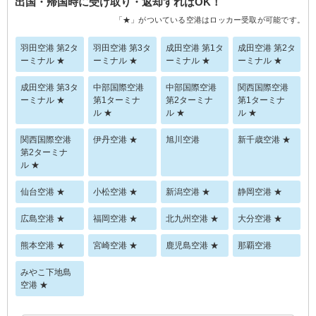
出国・帰国時に受け取り・返却すればOK！
「★」がついている空港はロッカー受取が可能です。
羽田空港 第2タ
羽田空港 第3タ
成田空港 第1タ
成田空港 第2タ
ーミナル ★
ーミナル ★
ーミナル ★
ーミナル ★
成田空港 第3タ
中部国際空港
中部国際空港
関西国際空港
ーミナル ★
第1ターミナ
第2ターミナ
第1ターミナ
ル ★
ル ★
ル ★
関西国際空港
伊丹空港 ★
旭川空港
新千歳空港 ★
第2ターミナ
ル ★
仙台空港 ★
小松空港 ★
新潟空港 ★
静岡空港 ★
広島空港 ★
福岡空港 ★
北九州空港 ★
大分空港 ★
熊本空港 ★
宮崎空港 ★
鹿児島空港 ★
那覇空港
みやこ下地島
空港 ★