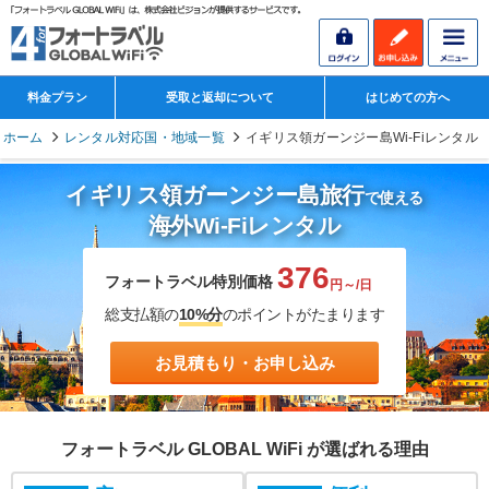
料金プラン
受取と返却について
はじめての方へ
ホーム
レンタル対応国・地域一覧
イギリス領ガーンジー島Wi-Fiレンタル
イギリス領ガーンジー島旅行
で使える
海外Wi-Fiレンタル
376
フォートラベル特別価格
円～/日
総支払額の
10%分
のポイントがたまります
お見積もり・お申し込み
フォートラベル GLOBAL WiFi が選ばれる理由