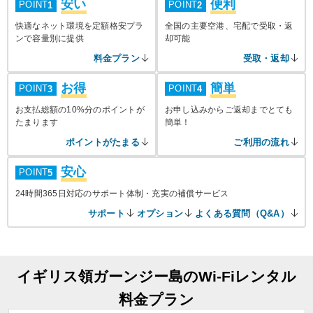
安い
便利
POINT
POINT
1
2
快適なネット環境を定額格安プラ
全国の主要空港、宅配で受取・返
ンで容量別に提供
却可能
料金プラン
受取・返却
お得
簡単
POINT
POINT
3
4
お支払総額の10%分のポイントが
お申し込みからご返却までとても
たまります
簡単！
ポイントがたまる
ご利用の流れ
安心
POINT
5
24時間365日対応のサポート体制・充実の補償サービス
サポート
オプション
よくある質問（Q&A）
イギリス領ガーンジー島のWi-Fiレンタル
料金プラン