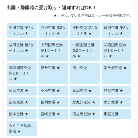
出国・帰国時に受け取り・返却すればOK！
「★」がついている空港はロッカー受取が可能です。
羽田空港 第2タ
羽田空港 第3タ
成田空港 第1タ
成田空港 第2タ
ーミナル ★
ーミナル ★
ーミナル ★
ーミナル ★
成田空港 第3タ
中部国際空港
中部国際空港
関西国際空港
ーミナル ★
第1ターミナ
第2ターミナ
第1ターミナ
ル ★
ル ★
ル ★
関西国際空港
伊丹空港 ★
旭川空港
新千歳空港 ★
第2ターミナ
ル ★
仙台空港 ★
小松空港 ★
新潟空港 ★
静岡空港 ★
広島空港 ★
福岡空港 ★
北九州空港 ★
大分空港 ★
熊本空港 ★
宮崎空港 ★
鹿児島空港 ★
那覇空港
みやこ下地島
空港 ★