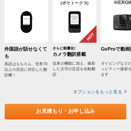
HERO
(ポケトーク S)
HOT
さらに軽量化!
外国語が話せなくて
GoProで動
カメラ翻訳搭載
も
従来の機能に加え、撮影
ダイビングなど
英語はもちろん、世界70
した文字の言語を自動翻
ィビティー撮影
以上の言語に対応した翻
訳
ます
訳機！
オプションをもっと見る
お見積もり・お申し込み