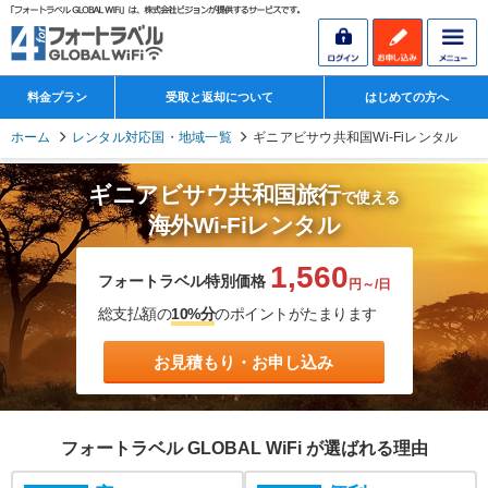
料金プラン
受取と返却について
はじめての方へ
ホーム
レンタル対応国・地域一覧
ギニアビサウ共和国Wi-Fiレンタル
ギニアビサウ共和国旅行
で使える
海外Wi-Fiレンタル
1,560
フォートラベル特別価格
円～/日
総支払額の
10%分
のポイントがたまります
お見積もり・お申し込み
フォートラベル GLOBAL WiFi が選ばれる理由