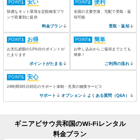
安い
便利
POINT
POINT
1
2
快適なネット環境を定額格安プラ
全国の主要空港、宅配で受取・返
ンで容量別に提供
却可能
料金プラン
受取・返却
お得
簡単
POINT
POINT
3
4
お支払総額の10%分のポイントが
お申し込みからご返却までとても
たまります
簡単！
ポイントがたまる
ご利用の流れ
安心
POINT
5
24時間365日対応のサポート体制・充実の補償サービス
サポート
オプション
よくある質問（Q&A）
ギニアビサウ共和国のWi-Fiレンタル
料金プラン