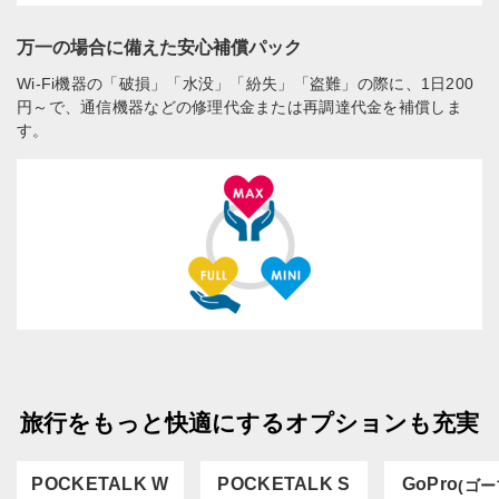
万一の場合に備えた安心補償パック
Wi-Fi機器の「破損」「水没」「紛失」「盗難」の際に、1日200
円～で、通信機器などの修理代金または再調達代金を補償しま
す。
旅行をもっと快適にするオプションも充実
POCKETALK W
POCKETALK S
GoPro
(ゴー