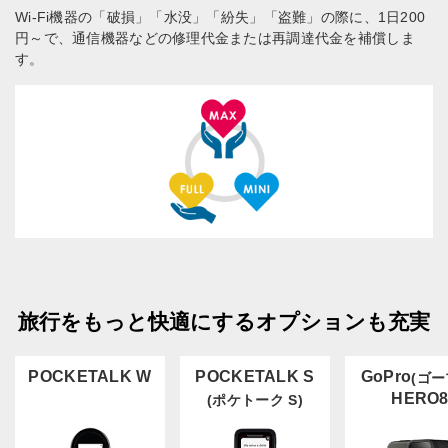
Wi-Fi機器の「破損」「水没」「紛失」「盗難」の際に、1日200
円～で、通信機器などの修理代金または再調達代金を補償しま
す。
旅行をもっと快適にするオプションも充実
POCKETALK W
POCKETALK S
GoPro
(ゴー
HERO
(ポケトーク S)