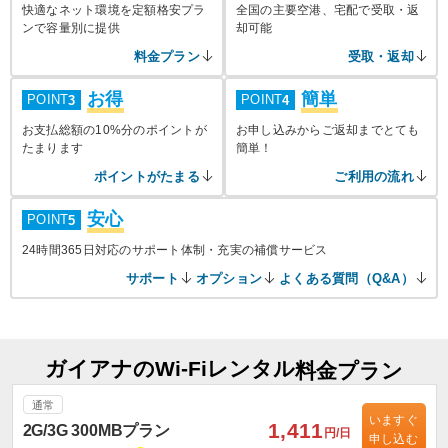
快適なネット環境を定額格安プラ
全国の主要空港、宅配で受取・返
ンで容量別に提供
却可能
料金プラン
受取・返却
お得
簡単
POINT
POINT
3
4
お支払総額の10%分のポイントが
お申し込みからご返却までとても
たまります
簡単！
ポイントがたまる
ご利用の流れ
安心
POINT
5
24時間365日対応のサポート体制・充実の補償サービス
サポート
オプション
よくある質問（Q&A）
ガイアナのWi-Fiレンタル
料金プラン
通常
いますぐ
1,411
2G/3G 300MBプラン
円/日
申し込む