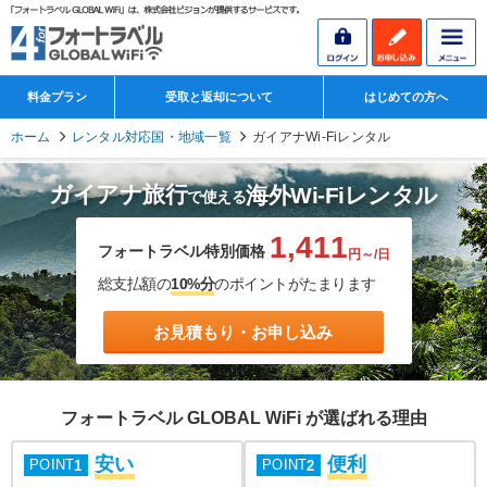
料金プラン
受取と返却について
はじめての方へ
ホーム
レンタル対応国・地域一覧
ガイアナWi-Fiレンタル
ガイアナ旅行
海外Wi-Fiレンタル
で使える
1,411
フォートラベル特別価格
円～/日
総支払額の
10%分
のポイントがたまります
お見積もり・お申し込み
フォートラベル GLOBAL WiFi が選ばれる理由
安い
便利
POINT
POINT
1
2