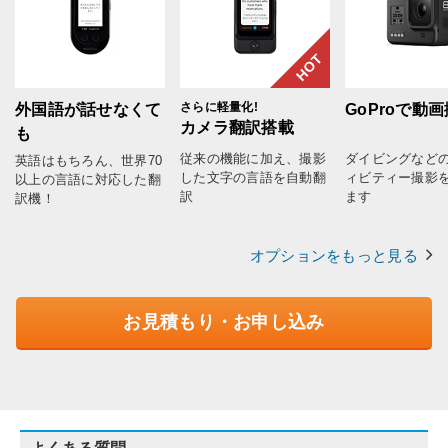
HOT
さらに軽量化!
外国語が話せなくて
GoProで動
カメラ翻訳搭載
も
従来の機能に加え、撮影
ダイビングなど
英語はもちろん、世界70
した文字の言語を自動翻
ィビティー撮影
以上の言語に対応した翻
訳
ます
訳機！
オプションをもっと見る
お見積もり・お申し込み