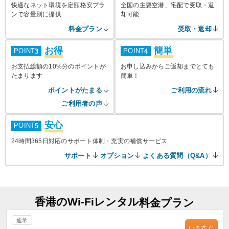
快適なネット環境を定額格安プラ
全国の主要空港、宅配で受取・返
ンで容量別に提供
却可能
料金プラン
受取・返却
お得
簡単
POINT
POINT
3
4
お支払総額の10%分のポイントが
お申し込みからご返却までとても
たまります
簡単！
ポイントがたまる
ご利用の流れ
ご利用者の声
安心
POINT
5
24時間365日対応のサポート体制・充実の補償サービス
サポート
オプション
よくある質問（Q&A）
香港のWi-Fiレンタル
料金プラン
通常
いますぐ