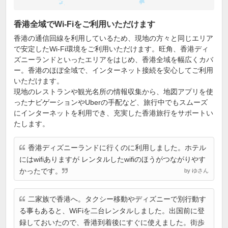
香港全域でWi-Fiをご利用いただけます
香港の通信回線を利用しているため、現地の方々と同じエリア
で安定したWi-Fi環境をご利用いただけます。旺角、香港ディ
ズニーランドといったエリアをはじめ、香港全域を幅広くカバ
ー。香港のほぼ全域で、インターネット接続を安心してご利用
いただけます。
現地のレストランや観光名所の情報収集から、地図アプリを使
ったナビゲーションやUberの手配など、旅行中でもスムーズ
にインターネットを利用でき、充実した香港旅行をサポートい
たします。
香港ディズニーランドに行くのに利用しました。ホテル
にはwifiありますが レンタルしたwifiのほうがつながりやす
かったです。
by ゆさん
二家族で香港へ。タクシー移動やディズニーで別行動す
る事もあると、WiFiを二台レンタルしました。出国前に登
録しておいたので、香港到着後にすぐに使えました。街歩