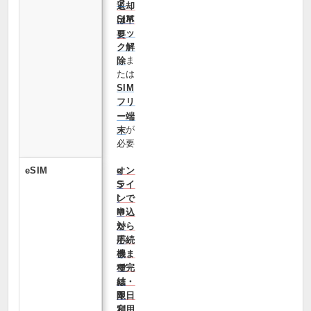
ク
返却
SIM
は不
ロッ
要
ク解
ま
除
たは
SIM
フリ
ー端
が
末
必要
eSIM
オン
e
ライ
S
ンで
I
申込
M
から
対
手続
応
きま
機
で完
種
結・
は
即日
限
利用
定