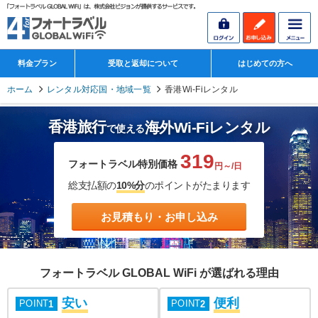
料金プラン
受取と返却について
はじめての方へ
ホーム
レンタル対応国・地域一覧
香港Wi-Fiレンタル
香港旅行
海外Wi-Fiレンタル
で使える
319
フォートラベル特別価格
円～/日
総支払額の
10%分
のポイントがたまります
お見積もり・お申し込み
フォートラベル GLOBAL WiFi が選ばれる理由
安い
便利
POINT
POINT
1
2