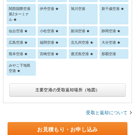
関西国際空港
伊丹空港 ★
旭川空港
新千歳空港 ★
第2ターミナ
ル ★
仙台空港 ★
小松空港 ★
新潟空港 ★
静岡空港 ★
広島空港 ★
福岡空港 ★
北九州空港 ★
大分空港 ★
熊本空港 ★
宮崎空港 ★
鹿児島空港 ★
那覇空港
みやこ下地島
空港 ★
主要空港の受取返却場所（地図）
受取と返却について
お見積もり・お申し込み