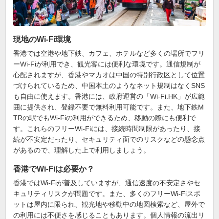
現地のWi-Fi環境
香港では空港や地下鉄、カフェ、ホテルなど多くの場所でフリ
ーWi-Fiが利用でき、観光客には便利な環境です。通信規制が
心配されますが、香港やマカオは中国の特別行政区として位置
づけられているため、中国本土のようなネット規制はなくSNS
も自由に使えます。香港には、政府運営の「Wi-Fi.HK」が広範
囲に提供され、登録不要で無料利用可能です。また、地下鉄M
TRの駅でもWi-Fiの利用ができるため、移動の際にも便利で
す。これらのフリーWi-Fiには、接続時間制限があったり、接
続が不安定だったり、セキュリティ面でのリスクなどの懸念点
があるので、理解した上で利用しましょう。
香港でWi-Fiは必要か？
香港ではWi-Fiが普及していますが、通信速度の不安定さやセ
キュリティリスクが問題です。また、多くのフリーWi-Fiスポ
ットは屋内に限られ、観光地や移動中の地図検索など、屋外で
の利用には不便さを感じることもあります。個人情報の流出リ