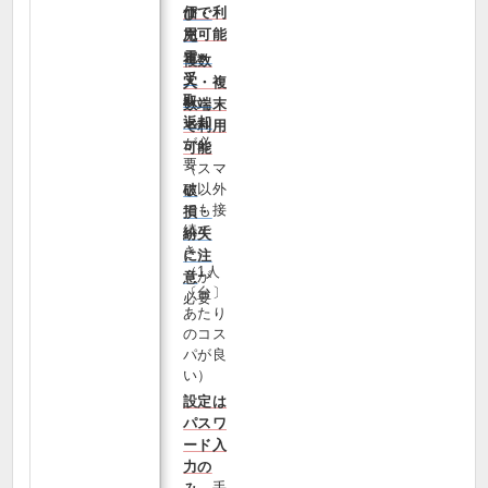
価で利
び・
用可能
充
電・
複数
受
人・複
取・
数端末
返却
で利用
が必
可能
要
（スマ
ホ以外
破
でも接
損・
続で
紛失
き、
に注
（1人
が
意
〔台〕
必要
あたり
のコス
パが良
い）
設定は
パスワ
ード入
力の
、手