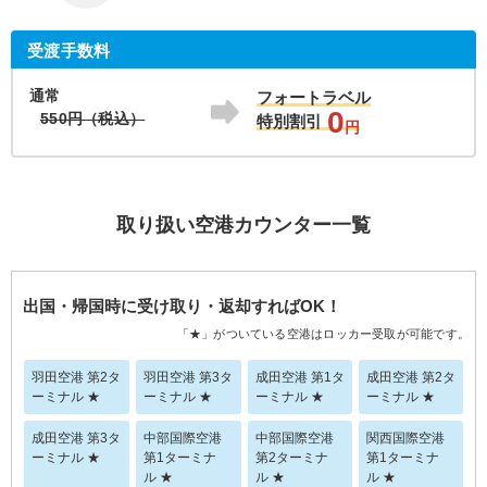
受渡手数料
通常
フォートラベル
0
550円（税込）
特別割引
円
取り扱い空港カウンター一覧
出国・帰国時に受け取り・返却すればOK！
「★」がついている空港はロッカー受取が可能です。
羽田空港 第2タ
羽田空港 第3タ
成田空港 第1タ
成田空港 第2タ
ーミナル ★
ーミナル ★
ーミナル ★
ーミナル ★
成田空港 第3タ
中部国際空港
中部国際空港
関西国際空港
ーミナル ★
第1ターミナ
第2ターミナ
第1ターミナ
ル ★
ル ★
ル ★