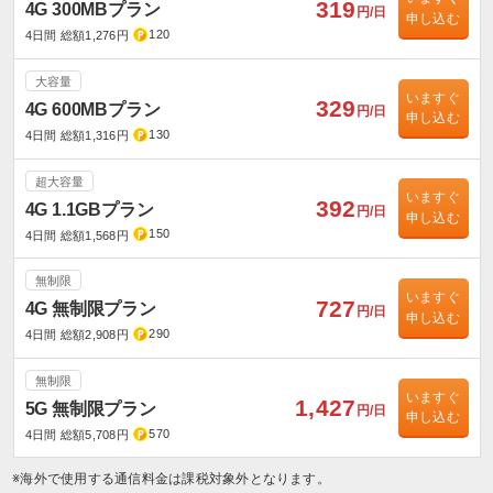
319
4G 300MBプラン
円/日
申し込む
120
4日間 総額1,276円
大容量
いますぐ
329
4G 600MBプラン
円/日
申し込む
130
4日間 総額1,316円
超大容量
いますぐ
392
4G 1.1GBプラン
円/日
申し込む
150
4日間 総額1,568円
無制限
いますぐ
727
4G 無制限プラン
円/日
申し込む
290
4日間 総額2,908円
無制限
いますぐ
1,427
5G 無制限プラン
円/日
申し込む
570
4日間 総額5,708円
※海外で使用する通信料金は課税対象外となります。