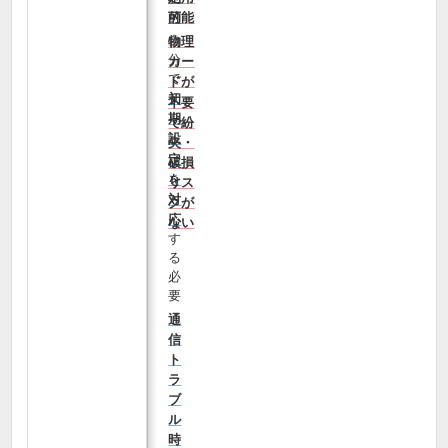
可能
的
自
物理
分
カー
で
ドが
初
不要
期
で紛
設
失・
定
破損
を
リス
対
クが
応
ない
す
る
必
要
通
信
ト
ラ
ブ
ル
時