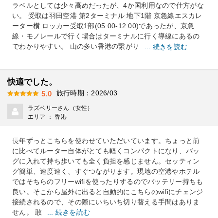
ラベルとしては少々高めだったが、4か国利用なので仕方がな
い。 受取は羽田空港 第2ターミナル 地下1階 京急線エスカレ
ーター横 ロッカー受取1部(05:00-12:00)であったが、京急
線・モノレールで行く場合はターミナルに行く導線にあるの
でわかりやすい。 山の多い香港の繋がり
... 続きを読む
快適でした。
旅行時期：2026/03
5.0
ラズベリーさん（女性）
エリア ： 香港
長年ずっとこちらを使わせていただいています。ちょっと前
に比べてルーター自体がとても軽くコンパクトになり、バッ
グに入れて持ち歩いても全く負担を感じません。セッティン
グ簡単、速度速く、すぐつながります。現地の空港やホテル
ではそちらのフリーwifiを使ったりするのでバッテリー持ちも
良い。そこから屋外に出ると自動的にこちらのwifiにチェンジ
接続されるので、その際にいちいち切り替える手間はありま
せん。 敢
... 続きを読む