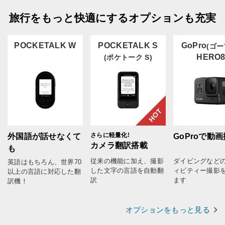
旅行をもっと快適にするオプションも充実
POCKETALK W
POCKETALK S
GoPro
(ゴー
HERO
(ポケトーク S)
HOT
さらに軽量化!
外国語が話せなくて
GoProで動
カメラ翻訳搭載
も
従来の機能に加え、撮影
ダイビングなど
英語はもちろん、世界70
した文字の言語を自動翻
ィビティー撮影
以上の言語に対応した翻
訳
ます
訳機！
オプションをもっと見る