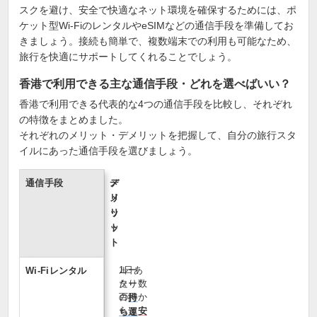
スクを避け、安全で快適なネット環境を確保するためには、ポ
ケット型Wi-FiのレンタルやeSIMなどの通信手段を準備してお
きましょう。接続も簡単で、複数端末での利用も可能なため、
旅行を快適にサポートしてくれることでしょう。
香港で利用できる主な通信手段・どれを選べばいい？
香港で利用できる代表的な4つの通信手段を比較し、それぞれ
の特徴をまとめました。
それぞれのメリット・デメリットを把握して、自分の旅行スタ
イルにあった通信手段を選びましょう。
通信手段
メ
デ
リ
メ
ッ
リ
ト
ッ
ト
1日あ
ルー
Wi‑Fiレンタル
たり数
ター
百円か
の
持
らと
安
ち運