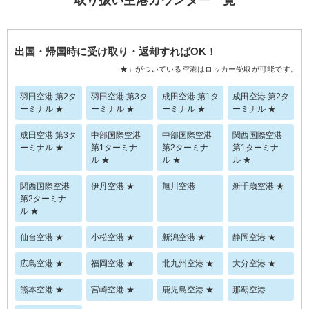
取り扱い空港カウンター一覧
出国・帰国時に受け取り・返却すればOK！
「★」がついている空港はロッカー受取が可能です。
羽田空港 第2タ
羽田空港 第3タ
成田空港 第1タ
成田空港 第2タ
ーミナル ★
ーミナル ★
ーミナル ★
ーミナル ★
成田空港 第3タ
中部国際空港
中部国際空港
関西国際空港
ーミナル ★
第1ターミナ
第2ターミナ
第1ターミナ
ル ★
ル ★
ル ★
関西国際空港
伊丹空港 ★
旭川空港
新千歳空港 ★
第2ターミナ
ル ★
仙台空港 ★
小松空港 ★
新潟空港 ★
静岡空港 ★
広島空港 ★
福岡空港 ★
北九州空港 ★
大分空港 ★
熊本空港 ★
宮崎空港 ★
鹿児島空港 ★
那覇空港