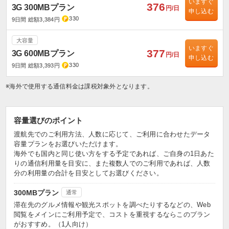
いますぐ
376
3G 300MBプラン
円/日
申し込む
330
9日間 総額3,384円
大容量
いますぐ
377
3G 600MBプラン
円/日
申し込む
330
9日間 総額3,393円
※海外で使用する通信料金は課税対象外となります。
容量選びのポイント
渡航先でのご利用方法、人数に応じて、ご利用に合わせたデータ
容量プランをお選びいただけます。
海外でも国内と同じ使い方をする予定であれば、ご自身の1日あた
りの通信利用量を目安に、また複数人でのご利用であれば、人数
分の利用量の合計を目安としてお選びください。
300MBプラン
通常
滞在先のグルメ情報や観光スポットを調べたりするなどの、Web
閲覧をメインにご利用予定で、コストを重視するならこのプラン
がおすすめ。（1人向け）