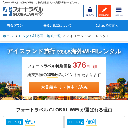
料金プラン
受取と返却について
はじめての方へ
ホーム
レンタル対応国・地域一覧
アイスランドWi-Fiレンタル
アイスランド旅行
海外Wi-Fiレンタル
で使える
376
フォートラベル特別価格
円～/日
総支払額の
10%分
のポイントがたまります
お見積もり・お申し込み
フォートラベル GLOBAL WiFi が選ばれる理由
安い
便利
POINT
POINT
1
2