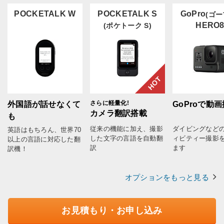
POCKETALK W
POCKETALK S
GoPro
(ゴー
HERO
(ポケトーク S)
HOT
さらに軽量化!
外国語が話せなくて
GoProで動
カメラ翻訳搭載
も
従来の機能に加え、撮影
ダイビングなど
英語はもちろん、世界70
した文字の言語を自動翻
ィビティー撮影
以上の言語に対応した翻
訳
ます
訳機！
オプションをもっと見る
お見積もり・お申し込み