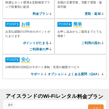
快適なネット環境を定額格安プラ
全国の主要空港、宅配で受取・返
ンで容量別に提供
却可能
料金プラン
受取・返却
お得
簡単
POINT
POINT
3
4
お支払総額の10%分のポイントが
お申し込みからご返却までとても
たまります
簡単！
ポイントがたまる
ご利用の流れ
ご利用者の声
安心
POINT
5
24時間365日対応のサポート体制・充実の補償サービス
サポート
オプション
よくある質問（Q&A）
アイスランドのWi-Fiレンタル
料金プラン
通常
いますぐ