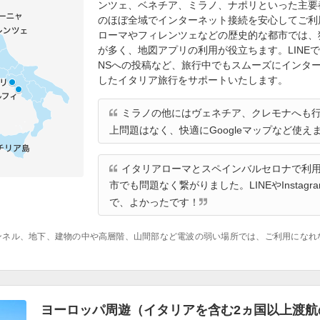
ンツェ、ベネチア、ミラノ、ナポリといった主要
のほぼ全域でインターネット接続を安心してご利
ローマやフィレンツェなどの歴史的な都市では、
が多く、地図アプリの利用が役立ちます。LINE
NSへの投稿など、旅行中でもスムーズにインタ
したイタリア旅行をサポートいたします。
ミラノの他にはヴェネチア、クレモナへも行き
上問題はなく、快適にGoogleマップなど使え
イタリアローマとスペインバルセロナで利
市でも問題なく繋がりました。LINEやInstag
で、よかったです！
ンネル、地下、建物の中や高層階、山間部など電波の弱い場所では、ご利用になれ
ヨーロッパ周遊（イタリアを含む2ヵ国以上渡航