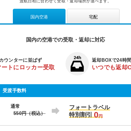
渡航日程に合わせて受取・返却場所が選べます。
国内空港
宅配
国内の空港での受取・返却に対応
カウンターに並ばず
返却BOXで24時
マートにロッカー受取
いつでも返却
受渡手数料
通常
フォートラベル
0
550円（税込）
特別割引
円