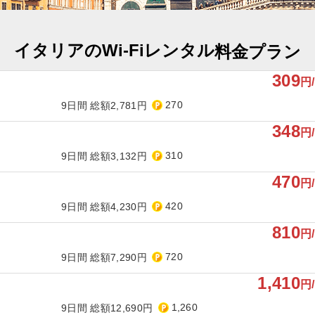
イタリアのWi-Fiレンタル
料金プラン
309
円
270
9日間 総額2,781円
348
円
310
9日間 総額3,132円
470
円
420
9日間 総額4,230円
810
円
720
9日間 総額7,290円
1,410
円
1,260
9日間 総額12,690円