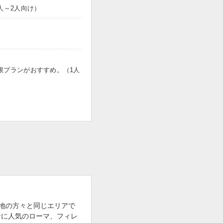
人～2人向け）
限プランがおすすめ。（1人
地の方々と同じエリアで
行者に人気のローマ、フィレ