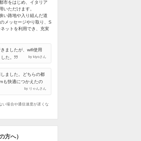
都市をはじめ、イタリア
用いただけます。
狭い路地や入り組んだ道
でのメッセージやり取り、S
ーネットを利用でき、充実
ましたが、wifi使用
ました。
by kiyoさん
用しました。どちらの都
ramも快適につかえたの
by りゃんさん
ない場合や通信速度が遅くな
の方へ）