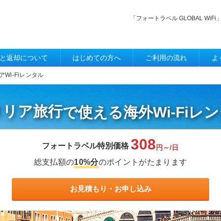
「フォートラベル GLOBAL W
と返却について
はじめての方へ
ご利用の流れ
よ
アWi-Fiレンタル
タリア旅行
で使える
海外Wi-Fiレ
308
フォートラベル特別価格
円～/日
総支払額の
10%分
のポイントがたまります
お見積もり・お申し込み