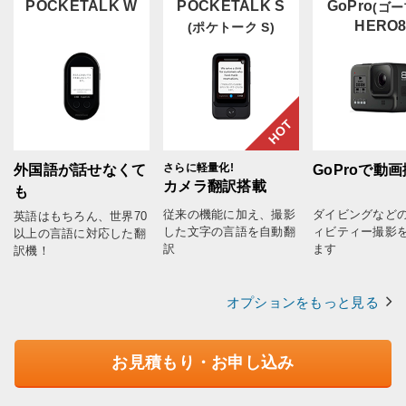
POCKETALK W
POCKETALK S
GoPro
(ゴー
HERO
(ポケトーク S)
HOT
さらに軽量化!
外国語が話せなくて
GoProで動
カメラ翻訳搭載
も
従来の機能に加え、撮影
ダイビングなど
英語はもちろん、世界70
した文字の言語を自動翻
ィビティー撮影
以上の言語に対応した翻
訳
ます
訳機！
オプションをもっと見る
お見積もり・お申し込み