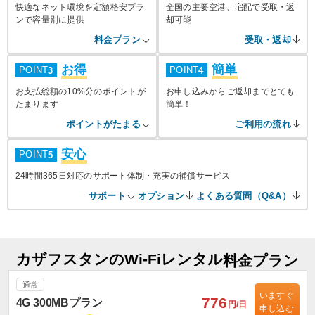
快適なネット環境を定額格安プラ
全国の主要空港、宅配で受取・返
ンで容量別に提供
却可能
料金プラン
受取・返却
お得
簡単
POINT
POINT
3
4
お支払総額の10%分のポイントが
お申し込みからご返却までとても
たまります
簡単！
ポイントがたまる
ご利用の流れ
安心
POINT
5
24時間365日対応のサポート体制・充実の補償サービス
サポート
オプション
よくある質問（Q&A）
カザフスタンのWi-Fiレンタル
料金プラン
通常
いますぐ
776
4G 300MBプラン
円/日
申し込む