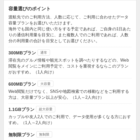
容量選びのポイント
渡航先でのご利用方法、人数に応じて、ご利用に合わせたデータ
容量プランをお選びいただけます。
海外でも国内と同じ使い方をする予定であれば、ご自身の1日あた
りの通信利用量を目安に、また複数人でのご利用であれば、人数
分の利用量の合計を目安としてお選びください。
300MBプラン
通常
滞在先のグルメ情報や観光スポットを調べたりするなどの、Web
閲覧をメインにご利用予定で、コストを重視するならこのプラン
がおすすめ。（1人向け）
600MBプラン
大容量
Web閲覧だけでなく、SNSや地図検索での移動などをご利用する
方は、大容量プラン以上が安心。（1人～2人向け）
1.1GBプラン
超大容量
カップルや友人2人でのご利用で、データ使用が多くなる方におす
すめ。（1人～2人向け）
無制限プラン
無制限