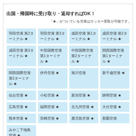
出国・帰国時に受け取り・返却すればOK！
「★」がついている空港はロッカー受取が可能です。
羽田空港 第2タ
羽田空港 第3タ
成田空港 第1タ
成田空港 第2タ
ーミナル ★
ーミナル ★
ーミナル ★
ーミナル ★
成田空港 第3タ
中部国際空港
中部国際空港
関西国際空港
ーミナル ★
第1ターミナ
第2ターミナ
第1ターミナ
ル ★
ル ★
ル ★
関西国際空港
伊丹空港 ★
旭川空港
新千歳空港 ★
第2ターミナ
ル ★
仙台空港 ★
小松空港 ★
新潟空港 ★
静岡空港 ★
広島空港 ★
福岡空港 ★
北九州空港 ★
大分空港 ★
熊本空港 ★
宮崎空港 ★
鹿児島空港 ★
那覇空港
みやこ下地島
空港 ★