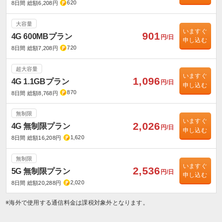
620
8日間 総額6,208円
大容量
いますぐ
901
4G 600MBプラン
円/日
申し込む
720
8日間 総額7,208円
超大容量
いますぐ
1,096
4G 1.1GBプラン
円/日
申し込む
870
8日間 総額8,768円
無制限
いますぐ
2,026
4G 無制限プラン
円/日
申し込む
1,620
8日間 総額16,208円
無制限
いますぐ
2,536
5G 無制限プラン
円/日
申し込む
2,020
8日間 総額20,288円
※海外で使用する通信料金は課税対象外となります。