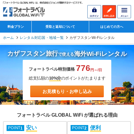
料金プラン
受取と返却について
はじめての方へ
ホーム
レンタル対応国・地域一覧
カザフスタンWi-Fiレンタル
カザフスタン旅行
海外Wi-Fiレンタル
で使える
776
フォートラベル特別価格
円～/日
総支払額の
10%分
のポイントがたまります
お見積もり・お申し込み
フォートラベル GLOBAL WiFi が選ばれる理由
安い
便利
POINT
POINT
1
2