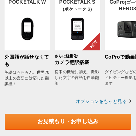
POCKETALK W
POCKETALK S
GoPro
(ゴー
HERO
(ポケトーク S)
HOT
さらに軽量化!
外国語が話せなくて
GoProで動
カメラ翻訳搭載
も
従来の機能に加え、撮影
ダイビングなど
英語はもちろん、世界70
した文字の言語を自動翻
ィビティー撮影
以上の言語に対応した翻
訳
ます
訳機！
オプションをもっと見る
お見積もり・お申し込み