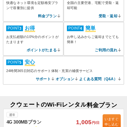
快適なネット環境を定額格安プラ
全国の主要空港、宅配で受取・返
ンで容量別に提供
却可能
料金プラン
受取・返却
お得
簡単
POINT
POINT
3
4
お支払総額の10%分のポイントが
お申し込みからご返却までとても
たまります
簡単！
ポイントがたまる
ご利用の流れ
安心
POINT
5
24時間365日対応のサポート体制・充実の補償サービス
サポート
オプション
よくある質問（Q&A）
クウェートのWi-Fiレンタル
料金プラン
通常
いますぐ
1,005
4G 300MBプラン
円/日
申し込む