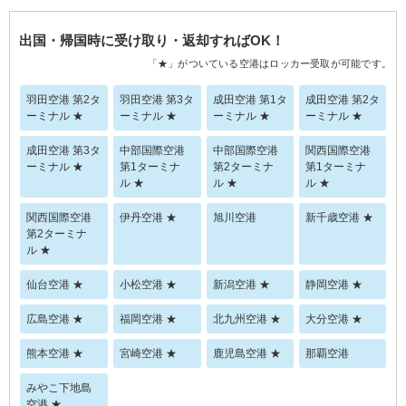
出国・帰国時に受け取り・返却すればOK！
「★」がついている空港はロッカー受取が可能です。
羽田空港 第2タ
羽田空港 第3タ
成田空港 第1タ
成田空港 第2タ
ーミナル ★
ーミナル ★
ーミナル ★
ーミナル ★
成田空港 第3タ
中部国際空港
中部国際空港
関西国際空港
ーミナル ★
第1ターミナ
第2ターミナ
第1ターミナ
ル ★
ル ★
ル ★
関西国際空港
伊丹空港 ★
旭川空港
新千歳空港 ★
第2ターミナ
ル ★
仙台空港 ★
小松空港 ★
新潟空港 ★
静岡空港 ★
広島空港 ★
福岡空港 ★
北九州空港 ★
大分空港 ★
熊本空港 ★
宮崎空港 ★
鹿児島空港 ★
那覇空港
みやこ下地島
空港 ★