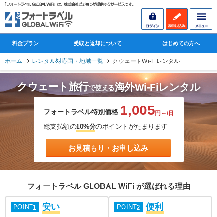
料金プラン
受取と返却について
はじめての方へ
ホーム
レンタル対応国・地域一覧
クウェートWi-Fiレンタル
クウェート旅行
海外Wi-Fiレンタル
で使える
1,005
フォートラベル特別価格
円～/日
総支払額の
10%分
のポイントがたまります
お見積もり・お申し込み
フォートラベル GLOBAL WiFi が選ばれる理由
安い
便利
POINT
POINT
1
2