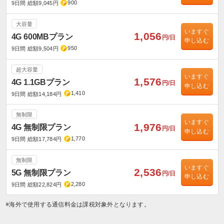
900
9日間 総額9,045円
大容量
いますぐ
1,056
4G 600MBプラン
円/日
申し込む
950
9日間 総額9,504円
超大容量
いますぐ
1,576
4G 1.1GBプラン
円/日
申し込む
1,410
9日間 総額14,184円
無制限
いますぐ
1,976
4G 無制限プラン
円/日
申し込む
1,770
9日間 総額17,784円
無制限
いますぐ
2,536
5G 無制限プラン
円/日
申し込む
2,280
9日間 総額22,824円
※海外で使用する通信料金は課税対象外となります。