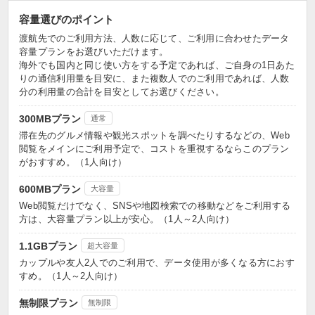
容量選びのポイント
渡航先でのご利用方法、人数に応じて、ご利用に合わせたデータ
容量プランをお選びいただけます。
海外でも国内と同じ使い方をする予定であれば、ご自身の1日あた
りの通信利用量を目安に、また複数人でのご利用であれば、人数
分の利用量の合計を目安としてお選びください。
300MBプラン
通常
滞在先のグルメ情報や観光スポットを調べたりするなどの、Web
閲覧をメインにご利用予定で、コストを重視するならこのプラン
がおすすめ。（1人向け）
600MBプラン
大容量
Web閲覧だけでなく、SNSや地図検索での移動などをご利用する
方は、大容量プラン以上が安心。（1人～2人向け）
1.1GBプラン
超大容量
カップルや友人2人でのご利用で、データ使用が多くなる方におす
すめ。（1人～2人向け）
無制限プラン
無制限