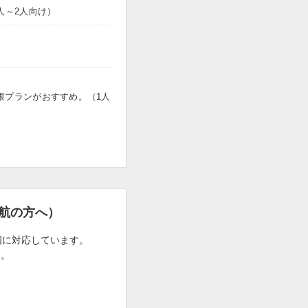
人～2人向け）
限プランがおすすめ。（1人
航の方へ）
国に対応しています。
す。