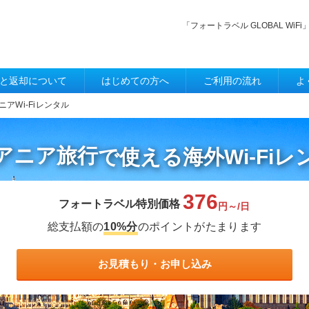
「フォートラベル GLOBAL W
と返却について
はじめての方へ
ご利用の流れ
よ
ニアWi-Fiレンタル
アニア旅行
で使える
海外Wi-Fi
376
フォートラベル特別価格
円～/日
総支払額の
10%分
のポイントがたまります
お見積もり・お申し込み