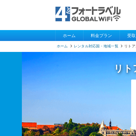
ホーム
料金プラン
受取
ホーム
レンタル対応国・地域一覧
リトア
リト