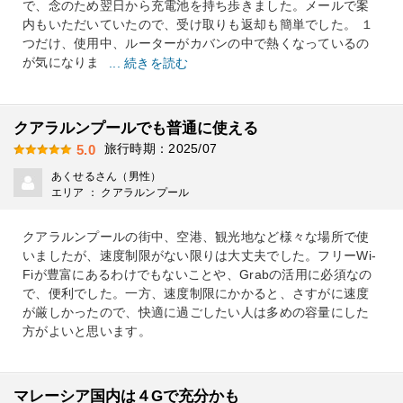
で、念のため翌日から充電池を持ち歩きました。メールで案
内もいただいていたので、受け取りも返却も簡単でした。 １
つだけ、使用中、ルーターがカバンの中で熱くなっているの
が気になりま
... 続きを読む
クアラルンプールでも普通に使える
旅行時期：2025/07
5.0
あくせるさん（男性）
エリア ： クアラルンプール
クアラルンプールの街中、空港、観光地など様々な場所で使
いましたが、速度制限がない限りは大丈夫でした。フリーWi-
Fiが豊富にあるわけでもないことや、Grabの活用に必須なの
で、便利でした。一方、速度制限にかかると、さすがに速度
が厳しかったので、快適に過ごしたい人は多めの容量にした
方がよいと思います。
マレーシア国内は４Gで充分かも