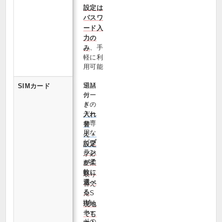
設定は
パスワ
ード入
力の
、手
み
軽に利
用可能
通話
SIM
SIMカード
付
カー
き・
ドの
デー
入れ
タ専
替
用な
え・
ど
プ
設定
ラン
が必
が柔
要
軟に
取り
選べ
替え
る
たS
IM
現地
カー
でも
ドの