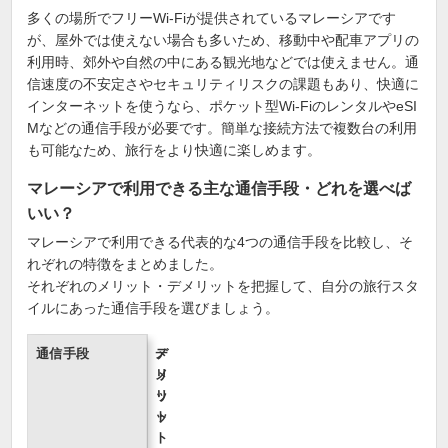
多くの場所でフリーWi-Fiが提供されているマレーシアです
が、屋外では使えない場合も多いため、移動中や配車アプリの
利用時、郊外や自然の中にある観光地などでは使えません。通
信速度の不安定さやセキュリティリスクの課題もあり、快適に
インターネットを使うなら、ポケット型Wi-FiのレンタルやeSI
Mなどの通信手段が必要です。簡単な接続方法で複数台の利用
も可能なため、旅行をより快適に楽しめます。
マレーシアで利用できる主な通信手段・どれを選べば
いい？
マレーシアで利用できる代表的な4つの通信手段を比較し、そ
れぞれの特徴をまとめました。
それぞれのメリット・デメリットを把握して、自分の旅行スタ
イルにあった通信手段を選びましょう。
通信手段
メ
デ
リ
メ
ッ
リ
ト
ッ
ト