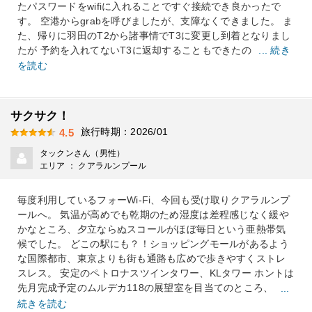
たパスワードをwifiに入れることですぐ接続でき良かったで
す。 空港からgrabを呼びましたが、支障なくできました。 ま
た、帰りに羽田のT2から諸事情でT3に変更し到着となりまし
たが 予約を入れてないT3に返却することもできたの
... 続き
を読む
サクサク！
旅行時期：2026/01
4.5
タックンさん（男性）
エリア ： クアラルンプール
毎度利用しているフォーWi-Fi、今回も受け取りクアラルンプ
ールへ。 気温が高めでも乾期のため湿度は差程感じなく緩や
かなところ、夕立ならぬスコールがほぼ毎日という亜熱帯気
候でした。 どこの駅にも？！ショッピングモールがあるよう
な国際都市、東京よりも街も通路も広めで歩きやすくストレ
スレス。 安定のペトロナスツインタワー、KLタワー ホントは
先月完成予定のムルデカ118の展望室を目当てのところ、
...
続きを読む