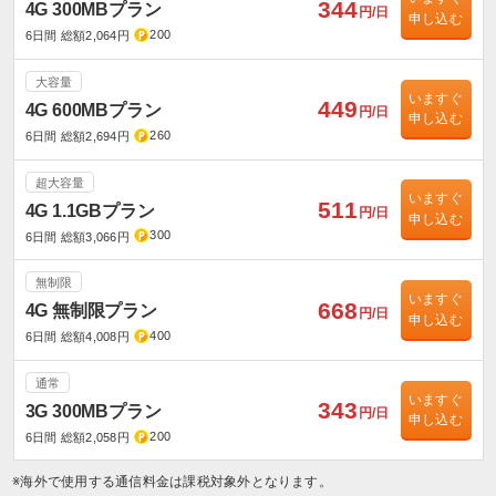
344
4G 300MBプラン
円/日
申し込む
200
6日間 総額2,064円
大容量
いますぐ
449
4G 600MBプラン
円/日
申し込む
260
6日間 総額2,694円
超大容量
いますぐ
511
4G 1.1GBプラン
円/日
申し込む
300
6日間 総額3,066円
無制限
いますぐ
668
4G 無制限プラン
円/日
申し込む
400
6日間 総額4,008円
通常
いますぐ
343
3G 300MBプラン
円/日
申し込む
200
6日間 総額2,058円
※海外で使用する通信料金は課税対象外となります。