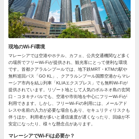
現地のWi-Fi環境
マレーシアでは空港やホテル、カフェ、公共交通機関など多く
の場所でフリーWi-Fiが提供され、観光客にとって便利な環境
です。首都クアラルンプールでは、地下鉄MRT・KTMの駅や
無料巡回バス「GO KL」、クアラルンプール国際空港からマレ
ーシア市内を結ぶ列車「KLIAエクスプレス」でも無料Wi-Fiが
提供されています。リゾート地として人気のボルネオ島の玄関
口・コタキナバルでも、空港や市街地を中心にフリーWi-Fiが
利用できます。しかし、フリーWi-Fiの利用には、メールアド
レスや名前の入力が必要な場合もあり、セキュリティリスクも
伴うほか、利用者が多いと通信速度が遅くなったり、回線が不
安定になったり、様々な懸念点があります。
マレーシアでWi-Fiは必要か？