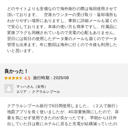
どのサイトよりも安価なので海外旅行の際は毎回使用させて
頂いております。 空港カウンターの受け取り・返却場所も
わかりやすい場所にありますし、事前に詳細メールも届くの
で安心しております。本体の使い方も簡単ですし、付属品に
変換プラグも同梱されているので充電の心配もありません。
翌日には前日の使用したデータ量のメールも届くのでデータ
管理も出来ます。年に数回は海外に行くので今後も利用した
いと思います。
良かった！
旅行時期：2025/08
4.5
マッハさん（女性）
エリア ： クアラルンプール
クアラルンプール旅行で6日間使用しました。（２人で旅行）
地図アプリを長く使いましたが、4G容量無限にしたので、容
量を気にせず使用できたのが良かったです。 早朝から1日外
出していた日は夜にホテルに戻ると充電が結構減っていたの