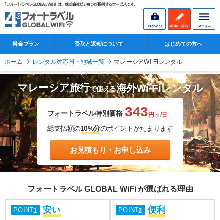
料金プラン
受取と返却について
はじめての方へ
ホーム
レンタル対応国・地域一覧
マレーシアWi-Fiレンタル
マレーシア旅行
海外Wi-Fiレンタル
で使える
343
フォートラベル特別価格
円～/日
総支払額の
10%分
のポイントがたまります
お見積もり・お申し込み
フォートラベル GLOBAL WiFi が選ばれる理由
安い
便利
POINT
POINT
1
2