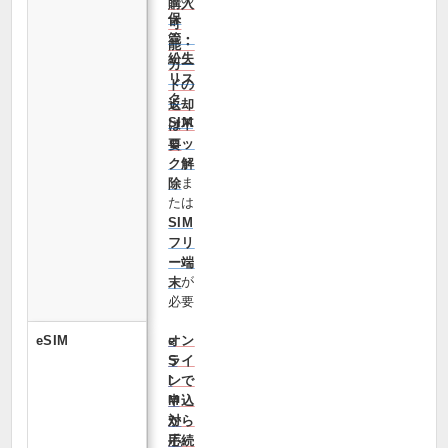
購入
保
可
管・
能・
紛失
カー
リス
ドの
ク
返却
SIM
は不
ロッ
要
ク解
ま
除
たは
SIM
フリ
ー端
が
末
必要
eSIM
オン
e
ライ
S
ンで
I
申込
M
から
対
手続
応