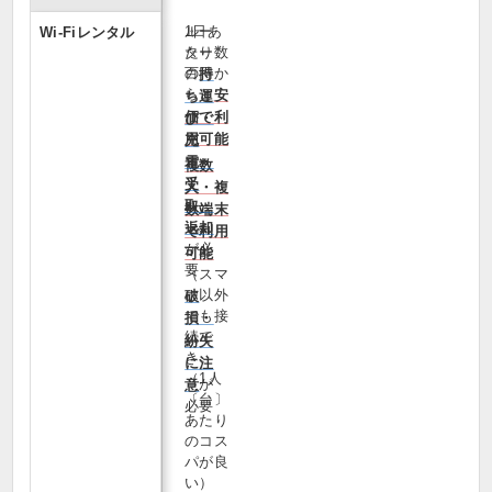
1日あ
ルー
Wi‑Fiレンタル
たり数
ター
百円か
の
持
らと
安
ち運
価で利
び・
用可能
充
電・
複数
受
人・複
取・
数端末
返却
で利用
が必
可能
要
（スマ
ホ以外
破
でも接
損・
続で
紛失
き、
に注
（1人
が
意
〔台〕
必要
あたり
のコス
パが良
い）