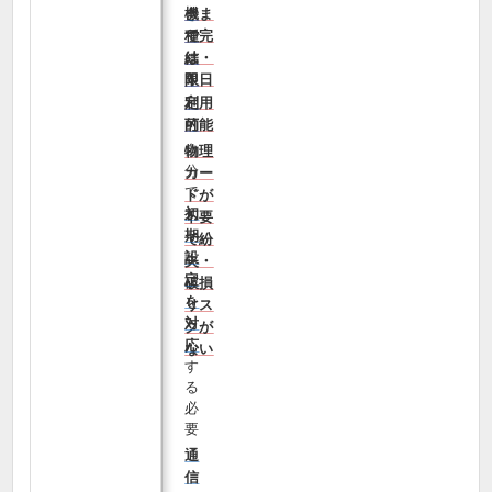
きま
機
で完
種
結・
は
即日
限
利用
定
可能
的
自
物理
分
カー
で
ドが
初
不要
期
で紛
設
失・
定
破損
を
リス
対
クが
応
ない
す
る
必
要
通
信