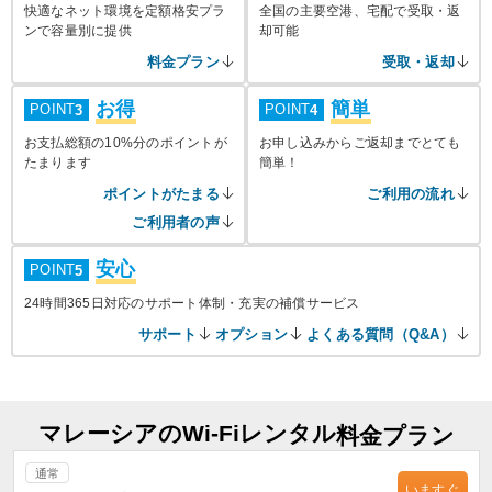
快適なネット環境を定額格安プラ
全国の主要空港、宅配で受取・返
ンで容量別に提供
却可能
料金プラン
受取・返却
お得
簡単
POINT
POINT
3
4
お支払総額の10%分のポイントが
お申し込みからご返却までとても
たまります
簡単！
ポイントがたまる
ご利用の流れ
ご利用者の声
安心
POINT
5
24時間365日対応のサポート体制・充実の補償サービス
サポート
オプション
よくある質問（Q&A）
マレーシアのWi-Fiレンタル
料金プラン
通常
いますぐ