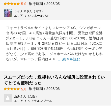
旅行時期：2025/05
5.0
ライナスさん（男性）
エリア ： ジョホールバル
フォートラベルのサイトよりマレーシア 4G、シンガポール
台湾の3か国、4G(高速) 容量無制限を利用。 受取は成田空港
第2ターミナル3階 ロッカー受取2部(13:00-20:30)、返却は羽
田空港 第3ターミナル 2階到着ロビー 到着出口付近（BOXに
入れるだけ）。6日間利用で5,136円、今回は割引クーポン等
がなく、少々高めである。 ジョホールバルだけなのかもしれ
ないが、マレーシア国内は４Ｇ
... 続きを読む
スムーズだった．返却もいろんな場所に設置されてい
てとても便利だった
旅行時期：2025/03
5.0
あみさん（女性）
エリア ： クアラルンプール