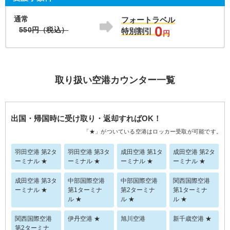
通常
フォートラベル
0
550円（税込）
特別割引
円
取り扱い空港カウンター一覧
出国・帰国時に受け取り・返却すればOK！
「★」がついている空港はロッカー受取が可能です。
羽田空港 第2タ
羽田空港 第3タ
成田空港 第1タ
成田空港 第2タ
ーミナル ★
ーミナル ★
ーミナル ★
ーミナル ★
成田空港 第3タ
中部国際空港
中部国際空港
関西国際空港
ーミナル ★
第1ターミナ
第2ターミナ
第1ターミナ
ル ★
ル ★
ル ★
関西国際空港
伊丹空港 ★
旭川空港
新千歳空港 ★
第2ターミナ