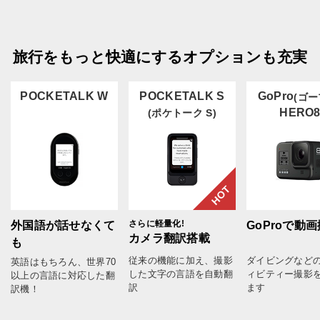
旅行をもっと快適にするオプションも充実
POCKETALK W
POCKETALK S
GoPro
(ゴー
HERO
(ポケトーク S)
HOT
さらに軽量化!
外国語が話せなくて
GoProで動
カメラ翻訳搭載
も
従来の機能に加え、撮影
ダイビングなど
英語はもちろん、世界70
した文字の言語を自動翻
ィビティー撮影
以上の言語に対応した翻
訳
ます
訳機！