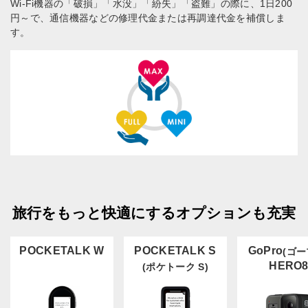
Wi-Fi機器の「破損」「水没」「紛失」「盗難」の際に、1日200
円～で、通信機器などの修理代金または再調達代金を補償しま
す。
旅行をもっと快適にするオプションも充実
POCKETALK W
POCKETALK S
GoPro
(ゴー
HERO
(ポケトーク S)