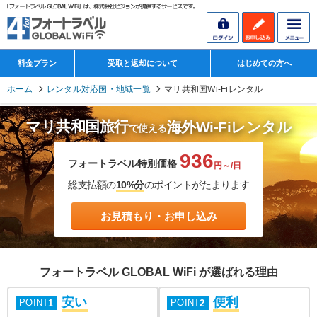
料金プラン
受取と返却について
はじめての方へ
ホーム
レンタル対応国・地域一覧
マリ共和国Wi-Fiレンタル
マリ共和国旅行
海外Wi-Fiレンタル
で使える
936
フォートラベル特別価格
円～/日
総支払額の
10%分
のポイントがたまります
お見積もり・お申し込み
フォートラベル GLOBAL WiFi が選ばれる理由
安い
便利
POINT
POINT
1
2