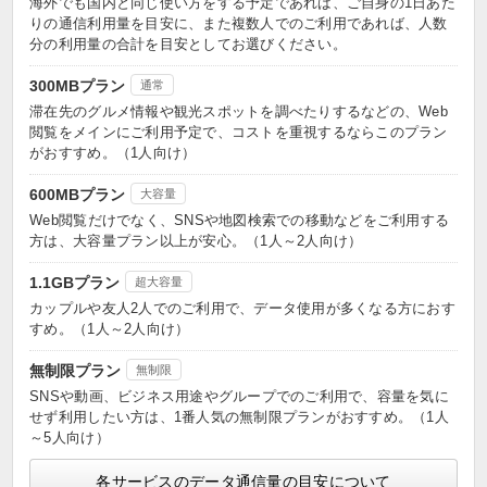
海外でも国内と同じ使い方をする予定であれば、ご自身の1日あた
りの通信利用量を目安に、また複数人でのご利用であれば、人数
分の利用量の合計を目安としてお選びください。
300MBプラン
通常
滞在先のグルメ情報や観光スポットを調べたりするなどの、Web
閲覧をメインにご利用予定で、コストを重視するならこのプラン
がおすすめ。（1人向け）
600MBプラン
大容量
Web閲覧だけでなく、SNSや地図検索での移動などをご利用する
方は、大容量プラン以上が安心。（1人～2人向け）
1.1GBプラン
超大容量
カップルや友人2人でのご利用で、データ使用が多くなる方におす
すめ。（1人～2人向け）
無制限プラン
無制限
SNSや動画、ビジネス用途やグループでのご利用で、容量を気に
せず利用したい方は、1番人気の無制限プランがおすすめ。（1人
～5人向け）
各サービスのデータ通信量の目安について