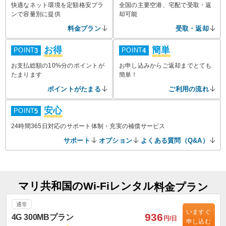
快適なネット環境を定額格安プラ
全国の主要空港、宅配で受取・返
ンで容量別に提供
却可能
料金プラン
受取・返却
お得
簡単
POINT
POINT
3
4
お支払総額の10%分のポイントが
お申し込みからご返却までとても
たまります
簡単！
ポイントがたまる
ご利用の流れ
安心
POINT
5
24時間365日対応のサポート体制・充実の補償サービス
サポート
オプション
よくある質問（Q&A）
マリ共和国のWi-Fiレンタル
料金プラン
通常
いますぐ
936
4G 300MBプラン
円/日
申し込む