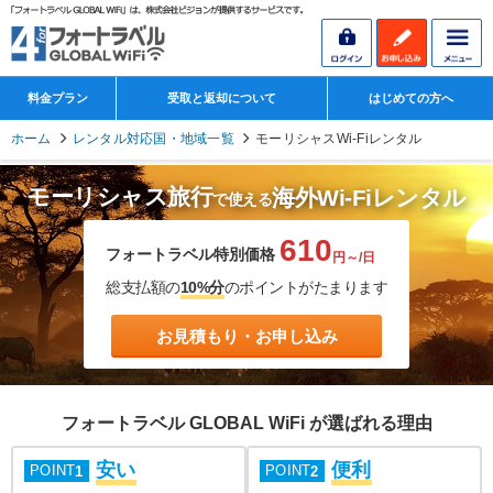
料金プラン
受取と返却について
はじめての方へ
ホーム
レンタル対応国・地域一覧
モーリシャスWi-Fiレンタル
モーリシャス旅行
海外Wi-Fiレンタル
で使える
610
フォートラベル特別価格
円～/日
総支払額の
10%分
のポイントがたまります
お見積もり・お申し込み
フォートラベル GLOBAL WiFi が選ばれる理由
安い
便利
POINT
POINT
1
2