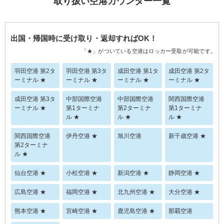
取り扱い空港カウンター一覧
出国・帰国時に受け取り・返却すればOK！
「★」がついている空港はロッカー受取が可能です。
羽田空港 第2タ
羽田空港 第3タ
成田空港 第1タ
成田空港 第2タ
ーミナル ★
ーミナル ★
ーミナル ★
ーミナル ★
成田空港 第3タ
中部国際空港
中部国際空港
関西国際空港
ーミナル ★
第1ターミナ
第2ターミナ
第1ターミナ
ル ★
ル ★
ル ★
関西国際空港
伊丹空港 ★
旭川空港
新千歳空港 ★
第2ターミナ
ル ★
仙台空港 ★
小松空港 ★
新潟空港 ★
静岡空港 ★
広島空港 ★
福岡空港 ★
北九州空港 ★
大分空港 ★
熊本空港 ★
宮崎空港 ★
鹿児島空港 ★
那覇空港