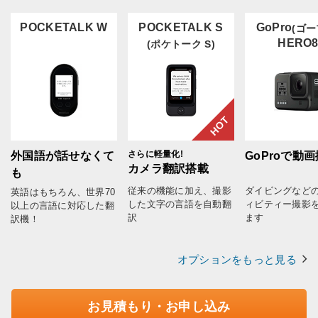
POCKETALK W
POCKETALK S
GoPro
(ゴー
HERO
(ポケトーク S)
HOT
さらに軽量化!
外国語が話せなくて
GoProで動
カメラ翻訳搭載
も
従来の機能に加え、撮影
ダイビングなど
英語はもちろん、世界70
した文字の言語を自動翻
ィビティー撮影
以上の言語に対応した翻
訳
ます
訳機！
オプションをもっと見る
お見積もり・お申し込み