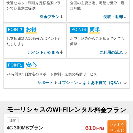
快適なネット環境を定額格安プラ
全国の主要空港、宅配で受取・返
ンで容量別に提供
却可能
料金プラン
受取・返却
お得
簡単
POINT
POINT
3
4
お支払総額の10%分のポイントが
お申し込みからご返却までとても
たまります
簡単！
ポイントがたまる
ご利用の流れ
安心
POINT
5
24時間365日対応のサポート体制・充実の補償サービス
サポート
オプション
よくある質問（Q&A）
モーリシャスのWi-Fiレンタル
料金プラン
通常
いますぐ
610
4G 300MBプラン
円/日
申し込む