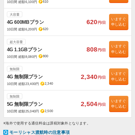
610
10日間 総額6,100円
大容量
いますぐ
620
4G 600MBプラン
円/日
申し込む
620
10日間 総額6,200円
超大容量
いますぐ
808
4G 1.1GBプラン
円/日
申し込む
800
10日間 総額8,080円
無制限
いますぐ
2,340
4G 無制限プラン
円/日
申し込む
2,340
10日間 総額23,400円
無制限
いますぐ
2,504
5G 無制限プラン
円/日
申し込む
2,500
10日間 総額25,040円
※海外で使用する通信料金は課税対象外となります。
モーリシャス渡航時の注意事項