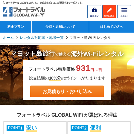
料金プラン
受取と返却について
はじめての方へ
ホーム
レンタル対応国・地域一覧
マヨット島Wi-Fiレンタル
マヨット島旅行
海外Wi-Fiレンタル
で使える
931
フォートラベル特別価格
円～/日
総支払額の
10%分
のポイントがたまります
お見積もり・お申し込み
フォートラベル GLOBAL WiFi が選ばれる理由
安い
便利
POINT
POINT
1
2