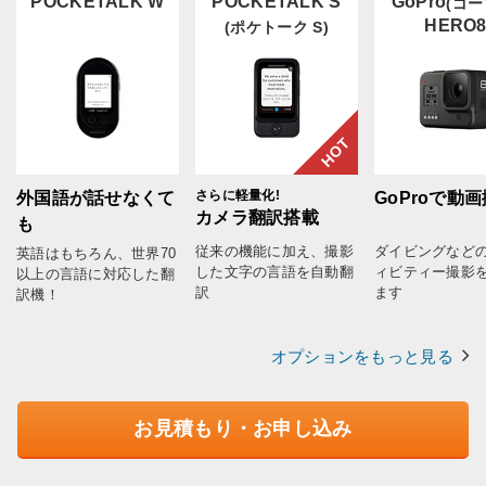
POCKETALK W
POCKETALK S
GoPro
(ゴー
HERO
(ポケトーク S)
HOT
さらに軽量化!
外国語が話せなくて
GoProで動
カメラ翻訳搭載
も
従来の機能に加え、撮影
ダイビングなど
英語はもちろん、世界70
した文字の言語を自動翻
ィビティー撮影
以上の言語に対応した翻
訳
ます
訳機！
オプションをもっと見る
お見積もり・お申し込み