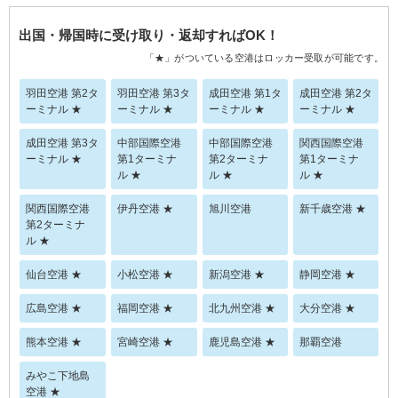
出国・帰国時に受け取り・返却すればOK！
「★」がついている空港はロッカー受取が可能です。
羽田空港 第2タ
羽田空港 第3タ
成田空港 第1タ
成田空港 第2タ
ーミナル ★
ーミナル ★
ーミナル ★
ーミナル ★
成田空港 第3タ
中部国際空港
中部国際空港
関西国際空港
ーミナル ★
第1ターミナ
第2ターミナ
第1ターミナ
ル ★
ル ★
ル ★
関西国際空港
伊丹空港 ★
旭川空港
新千歳空港 ★
第2ターミナ
ル ★
仙台空港 ★
小松空港 ★
新潟空港 ★
静岡空港 ★
広島空港 ★
福岡空港 ★
北九州空港 ★
大分空港 ★
熊本空港 ★
宮崎空港 ★
鹿児島空港 ★
那覇空港
みやこ下地島
空港 ★