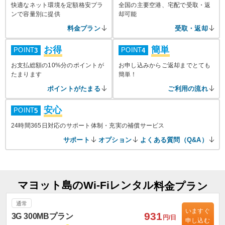
快適なネット環境を定額格安プラ
全国の主要空港、宅配で受取・返
ンで容量別に提供
却可能
料金プラン
受取・返却
お得
簡単
POINT
POINT
3
4
お支払総額の10%分のポイントが
お申し込みからご返却までとても
たまります
簡単！
ポイントがたまる
ご利用の流れ
安心
POINT
5
24時間365日対応のサポート体制・充実の補償サービス
サポート
オプション
よくある質問（Q&A）
マヨット島のWi-Fiレンタル
料金プラン
通常
いますぐ
931
3G 300MBプラン
円/日
申し込む