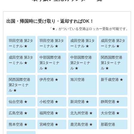
出国・帰国時に受け取り・返却すればOK！
「★」がついている空港はロッカー受取が可能です。
羽田空港 第2タ
羽田空港 第3タ
成田空港 第1タ
成田空港 第2タ
ーミナル ★
ーミナル ★
ーミナル ★
ーミナル ★
成田空港 第3タ
中部国際空港
中部国際空港
関西国際空港
ーミナル ★
第1ターミナ
第2ターミナ
第1ターミナ
ル ★
ル ★
ル ★
関西国際空港
伊丹空港 ★
旭川空港
新千歳空港 ★
第2ターミナ
ル ★
仙台空港 ★
小松空港 ★
新潟空港 ★
静岡空港 ★
広島空港 ★
福岡空港 ★
北九州空港 ★
大分空港 ★
熊本空港 ★
宮崎空港 ★
鹿児島空港 ★
那覇空港