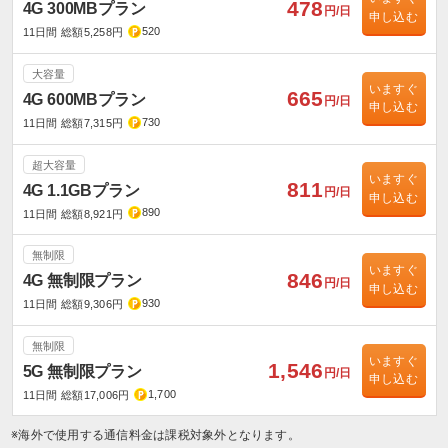
478
4G 300MBプラン
円/日
申し込む
520
11日間 総額5,258円
大容量
いますぐ
665
4G 600MBプラン
円/日
申し込む
730
11日間 総額7,315円
超大容量
いますぐ
811
4G 1.1GBプラン
円/日
申し込む
890
11日間 総額8,921円
無制限
いますぐ
846
4G 無制限プラン
円/日
申し込む
930
11日間 総額9,306円
無制限
いますぐ
1,546
5G 無制限プラン
円/日
申し込む
1,700
11日間 総額17,006円
※海外で使用する通信料金は課税対象外となります。