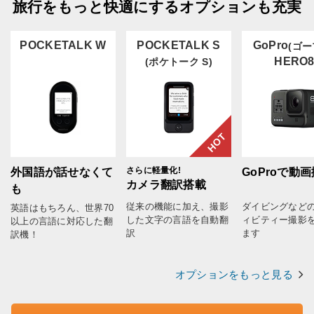
旅行をもっと快適にするオプションも充実
POCKETALK W
POCKETALK S
GoPro
(ゴー
HERO
(ポケトーク S)
HOT
さらに軽量化!
外国語が話せなくて
GoProで動
カメラ翻訳搭載
も
従来の機能に加え、撮影
ダイビングなど
英語はもちろん、世界70
した文字の言語を自動翻
ィビティー撮影
以上の言語に対応した翻
訳
ます
訳機！
オプションをもっと見る