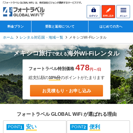
料金プラン
受取と返却について
はじめての方へ
ホーム
レンタル対応国・地域一覧
メキシコWi-Fiレンタル
メキシコ旅行
海外Wi-Fiレンタル
で使える
478
フォートラベル特別価格
円～/日
総支払額の
10%分
のポイントがたまります
お見積もり・お申し込み
フォートラベル GLOBAL WiFi が選ばれる理由
安い
便利
POINT
POINT
1
2