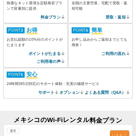
快適なネット環境を定額格安プラ
全国の主要空港、宅配で受取・返
ンで容量別に提供
却可能
料金プラン
受取・返却
お得
簡単
POINT
POINT
3
4
お支払総額の10%分のポイントが
お申し込みからご返却までとても
たまります
簡単！
ポイントがたまる
ご利用の流れ
ご利用者の声
安心
POINT
5
24時間365日対応のサポート体制・充実の補償サービス
サポート
オプション
よくある質問（Q&A）
メキシコのWi-Fiレンタル
料金プラン
通常
いますぐ