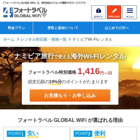
料金プラン
受取と返却について
はじめての方へ
ホーム
レンタル対応国・地域一覧
ナミビアWi-Fiレンタル
ナミビア旅行
海外Wi-Fiレンタル
で使える
1,416
フォートラベル特別価格
円～/日
総支払額の
10%分
のポイントがたまります
お見積もり・お申し込み
フォートラベル GLOBAL WiFi が選ばれる理由
安い
便利
POINT
POINT
1
2