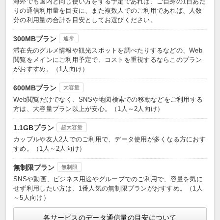
海外でも国内と同じ使い方をする予定であれば、ご自身の1日あた
りの通信利用量を目安に、また複数人でのご利用であれば、人数
分の利用量の合計を目安としてお選びください。
300MBプラン
通常
滞在先のグルメ情報や観光スポットを調べたりするなどの、Web
閲覧をメインにご利用予定で、コストを重視するならこのプラン
がおすすめ。（1人向け）
600MBプラン
大容量
Web閲覧だけでなく、SNSや地図検索での移動などをご利用する
方は、大容量プラン以上が安心。（1人～2人向け）
1.1GBプラン
超大容量
カップルや友人2人でのご利用で、データ使用が多くなる方におす
すめ。（1人～2人向け）
無制限プラン
無制限
SNSや動画、ビジネス用途やグループでのご利用で、容量を気に
せず利用したい方は、1番人気の無制限プランがおすすめ。（1人
～5人向け）
各サービスのデータ通信量の目安について