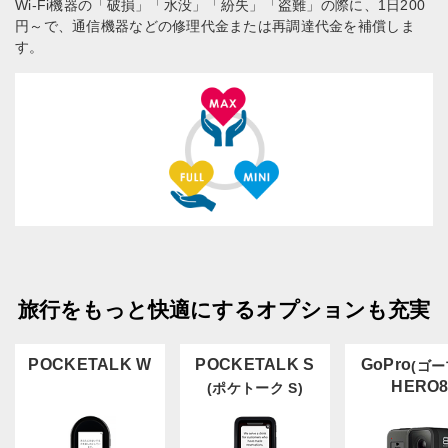
Wi-Fi機器の「破損」「水没」「紛失」「盗難」の際に、1日200
円～で、通信機器などの修理代金または再調達代金を補償しま
す。
旅行をもっと快適にするオプションも充実
POCKETALK W
POCKETALK S
GoPro
(ゴー
HERO
(ポケトーク S)