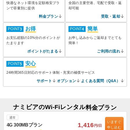
快適なネット環境を定額格安プラ
全国の主要空港、宅配で受取・返
ンで容量別に提供
却可能
料金プラン
受取・返却
お得
簡単
POINT
POINT
3
4
お支払総額の10%分のポイントが
お申し込みからご返却までとても
たまります
簡単！
ポイントがたまる
ご利用の流れ
安心
POINT
5
24時間365日対応のサポート体制・充実の補償サービス
サポート
オプション
よくある質問（Q&A）
ナミビアのWi-Fiレンタル
料金プラン
通常
いますぐ
1,416
4G 300MBプラン
円/日
申し込む