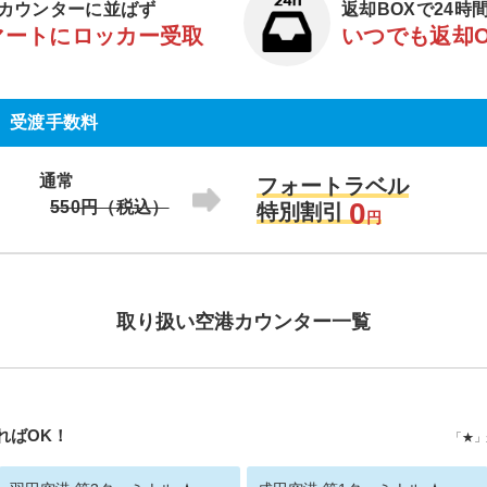
カウンターに並ばず
返却BOXで24時
マートにロッカー受取
いつでも返却
受渡手数料
通常
フォートラベル
0
550円（税込）
特別割引
円
取り扱い空港カウンター一覧
ればOK！
「★」