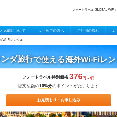
「フォートラベル GLOBAL W
と返却について
はじめての方へ
ご利用の流れ
よ
ダWi-Fiレンタル
ランダ旅行
で使える
海外Wi-Fiレ
376
フォートラベル特別価格
円～/日
総支払額の
10%分
のポイントがたまります
お見積もり・お申し込み