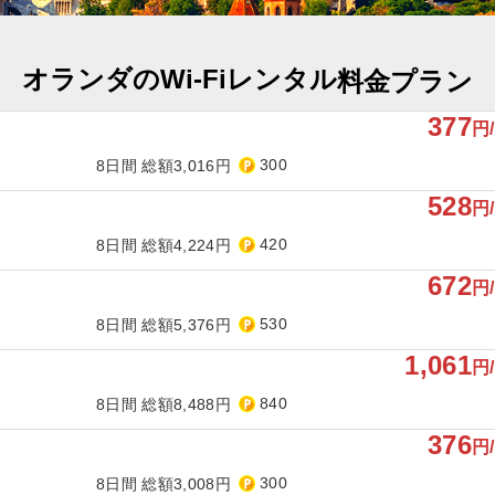
オランダのWi-Fiレンタル
料金プラン
377
円
300
8日間 総額3,016円
528
円
420
8日間 総額4,224円
672
円
530
8日間 総額5,376円
1,061
円
840
8日間 総額8,488円
376
円
300
8日間 総額3,008円