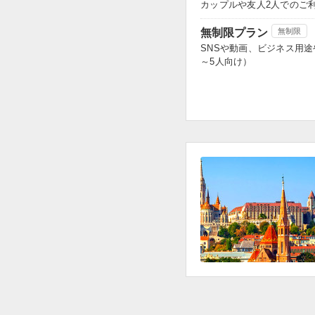
カップルや友人2人でのご
無制限プラン
無制限
SNSや動画、ビジネス用
～5人向け）