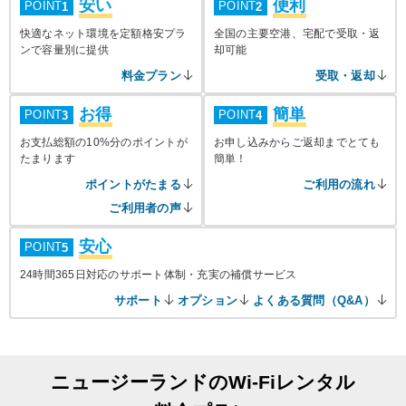
安い
便利
POINT
POINT
1
2
快適なネット環境を定額格安プラ
全国の主要空港、宅配で受取・返
ンで容量別に提供
却可能
料金プラン
受取・返却
お得
簡単
POINT
POINT
3
4
お支払総額の10%分のポイントが
お申し込みからご返却までとても
たまります
簡単！
ポイントがたまる
ご利用の流れ
ご利用者の声
安心
POINT
5
24時間365日対応のサポート体制・充実の補償サービス
サポート
オプション
よくある質問（Q&A）
ニュージーランドのWi-Fiレンタル