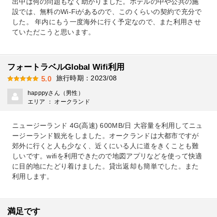
出中は何の問題もなく助かりました。ホテルの中や公共の施
設では、無料のWi-Fiがあるので、このくらいの契約で充分で
した。 年内にもう一度海外に行く予定なので、また利用させ
ていただこうと思います。
フォートラベルGlobal Wifi利用
旅行時期：2023/08
5.0
happpyさん（男性）
エリア ： オークランド
ニュージーランド 4G(高速) 600MB/日 大容量を利用してニュ
ージーランド観光をしました。オークランドは大都市ですが
郊外に行くと人も少なく、近くにいる人に道をきくことも難
しいです。wifiを利用できたので地図アプリなどを使って快適
に目的地にたどり着けました。貸出返却も簡単でした。また
利用します。
満足です