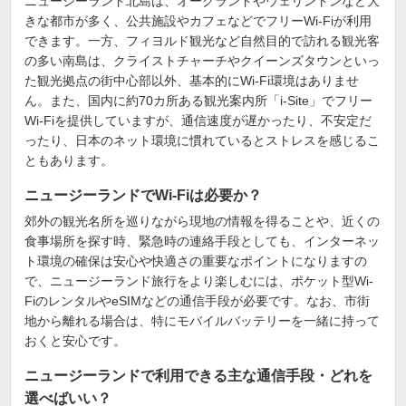
ニュージーランド北島は、オークランドやウェリントンなど大
きな都市が多く、公共施設やカフェなどでフリーWi-Fiが利用
できます。一方、フィヨルド観光など自然目的で訪れる観光客
の多い南島は、クライストチャーチやクイーンズタウンといっ
た観光拠点の街中心部以外、基本的にWi-Fi環境はありませ
ん。また、国内に約70カ所ある観光案内所「i-Site」でフリー
Wi-Fiを提供していますが、通信速度が遅かったり、不安定だ
ったり、日本のネット環境に慣れているとストレスを感じるこ
ともあります。
ニュージーランドでWi-Fiは必要か？
郊外の観光名所を巡りながら現地の情報を得ることや、近くの
食事場所を探す時、緊急時の連絡手段としても、インターネッ
ト環境の確保は安心や快適さの重要なポイントになりますの
で、ニュージーランド旅行をより楽しむには、ポケット型Wi-
FiのレンタルやeSIMなどの通信手段が必要です。なお、市街
地から離れる場合は、特にモバイルバッテリーを一緒に持って
おくと安心です。
ニュージーランドで利用できる主な通信手段・どれを
選べばいい？