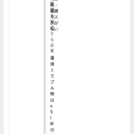
設
失・
定
破損
を
リス
対
クが
応
ない
す
る
必
要
通
信
ト
ラ
ブ
ル
時
は
e
S
I
M
の