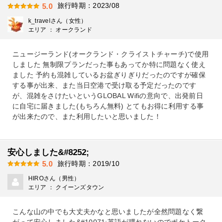
旅行時期：2023/08
5.0
k_travelさん（女性）
エリア ： オークランド
ニュージーランド(オークランド・クライストチャーチ)で使用
しました 無制限プランだった事もあってか特に問題なく使え
ました 予約も混雑しているお盆ぎりぎりだったのですが確保
する事が出来、また当日空港で受け取る予定だったのです
が、混雑をさけたいというGLOBAL Wifiの意向で、出発前日
に自宅に届きました(もちろん無料) とてもお得に利用する事
が出来たので、また利用したいと思いました！
安心しました&#8252;️
旅行時期：2019/10
5.0
HIROさん（男性）
エリア ： クイーンズタウン
こんな山の中でも大丈夫かなと思いましたが全然問題なく繋