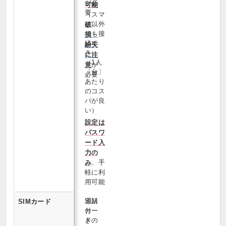
が必
可能
要
（スマ
ホ以外
破
でも接
損・
続で
紛失
き、
に注
（1人
が
意
〔台〕
必要
あたり
のコス
パが良
い）
設定は
パスワ
ード入
力の
、手
み
軽に利
用可能
通話
SIM
SIMカード
付
カー
き・
ドの