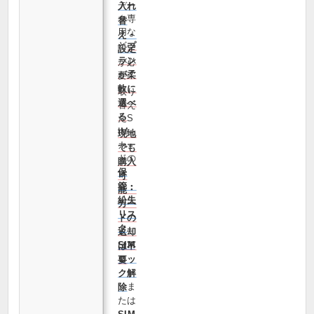
デー
入れ
タ専
替
用な
え・
ど
プ
設定
ラン
が必
が柔
要
軟に
取り
選べ
替え
る
たS
IM
現地
カー
でも
ドの
購入
保
可
管・
能・
紛失
カー
リス
ドの
ク
返却
SIM
は不
ロッ
要
ク解
ま
除
たは