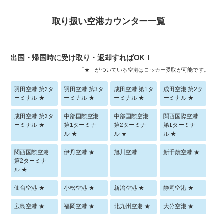
取り扱い空港カウンター一覧
出国・帰国時に受け取り・返却すればOK！
「★」がついている空港はロッカー受取が可能です。
羽田空港 第2タ
羽田空港 第3タ
成田空港 第1タ
成田空港 第2タ
ーミナル ★
ーミナル ★
ーミナル ★
ーミナル ★
成田空港 第3タ
中部国際空港
中部国際空港
関西国際空港
ーミナル ★
第1ターミナ
第2ターミナ
第1ターミナ
ル ★
ル ★
ル ★
関西国際空港
伊丹空港 ★
旭川空港
新千歳空港 ★
第2ターミナ
ル ★
仙台空港 ★
小松空港 ★
新潟空港 ★
静岡空港 ★
広島空港 ★
福岡空港 ★
北九州空港 ★
大分空港 ★