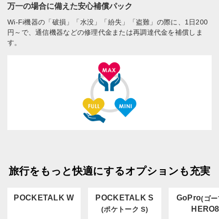
万一の場合に備えた安心補償パック
Wi-Fi機器の「破損」「水没」「紛失」「盗難」の際に、1日200
円～で、通信機器などの修理代金または再調達代金を補償しま
す。
旅行をもっと快適にするオプションも充実
POCKETALK W
POCKETALK S
GoPro
(ゴー
HERO
(ポケトーク S)