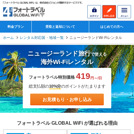
料金プラン
受取と返却について
はじめての方へ
ホーム
レンタル対応国・地域一覧
ニュージーランドWi-Fiレンタル
ニュージーランド旅行
で使える
海外Wi-Fiレンタル
419
フォートラベル特別価格
円～/日
総支払額の
10%分
のポイントがたまります
お見積もり・お申し込み
フォートラベル GLOBAL WiFi が選ばれる理由