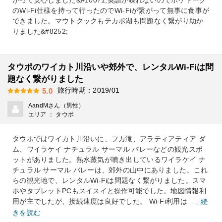
がって安心しました&#10071;️英語が喋れないのでポケトーク
のWi-Fi仕様を持って行ったのでWi-Fiが繋がって無事に食事が
できました。マウトクックもテカポ湖も問題なく繋がり助か
りました&#8252;️
タウポのワイカト川沿いや郊外で、レンタルWi-Fiは問
題なく繋がりました
旅行時期：2019/01
5.0
AandMさん（男性）
エリア ： タウポ
タウポではワイカト川沿いに、フカ滝、アラティアティア ダ
ム、ワイラケイ ナチュラル サーマル バレーなどの観光スポ
ットがありました。熱水蒸気が噴き出しているワイラケイ ナ
チュラル サーマル バレーは、郊外の山中にありました。これ
らの観光地で、レンタルWi-Fiは問題なく繋がりました。スマ
ホやタブレットPCもスイスイと操作可能でした。地図情報利
用が主でしたが、接続速度は良好でした。 Wi-Fi利用は
... 続
きを読む