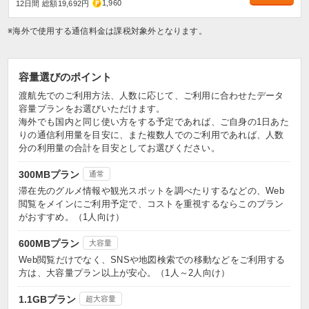
1,960
12日間 総額19,692円
※海外で使用する通信料金は課税対象外となります。
容量選びのポイント
渡航先でのご利用方法、人数に応じて、ご利用に合わせたデータ
容量プランをお選びいただけます。
海外でも国内と同じ使い方をする予定であれば、ご自身の1日あた
りの通信利用量を目安に、また複数人でのご利用であれば、人数
分の利用量の合計を目安としてお選びください。
300MBプラン
通常
滞在先のグルメ情報や観光スポットを調べたりするなどの、Web
閲覧をメインにご利用予定で、コストを重視するならこのプラン
がおすすめ。（1人向け）
600MBプラン
大容量
Web閲覧だけでなく、SNSや地図検索での移動などをご利用する
方は、大容量プラン以上が安心。（1人～2人向け）
1.1GBプラン
超大容量