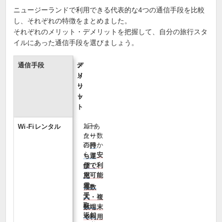
ニュージーランドで利用できる代表的な4つの通信手段を比較
し、それぞれの特徴をまとめました。
それぞれのメリット・デメリットを把握して、自分の旅行スタ
イルにあった通信手段を選びましょう。
通信手段
メ
デ
リ
メ
ッ
リ
ト
ッ
ト
1日あ
ルー
Wi‑Fiレンタル
たり数
ター
百円か
の
持
らと
安
ち運
価で利
び・
用可能
充
電・
複数
受
人・複
取・
数端末
返却
で利用