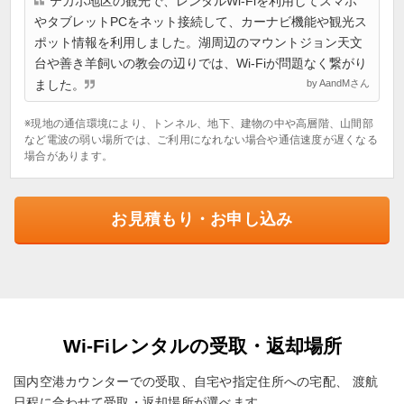
テカポ地区の観光で、レンタルWi-Fiを利用してスマホ
やタブレットPCをネット接続して、カーナビ機能や観光ス
ポット情報を利用しました。湖周辺のマウントジョン天文
台や善き羊飼いの教会の辺りでは、Wi-Fiが問題なく繋がり
ました。
by AandMさん
※現地の通信環境により、トンネル、地下、建物の中や高層階、山間部
など電波の弱い場所では、ご利用になれない場合や通信速度が遅くなる
場合があります。
お見積もり・お申し込み
Wi-Fiレンタルの受取・返却場所
国内空港カウンターでの受取、自宅や指定住所への宅配、
渡航
日程に合わせて受取・返却場所が選べます。