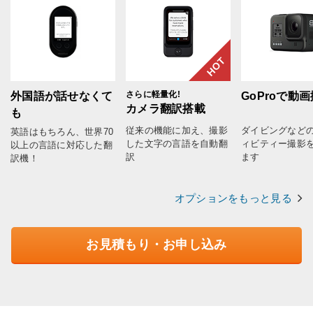
HOT
さらに軽量化!
外国語が話せなくて
GoProで動
カメラ翻訳搭載
も
従来の機能に加え、撮影
ダイビングなど
英語はもちろん、世界70
した文字の言語を自動翻
ィビティー撮影
以上の言語に対応した翻
訳
ます
訳機！
オプションをもっと見る
お見積もり・お申し込み