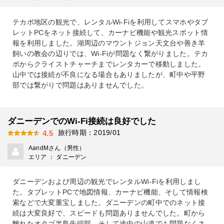
テカポ地区の観光で、レンタルWi-Fiを利用してスマホやタブ
レットPCをネット接続して、カーナビ機能や観光スポット情
報を利用しました。湖周辺のマウントジョン天文台や善き羊
飼いの教会の辺りでは、Wi-Fiが問題なく繋がりました。テカ
ポからクライストチャーチまでレンタカーで移動しました。
山中では接続が不良になる場合もありましたが、町中や平野
部では繋がりで問題はありませんでした。
ダニーデンでのWi-Fi接続は良好でした
旅行時期：2019/01
4.5
AandMさん（男性）
エリア ： ダニーデン
ダニーデンおよび周辺の観光でレンタルWi-Fiを利用しまし
た。タブレットPCで地図情報、カーナビ機能、そして情報検
索などで大変重宝しました。ダニーデンの町中でのネット接
続は大変良好で、スピードも問題ありませんでした。町から
離れたオタゴ半島先端部、そして途中の山道でも問題なくネ