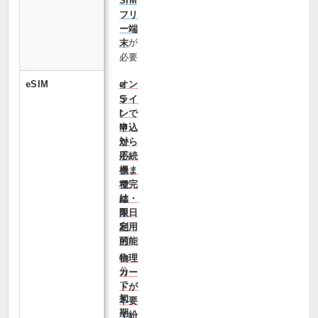
SIM
フリ
ー端
が
末
必要
eSIM
オン
e
ライ
S
ンで
I
申込
M
から
対
手続
応
きま
機
で完
種
結・
は
即日
限
利用
定
可能
的
自
物理
分
カー
で
ドが
初
不要
期
で紛