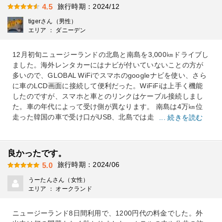
旅行時期：2024/12
4.5
tigerさん（男性）
エリア ： ダニーデン
12月初旬ニュージーランドの北島と南島を3,000㎞ドライブし
ました。海外レンタカーにはナビが付いていないことの方が
多いので、GLOBAL WiFiでスマホのgoogleナビを使い、さら
に車のLCD画面に接続して便利だった。WiFiFiは上手く機能
したのですが、スマホと車とのリンクはケーブル接続しまし
た。車の年代によって受け側が異なります。 南島は4万㎞位
走った韓国の車で受け口がUSB、北島では走
... 続きを読む
良かったです。
旅行時期：2024/06
5.0
うーたんさん（女性）
エリア ： オークランド
ニュージーランド8日間利用で、1200円代の料金でした。外