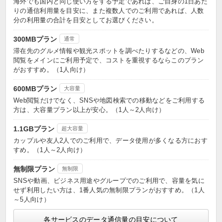
海外でも国内と同じ使い方をする予定であれば、ご自身の1日あた
りの通信利用量を目安に、また複数人でのご利用であれば、人数
分の利用量の合計を目安としてお選びください。
300MBプラン
通常
滞在先のグルメ情報や観光スポットを調べたりするなどの、Web
閲覧をメインにご利用予定で、コストを重視するならこのプラン
がおすすめ。（1人向け）
600MBプラン
大容量
Web閲覧だけでなく、SNSや地図検索での移動などをご利用する
方は、大容量プラン以上が安心。（1人～2人向け）
1.1GBプラン
超大容量
カップルや友人2人でのご利用で、データ使用が多くなる方におす
すめ。（1人～2人向け）
無制限プラン
無制限
SNSや動画、ビジネス用途やグループでのご利用で、容量を気に
せず利用したい方は、1番人気の無制限プランがおすすめ。（1人
～5人向け）
各サービスのデータ通信量の目安について