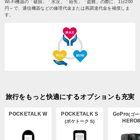
Wi-Fi機器の「破損」「水没」「紛失」「盗難」の際に、1日200
円～で、通信機器などの修理代金または再調達代金を補償しま
す。
旅行をもっと快適にするオプションも充実
POCKETALK W
POCKETALK S
GoPro
(ゴー
HERO
(ポケトーク S)