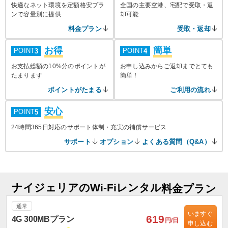
快適なネット環境を定額格安プラ
全国の主要空港、宅配で受取・返
ンで容量別に提供
却可能
料金プラン
受取・返却
お得
簡単
POINT
POINT
3
4
お支払総額の10%分のポイントが
お申し込みからご返却までとても
たまります
簡単！
ポイントがたまる
ご利用の流れ
安心
POINT
5
24時間365日対応のサポート体制・充実の補償サービス
サポート
オプション
よくある質問（Q&A）
ナイジェリアのWi-Fiレンタル
料金プラン
通常
いますぐ
619
4G 300MBプラン
円/日
申し込む