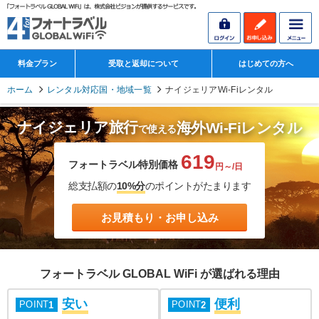
料金プラン
受取と返却について
はじめての方へ
ホーム
レンタル対応国・地域一覧
ナイジェリアWi-Fiレンタル
ナイジェリア旅行
海外Wi-Fiレンタル
で使える
619
フォートラベル特別価格
円～/日
総支払額の
10%分
のポイントがたまります
お見積もり・お申し込み
フォートラベル GLOBAL WiFi が選ばれる理由
安い
便利
POINT
POINT
1
2