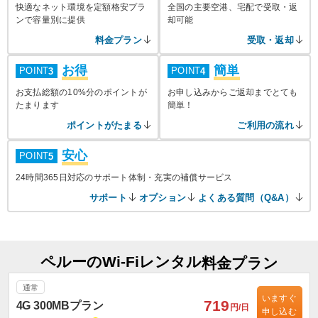
快適なネット環境を定額格安プラ
全国の主要空港、宅配で受取・返
ンで容量別に提供
却可能
料金プラン
受取・返却
お得
簡単
POINT
POINT
3
4
お支払総額の10%分のポイントが
お申し込みからご返却までとても
たまります
簡単！
ポイントがたまる
ご利用の流れ
安心
POINT
5
24時間365日対応のサポート体制・充実の補償サービス
サポート
オプション
よくある質問（Q&A）
ペルーのWi-Fiレンタル
料金プラン
通常
いますぐ
719
4G 300MBプラン
円/日
申し込む