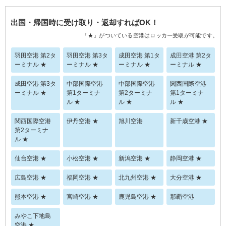
出国・帰国時に受け取り・返却すればOK！
「★」がついている空港はロッカー受取が可能です。
羽田空港 第2タ
羽田空港 第3タ
成田空港 第1タ
成田空港 第2タ
ーミナル ★
ーミナル ★
ーミナル ★
ーミナル ★
成田空港 第3タ
中部国際空港
中部国際空港
関西国際空港
ーミナル ★
第1ターミナ
第2ターミナ
第1ターミナ
ル ★
ル ★
ル ★
関西国際空港
伊丹空港 ★
旭川空港
新千歳空港 ★
第2ターミナ
ル ★
仙台空港 ★
小松空港 ★
新潟空港 ★
静岡空港 ★
広島空港 ★
福岡空港 ★
北九州空港 ★
大分空港 ★
熊本空港 ★
宮崎空港 ★
鹿児島空港 ★
那覇空港
みやこ下地島
空港 ★