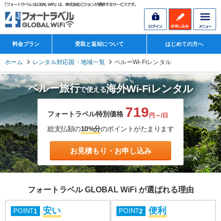
料金プラン
受取と返却について
はじめての方へ
ホーム
レンタル対応国・地域一覧
ペルーWi-Fiレンタル
ペルー旅行
海外Wi-Fiレンタル
で使える
719
フォートラベル特別価格
円～/日
総支払額の
10%分
のポイントがたまります
お見積もり・お申し込み
フォートラベル GLOBAL WiFi が選ばれる理由
安い
便利
POINT
POINT
1
2