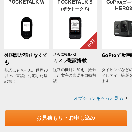
POCKETALK W
POCKETALK S
GoPro
(ゴー
HERO
(ポケトーク S)
HOT
さらに軽量化!
外国語が話せなくて
GoProで動
カメラ翻訳搭載
も
従来の機能に加え、撮影
ダイビングなど
英語はもちろん、世界70
した文字の言語を自動翻
ィビティー撮影
以上の言語に対応した翻
訳
ます
訳機！
オプションをもっと見る
お見積もり・お申し込み