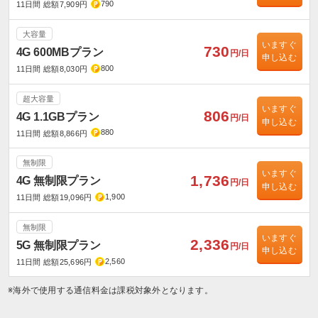
790
11日間 総額7,909円
大容量
いますぐ
730
4G 600MBプラン
円/日
申し込む
800
11日間 総額8,030円
超大容量
いますぐ
806
4G 1.1GBプラン
円/日
申し込む
880
11日間 総額8,866円
無制限
いますぐ
1,736
4G 無制限プラン
円/日
申し込む
1,900
11日間 総額19,096円
無制限
いますぐ
2,336
5G 無制限プラン
円/日
申し込む
2,560
11日間 総額25,696円
※海外で使用する通信料金は課税対象外となります。