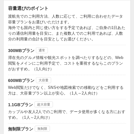
容量選びのポイント
渡航先でのご利用方法、人数に応じて、ご利用に合わせたデータ
容量プランをお選びいただけます。
海外でも国内と同じ使い方をする予定であれば、ご自身の1日あた
りの通信利用量を目安に、また複数人でのご利用であれば、人数
分の利用量の合計を目安としてお選びください。
300MBプラン
通常
滞在先のグルメ情報や観光スポットを調べたりするなどの、Web
閲覧をメインにご利用予定で、コストを重視するならこのプラン
がおすすめ。（1人向け）
600MBプラン
大容量
Web閲覧だけでなく、SNSや地図検索での移動などをご利用する
方は、大容量プラン以上が安心。（1人～2人向け）
1.1GBプラン
超大容量
カップルや友人2人でのご利用で、データ使用が多くなる方におす
すめ。（1人～2人向け）
無制限プラン
無制限