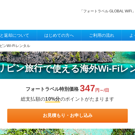
「フォートラベル GLOBAL W
と返却について
はじめての方へ
ご利用の流れ
よ
ピンWi-Fiレンタル
リピン旅行
で使える
海外Wi-Fi
347
フォートラベル特別価格
円～/日
総支払額の
10%分
のポイントがたまります
お見積もり・お申し込み