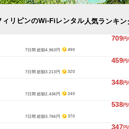
フィリピンのWi-Fiレンタル
人気ランキン
709
円
490
7日間 総額4,963円
459
円
320
7日間 総額3,213円
348
円
240
7日間 総額2,436円
538
円
370
7日間 総額3,766円
347
円