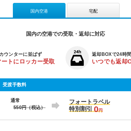
国内空港
宅配
国内の空港での受取・返却に対応
カウンターに並ばず
返却BOXで24時
マートにロッカー受取
いつでも返却
受渡手数料
通常
フォートラベル
0
550円（税込）
特別割引
円