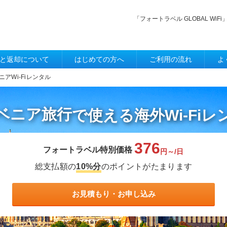
「フォートラベル GLOBAL W
と返却について
はじめての方へ
ご利用の流れ
よ
ニアWi-Fiレンタル
ベニア旅行
で使える
海外Wi-Fi
376
フォートラベル特別価格
円～/日
総支払額の
10%分
のポイントがたまります
お見積もり・お申し込み