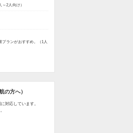
人～2人向け）
限プランがおすすめ。（1人
航の方へ）
国に対応しています。
す。