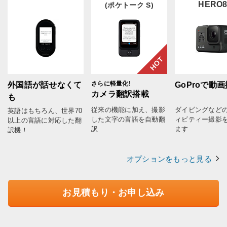
HERO
(ポケトーク S)
HOT
さらに軽量化!
外国語が話せなくて
GoProで動
カメラ翻訳搭載
も
従来の機能に加え、撮影
ダイビングなど
英語はもちろん、世界70
した文字の言語を自動翻
ィビティー撮影
以上の言語に対応した翻
訳
ます
訳機！
オプションをもっと見る
お見積もり・お申し込み