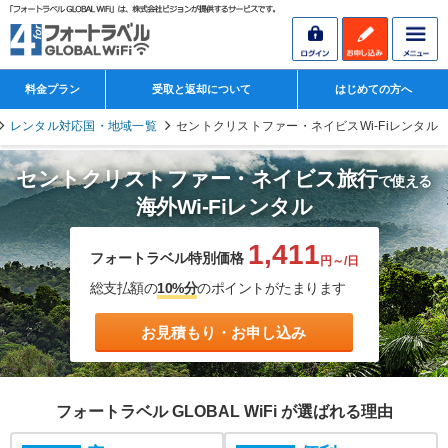
料金プラン
受取と返却について
はじめての方へ
レンタル対応国・地域一覧
セントクリストファー・ネイビスWi-Fiレンタル
セントクリストファー・ネイビス旅行
で使える
海外Wi-Fiレンタル
1,411
フォートラベル特別価格
円～/日
総支払額の
10%分
のポイントがたまります
お見積もり・お申し込み
フォートラベル GLOBAL WiFi が選ばれる理由