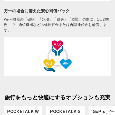
万一の場合に備えた安心補償パック
Wi-Fi機器の「破損」「水没」「紛失」「盗難」の際に、1日200
円～で、通信機器などの修理代金または再調達代金を補償しま
す。
旅行をもっと快適にするオプションも充実
POCKETALK W
POCKETALK S
GoPro
(ゴー