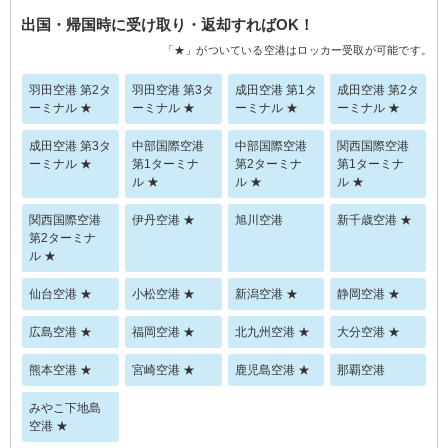
出国・帰国時に受け取り・返却すればOK！
「★」がついている空港はロッカー受取が可能です。
羽田空港 第2タ
羽田空港 第3タ
成田空港 第1タ
成田空港 第2タ
ーミナル ★
ーミナル ★
ーミナル ★
ーミナル ★
成田空港 第3タ
中部国際空港
中部国際空港
関西国際空港
ーミナル ★
第1ターミナ
第2ターミナ
第1ターミナ
ル ★
ル ★
ル ★
関西国際空港
伊丹空港 ★
旭川空港
新千歳空港 ★
第2ターミナ
ル ★
仙台空港 ★
小松空港 ★
新潟空港 ★
静岡空港 ★
広島空港 ★
福岡空港 ★
北九州空港 ★
大分空港 ★
熊本空港 ★
宮崎空港 ★
鹿児島空港 ★
那覇空港
みやこ下地島
空港 ★