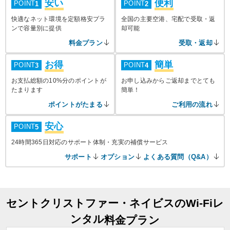
安い
便利
POINT
POINT
1
2
快適なネット環境を定額格安プラ
全国の主要空港、宅配で受取・返
ンで容量別に提供
却可能
料金プラン
受取・返却
お得
簡単
POINT
POINT
3
4
お支払総額の10%分のポイントが
お申し込みからご返却までとても
たまります
簡単！
ポイントがたまる
ご利用の流れ
安心
POINT
5
24時間365日対応のサポート体制・充実の補償サービス
サポート
オプション
よくある質問（Q&A）
セントクリストファー・ネイビスのWi-Fiレ
ンタル
料金プラン