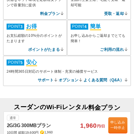
ンで容量別に提供
却可能
料金プラン
受取・返却
お得
簡単
POINT
POINT
3
4
お支払総額の10%分のポイントが
お申し込みからご返却までとても
たまります
簡単！
ポイントがたまる
ご利用の流れ
安心
POINT
5
24時間365日対応のサポート体制・充実の補償サービス
サポート
オプション
よくある質問（Q&A）
スーダンのWi-Fiレンタル
料金プラン
通常
申し込み
1,960
2G/3G 300MBプラン
円/日
一時停止
1,960
10日間 総額19,600円