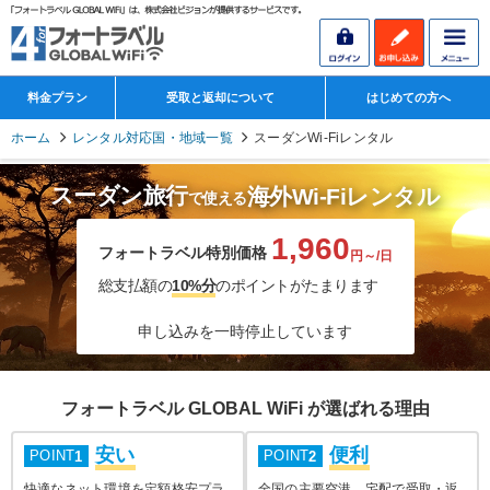
料金プラン
受取と返却について
はじめての方へ
ホーム
レンタル対応国・地域一覧
スーダンWi-Fiレンタル
スーダン旅行
海外Wi-Fiレンタル
で使える
1,960
フォートラベル特別価格
円～/日
総支払額の
10%分
のポイントがたまります
申し込みを一時停止しています
フォートラベル GLOBAL WiFi が選ばれる理由
安い
便利
POINT
POINT
1
2
快適なネット環境を定額格安プラ
全国の主要空港、宅配で受取・返