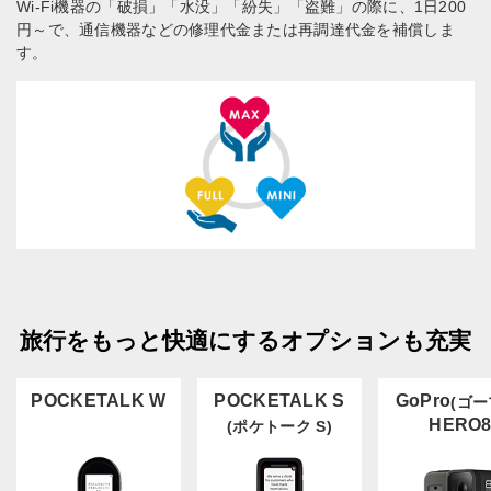
Wi-Fi機器の「破損」「水没」「紛失」「盗難」の際に、1日200
円～で、通信機器などの修理代金または再調達代金を補償しま
す。
旅行をもっと快適にするオプションも充実
POCKETALK W
POCKETALK S
GoPro
(ゴー
HERO
(ポケトーク S)