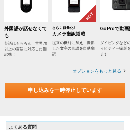
HOT
さらに軽量化!
外国語が話せなくて
GoProで動
カメラ翻訳搭載
も
従来の機能に加え、撮影
ダイビングなど
英語はもちろん、世界70
した文字の言語を自動翻
ィビティー撮影
以上の言語に対応した翻
訳
ます
訳機！
オプションをもっと見る
申し込みを一時停止しています
よくある質問