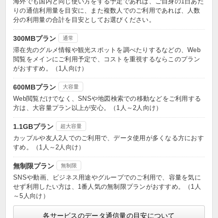
海外でも国内と同じ使い方をする予定であれば、ご自身の1日あた
りの通信利用量を目安に、また複数人でのご利用であれば、人数
分の利用量の合計を目安としてお選びください。
300MBプラン
通常
滞在先のグルメ情報や観光スポットを調べたりするなどの、Web
閲覧をメインにご利用予定で、コストを重視するならこのプラン
がおすすめ。（1人向け）
600MBプラン
大容量
Web閲覧だけでなく、SNSや地図検索での移動などをご利用する
方は、大容量プラン以上が安心。（1人～2人向け）
1.1GBプラン
超大容量
カップルや友人2人でのご利用で、データ使用が多くなる方におす
すめ。（1人～2人向け）
無制限プラン
無制限
SNSや動画、ビジネス用途やグループでのご利用で、容量を気に
せず利用したい方は、1番人気の無制限プランがおすすめ。（1人
～5人向け）
各サービスのデータ通信量の目安について