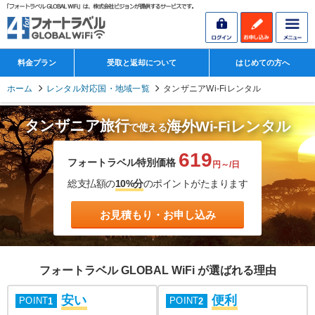
料金プラン
受取と返却について
はじめての方へ
ホーム
レンタル対応国・地域一覧
タンザニアWi-Fiレンタル
タンザニア旅行
海外Wi-Fiレンタル
で使える
619
フォートラベル特別価格
円～/日
総支払額の
10%分
のポイントがたまります
お見積もり・お申し込み
フォートラベル GLOBAL WiFi が選ばれる理由
安い
便利
POINT
POINT
1
2