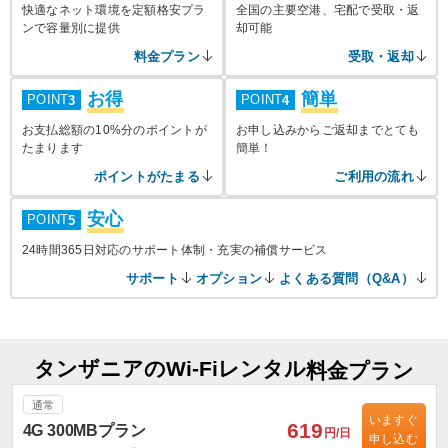
快適なネット環境を定額格安プラ
全国の主要空港、宅配で受取・返
ンで容量別に提供
却可能
料金プラン
受取・返却
お得
簡単
POINT
POINT
3
4
お支払総額の10%分のポイントが
お申し込みからご返却までとても
たまります
簡単！
ポイントがたまる
ご利用の流れ
安心
POINT
5
24時間365日対応のサポート体制・充実の補償サービス
サポート
オプション
よくある質問（Q&A）
タンザニアのWi-Fiレンタル
料金プラン
通常
いますぐ
619
4G 300MBプラン
円/日
申し込む