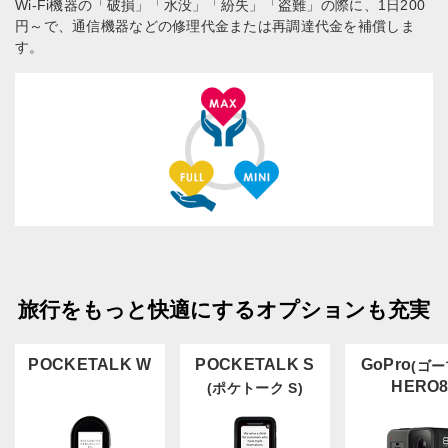
Wi-Fi機器の「破損」「水没」「紛失」「盗難」の際に、1日200
円～で、通信機器などの修理代金または再調達代金を補償しま
す。
旅行をもっと快適にするオプションも充実
POCKETALK W
POCKETALK S
GoPro
(ゴー
HERO
(ポケトーク S)