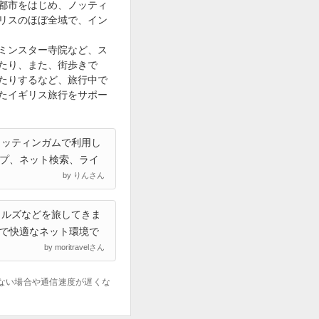
都市をはじめ、ノッティ
リスのほぼ全域で、イン
ミンスター寺院など、ス
たり、また、街歩きで
たりするなど、旅行中で
たイギリス旅行をサポー
ノッティンガムで利用し
プ、ネット検索、ライ
by りんさん
ォルズなどを旅してきま
で快適なネット環境で
by moritravelさん
ない場合や通信速度が遅くな