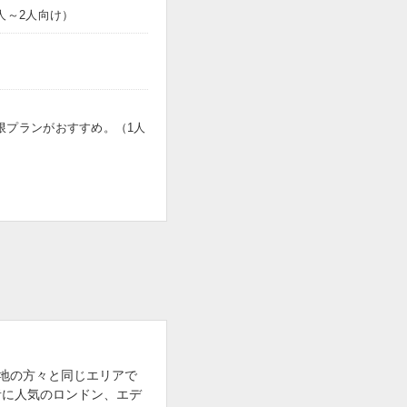
人～2人向け）
限プランがおすすめ。（1人
地の方々と同じエリアで
行者に人気のロンドン、エデ