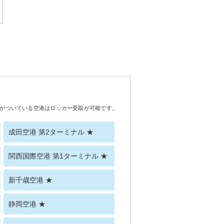
がついている空港はロッカー受取が可能です。
成田空港 第2ターミナル ★
関西国際空港 第1ターミナル ★
新千歳空港 ★
静岡空港 ★