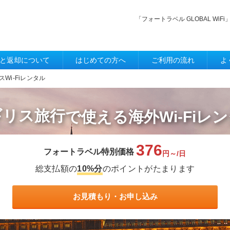
「フォートラベル GLOBAL W
と返却について
はじめての方へ
ご利用の流れ
よ
スWi-Fiレンタル
ギリス旅行
で使える
海外Wi-Fiレ
376
フォートラベル特別価格
円～/日
総支払額の
10%分
のポイントがたまります
お見積もり・お申し込み