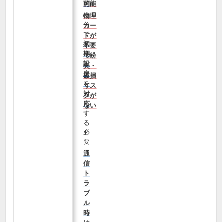
可能
的
自
物理
分
カー
で
ドが
初
不要
期
で紛
設
失・
定
破損
を
リス
対
クが
応
ない
す
る
必
要
通
信
ト
ラ
ブ
ル
時