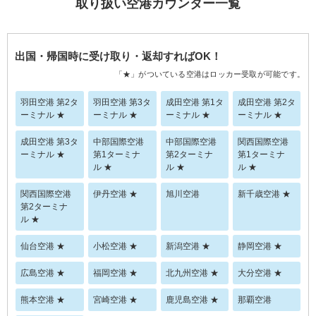
取り扱い空港カウンター一覧
出国・帰国時に受け取り・返却すればOK！
「★」がついている空港はロッカー受取が可能です。
羽田空港 第2タ
羽田空港 第3タ
成田空港 第1タ
成田空港 第2タ
ーミナル ★
ーミナル ★
ーミナル ★
ーミナル ★
成田空港 第3タ
中部国際空港
中部国際空港
関西国際空港
ーミナル ★
第1ターミナ
第2ターミナ
第1ターミナ
ル ★
ル ★
ル ★
関西国際空港
伊丹空港 ★
旭川空港
新千歳空港 ★
第2ターミナ
ル ★
仙台空港 ★
小松空港 ★
新潟空港 ★
静岡空港 ★
広島空港 ★
福岡空港 ★
北九州空港 ★
大分空港 ★
熊本空港 ★
宮崎空港 ★
鹿児島空港 ★
那覇空港