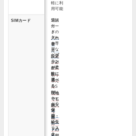
軽に利
用可能
通話
SIM
SIMカード
付
カー
き・
ドの
デー
入れ
タ専
替
用な
え・
ど
プ
設定
ラン
が必
が柔
要
軟に
取り
選べ
替え
る
たS
IM
現地
カー
でも
ドの
購入
保
可
管・
能・
紛失
カー
リス
ドの
ク
返却