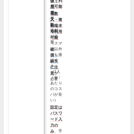
価で利
び・
用可能
充
電・
複数
受
人・複
取・
数端末
返却
で利用
が必
可能
要
（スマ
ホ以外
破
でも接
損・
続で
紛失
き、
に注
（1人
が
意
〔台〕
必要
あたり
のコス
パが良
い）
設定は
パスワ
ード入
力の
、手
み