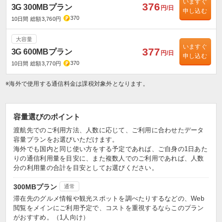
いますぐ
376
3G 300MBプラン
円/日
申し込む
370
10日間 総額3,760円
大容量
いますぐ
377
3G 600MBプラン
円/日
申し込む
370
10日間 総額3,770円
※海外で使用する通信料金は課税対象外となります。
容量選びのポイント
渡航先でのご利用方法、人数に応じて、ご利用に合わせたデータ
容量プランをお選びいただけます。
海外でも国内と同じ使い方をする予定であれば、ご自身の1日あた
りの通信利用量を目安に、また複数人でのご利用であれば、人数
分の利用量の合計を目安としてお選びください。
300MBプラン
通常
滞在先のグルメ情報や観光スポットを調べたりするなどの、Web
閲覧をメインにご利用予定で、コストを重視するならこのプラン
がおすすめ。（1人向け）