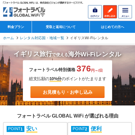
料金プラン
受取と返却について
はじめての方へ
ホーム
レンタル対応国・地域一覧
イギリスWi-Fiレンタル
イギリス旅行
海外Wi-Fiレンタル
で使える
376
フォートラベル特別価格
円～/日
総支払額の
10%分
のポイントがたまります
お見積もり・お申し込み
フォートラベル GLOBAL WiFi が選ばれる理由
安い
便利
POINT
POINT
1
2