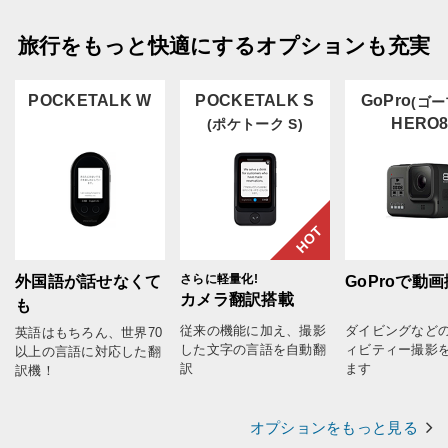
旅行をもっと快適にするオプションも充実
POCKETALK W
POCKETALK S
GoPro
(ゴー
HERO
(ポケトーク S)
HOT
さらに軽量化!
外国語が話せなくて
GoProで動
カメラ翻訳搭載
も
従来の機能に加え、撮影
ダイビングなど
英語はもちろん、世界70
した文字の言語を自動翻
ィビティー撮影
以上の言語に対応した翻
訳
ます
訳機！
オプションをもっと見る