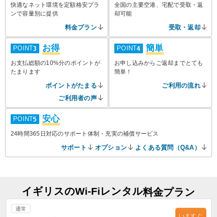
快適なネット環境を定額格安プラ
全国の主要空港、宅配で受取・返
ンで容量別に提供
却可能
料金プラン
受取・返却
お得
簡単
POINT
POINT
3
4
お支払総額の10%分のポイントが
お申し込みからご返却までとても
たまります
簡単！
ポイントがたまる
ご利用の流れ
ご利用者の声
安心
POINT
5
24時間365日対応のサポート体制・充実の補償サービス
サポート
オプション
よくある質問（Q&A）
イギリスのWi-Fiレンタル
料金プラン
通常
いますぐ