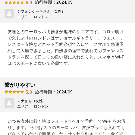
旅行時期：2024/09
5.0
シフォンケーキさん（女性）
エリア ： ロンドン
友達とのヨーロッパ街歩きが趣味のシニアです。コロナ明け
で久しぶりのロンドンはナショナルギャラリー、ウエストミ
ンスター寺院などネット予約必須で入口で、スマホで急遽予
約して入場できました。街歩きの途中で疲れてカフェやレス
トランを探して口コミの良い店に入れたりと、スマホとWi-Fi
はパスポートに次いで必需です。
繋がりやすい
旅行時期：2024/09
5.0
マナさん（女性）
エリア ： ロンドン
いつも海外に行く時はフォートラベルで予約してWi-Fiをお借
りします。 今回は久々のヨーロッパ、変換プラグも入れてく
ださっていたので簡単でした。サクサク動きますし、全く問