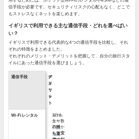
用するためには、ポケット型Wi-FiのレンタルやeSIMなどの通
信手段が必要です。セキュリティリスクの心配もなく、どこで
もストレスなくネットを楽しめます。
イギリスで利用できる主な通信手段・どれを選べばい
い？
イギリスで利用できる代表的な4つの通信手段を比較し、それ
ぞれの特徴をまとめました。
それぞれのメリット・デメリットを把握して、自分の旅行スタ
イルにあった通信手段を選びましょう。
通信手段
メ
デ
リ
メ
ッ
リ
ト
ッ
ト
1日あ
ルー
Wi‑Fiレンタル
たり数
ター
百円か
の
持
らと
安
ち運