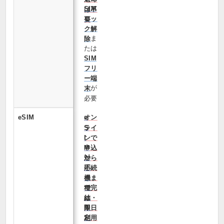
SIM
は不
ロッ
要
ク解
ま
除
たは
SIM
フリ
ー端
が
末
必要
eSIM
オン
e
ライ
S
ンで
I
申込
M
から
対
手続
応
きま
機
で完
種
結・
は
即日
限
利用
定