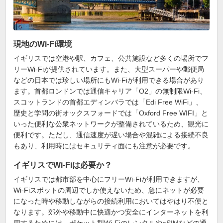
現地のWi-Fi環境
イギリスでは空港や駅、カフェ、公共施設など多くの場所でフ
リーWi-Fiが提供されています。また、大型スーパーや郵便局
などの日本では珍しい場所にもWi-Fiが利用できる場合があり
ます。首都ロンドンでは通信キャリア「O2」の無制限Wi-Fi、
スコットランドの首都エディンバラでは「Edi Free WiFi」、
歴史と学問の街オックスフォードでは「Oxford Free WIFI」と
いった便利な公衆ネットワークが整備されているため、観光に
便利です。ただし、通信速度が遅い場合や混雑による接続不良
もあり、利用時にはセキュリティ面にも注意が必要です。
イギリスでWi-Fiは必要か？
イギリスでは都市部を中心にフリーWi-Fiが利用できますが、
Wi-Fiスポットの周辺でしか使えないため、急にネットが必要
になった時や移動しながらの接続利用においてはやはり不便と
なります。郊外や移動中に快適かつ安全にインターネットを利