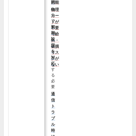
可能
的
自
物理
分
カー
で
ドが
初
不要
期
で紛
設
失・
定
破損
を
リス
対
クが
応
ない
す
る
必
要
通
信
ト
ラ
ブ
ル
時