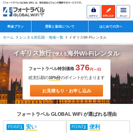
料金プラン
受取と返却について
はじめての方へ
ホーム
レンタル対応国・地域一覧
イギリスWi-Fiレンタル
イギリス旅行
海外Wi-Fiレンタル
で使える
376
フォートラベル特別価格
円～/日
総支払額の
10%分
のポイントがたまります
お見積もり・お申し込み
フォートラベル GLOBAL WiFi が選ばれる理由
安い
便利
POINT
POINT
1
2