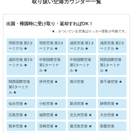
取り扱い空港カウンター一覧
出国・帰国時に受け取り・返却すればOK！
「★」がついている空港はロッカー受取が可能です。
羽田空港 第2タ
羽田空港 第3タ
成田空港 第1タ
成田空港 第2タ
ーミナル ★
ーミナル ★
ーミナル ★
ーミナル ★
成田空港 第3タ
中部国際空港
中部国際空港
関西国際空港
ーミナル ★
第1ターミナ
第2ターミナ
第1ターミナ
ル ★
ル ★
ル ★
関西国際空港
伊丹空港 ★
旭川空港
新千歳空港 ★
第2ターミナ
ル ★
仙台空港 ★
小松空港 ★
新潟空港 ★
静岡空港 ★
広島空港 ★
福岡空港 ★
北九州空港 ★
大分空港 ★
熊本空港 ★
宮崎空港 ★
鹿児島空港 ★
那覇空港