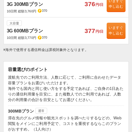
いますぐ
376
3G 300MBプラン
円/日
申し込む
370
10日間 総額3,760円
大容量
いますぐ
377
3G 600MBプラン
円/日
申し込む
370
10日間 総額3,770円
※海外で使用する通信料金は課税対象外となります。
容量選びのポイント
渡航先でのご利用方法、人数に応じて、ご利用に合わせたデータ
容量プランをお選びいただけます。
海外でも国内と同じ使い方をする予定であれば、ご自身の1日あた
りの通信利用量を目安に、また複数人でのご利用であれば、人数
分の利用量の合計を目安としてお選びください。
300MBプラン
通常
滞在先のグルメ情報や観光スポットを調べたりするなどの、Web
閲覧をメインにご利用予定で、コストを重視するならこのプラン
がおすすめ。（1人向け）