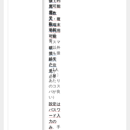
価で利
び・
用可能
充
電・
複数
受
人・複
取・
数端末
返却
で利用
が必
可能
要
（スマ
ホ以外
破
でも接
損・
続で
紛失
き、
に注
（1人
が
意
〔台〕
必要
あたり
のコス
パが良
い）
設定は
パスワ
ード入
力の
、手
み