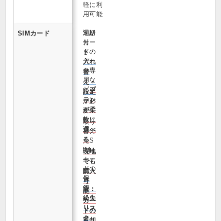
軽に利
用可能
通話
SIM
SIMカード
付
カー
き・
ドの
デー
入れ
タ専
替
用な
え・
ど
プ
設定
ラン
が必
が柔
要
軟に
取り
選べ
替え
る
たS
IM
現地
カー
でも
ドの
購入
保
可
管・
能・
紛失
カー
リス
ドの
ク
返却