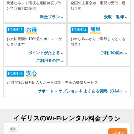
快適なネット環境を定額格安プラ
全国の主要空港、宅配で受取・返
ンで容量別に提供
却可能
料金プラン
受取・返却
お得
簡単
POINT
POINT
3
4
お支払総額の10%分のポイントが
お申し込みからご返却までとても
たまります
簡単！
ポイントがたまる
ご利用の流れ
ご利用者の声
安心
POINT
5
24時間365日対応のサポート体制・充実の補償サービス
サポート
オプション
よくある質問（Q&A）
イギリスのWi-Fiレンタル
料金プラン
通常
いますぐ