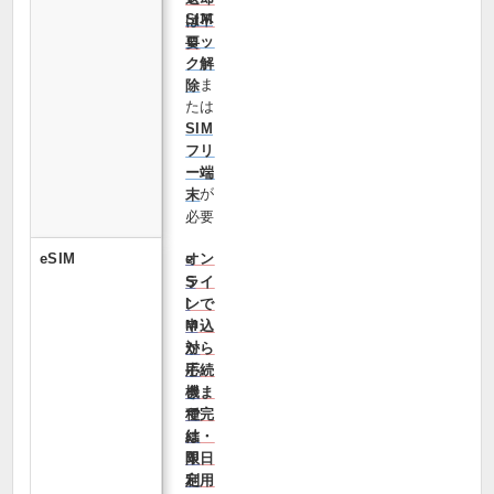
SIM
は不
ロッ
要
ク解
ま
除
たは
SIM
フリ
ー端
が
末
必要
eSIM
オン
e
ライ
S
ンで
I
申込
M
から
対
手続
応
きま
機
で完
種
結・
は
即日
限
利用
定