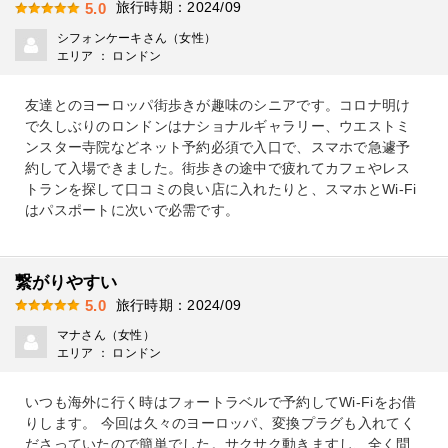
旅行時期：2024/09
5.0
シフォンケーキさん（女性）
エリア ： ロンドン
友達とのヨーロッパ街歩きが趣味のシニアです。コロナ明け
で久しぶりのロンドンはナショナルギャラリー、ウエストミ
ンスター寺院などネット予約必須で入口で、スマホで急遽予
約して入場できました。街歩きの途中で疲れてカフェやレス
トランを探して口コミの良い店に入れたりと、スマホとWi-Fi
はパスポートに次いで必需です。
繋がりやすい
旅行時期：2024/09
5.0
マナさん（女性）
エリア ： ロンドン
いつも海外に行く時はフォートラベルで予約してWi-Fiをお借
りします。 今回は久々のヨーロッパ、変換プラグも入れてく
ださっていたので簡単でした。サクサク動きますし、全く問