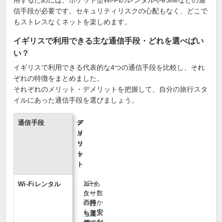
用するためには、ポケット型Wi-FiのレンタルやeSIMなどの通
信手段が必要です。セキュリティリスクの心配もなく、どこで
もストレスなくネットを楽しめます。
イギリスで利用できる主な通信手段・どれを選べばい
い？
イギリスで利用できる代表的な4つの通信手段を比較し、それ
ぞれの特徴をまとめました。
それぞれのメリット・デメリットを把握して、自分の旅行スタ
イルにあった通信手段を選びましょう。
通信手段
メ
デ
リ
メ
ッ
リ
ト
ッ
ト
1日あ
ルー
Wi‑Fiレンタル
たり数
ター
百円か
の
持
らと
安
ち運