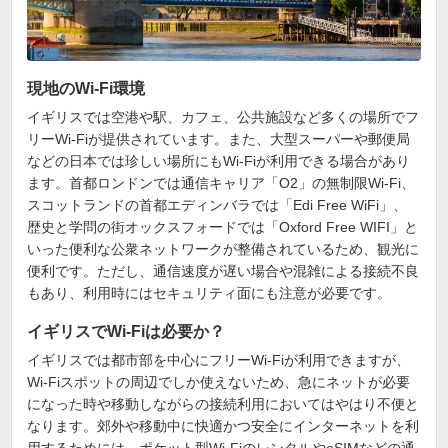
現地のWi-Fi環境
イギリスでは空港や駅、カフェ、公共施設など多くの場所でフ
リーWi-Fiが提供されています。また、大型スーパーや郵便局
などの日本では珍しい場所にもWi-Fiが利用できる場合があり
ます。首都ロンドンでは通信キャリア「O2」の無制限Wi-Fi、
スコットランドの首都エディンバラでは「Edi Free WiFi」、
歴史と学問の街オックスフォードでは「Oxford Free WIFI」と
いった便利な公衆ネットワークが整備されているため、観光に
便利です。ただし、通信速度が遅い場合や混雑による接続不良
もあり、利用時にはセキュリティ面にも注意が必要です。
イギリスでWi-Fiは必要か？
イギリスでは都市部を中心にフリーWi-Fiが利用できますが、
Wi-Fiスポットの周辺でしか使えないため、急にネットが必要
になった時や移動しながらの接続利用においてはやはり不便と
なります。郊外や移動中に快適かつ安全にインターネットを利