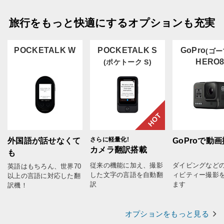
旅行をもっと快適にするオプションも充実
POCKETALK W
POCKETALK S
GoPro
(ゴー
HERO
(ポケトーク S)
HOT
さらに軽量化!
外国語が話せなくて
GoProで動
カメラ翻訳搭載
も
従来の機能に加え、撮影
ダイビングなど
英語はもちろん、世界70
した文字の言語を自動翻
ィビティー撮影
以上の言語に対応した翻
訳
ます
訳機！
オプションをもっと見る