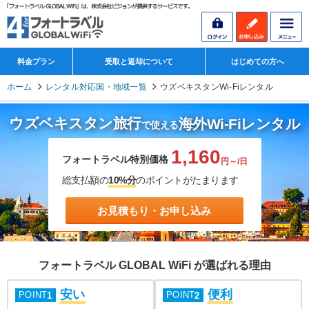
料金プラン
受取と返却について
はじめての方へ
ホーム
レンタル対応国・地域一覧
ウズベキスタンWi-Fiレンタル
ウズベキスタン旅行
海外Wi-Fiレンタル
で使える
1,160
フォートラベル特別価格
円～/日
総支払額の
10%分
のポイントがたまります
お見積もり・お申し込み
フォートラベル GLOBAL WiFi が選ばれる理由
安い
便利
POINT
POINT
1
2