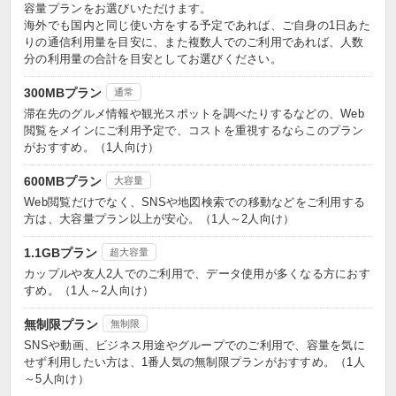
容量プランをお選びいただけます。
海外でも国内と同じ使い方をする予定であれば、ご自身の1日あた
りの通信利用量を目安に、また複数人でのご利用であれば、人数
分の利用量の合計を目安としてお選びください。
300MBプラン
通常
滞在先のグルメ情報や観光スポットを調べたりするなどの、Web
閲覧をメインにご利用予定で、コストを重視するならこのプラン
がおすすめ。（1人向け）
600MBプラン
大容量
Web閲覧だけでなく、SNSや地図検索での移動などをご利用する
方は、大容量プラン以上が安心。（1人～2人向け）
1.1GBプラン
超大容量
カップルや友人2人でのご利用で、データ使用が多くなる方におす
すめ。（1人～2人向け）
無制限プラン
無制限
SNSや動画、ビジネス用途やグループでのご利用で、容量を気に
せず利用したい方は、1番人気の無制限プランがおすすめ。（1人
～5人向け）