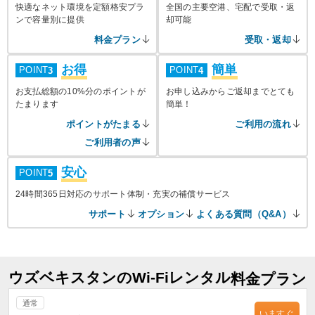
快適なネット環境を定額格安プラ
全国の主要空港、宅配で受取・返
ンで容量別に提供
却可能
料金プラン
受取・返却
お得
簡単
POINT
POINT
3
4
お支払総額の10%分のポイントが
お申し込みからご返却までとても
たまります
簡単！
ポイントがたまる
ご利用の流れ
ご利用者の声
安心
POINT
5
24時間365日対応のサポート体制・充実の補償サービス
サポート
オプション
よくある質問（Q&A）
ウズベキスタンのWi-Fiレンタル
料金プラン
通常
いますぐ