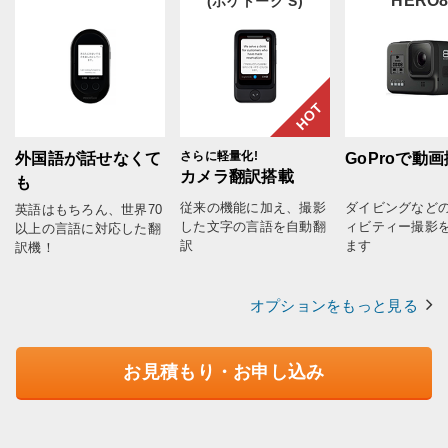
HERO
(ポケトーク S)
HOT
さらに軽量化!
外国語が話せなくて
GoProで動
カメラ翻訳搭載
も
従来の機能に加え、撮影
ダイビングなど
英語はもちろん、世界70
した文字の言語を自動翻
ィビティー撮影
以上の言語に対応した翻
訳
ます
訳機！
オプションをもっと見る
お見積もり・お申し込み