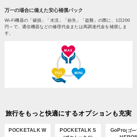
万一の場合に備えた安心補償パック
Wi-Fi機器の「破損」「水没」「紛失」「盗難」の際に、1日200
円～で、通信機器などの修理代金または再調達代金を補償しま
す。
旅行をもっと快適にするオプションも充実
POCKETALK W
POCKETALK S
GoPro
(ゴー