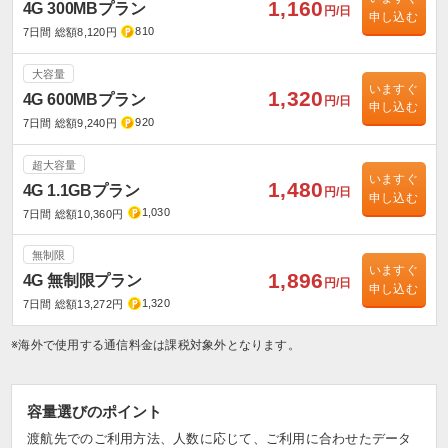
1,160
4G 300MBプラン
円/日
申し込む
810
7日間 総額8,120円
大容量
いますぐ
1,320
4G 600MBプラン
円/日
申し込む
920
7日間 総額9,240円
超大容量
いますぐ
1,480
4G 1.1GBプラン
円/日
申し込む
1,030
7日間 総額10,360円
無制限
いますぐ
1,896
4G 無制限プラン
円/日
申し込む
1,320
7日間 総額13,272円
※海外で使用する通信料金は課税対象外となります。
容量選びのポイント
渡航先でのご利用方法、人数に応じて、ご利用に合わせたデータ