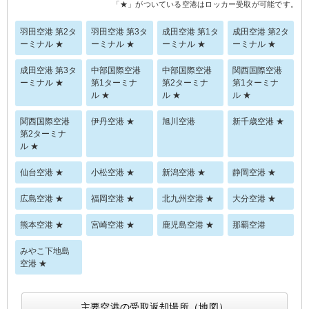
「★」がついている空港はロッカー受取が可能です。
羽田空港 第2タ
羽田空港 第3タ
成田空港 第1タ
成田空港 第2タ
ーミナル ★
ーミナル ★
ーミナル ★
ーミナル ★
成田空港 第3タ
中部国際空港
中部国際空港
関西国際空港
ーミナル ★
第1ターミナ
第2ターミナ
第1ターミナ
ル ★
ル ★
ル ★
関西国際空港
伊丹空港 ★
旭川空港
新千歳空港 ★
第2ターミナ
ル ★
仙台空港 ★
小松空港 ★
新潟空港 ★
静岡空港 ★
広島空港 ★
福岡空港 ★
北九州空港 ★
大分空港 ★
熊本空港 ★
宮崎空港 ★
鹿児島空港 ★
那覇空港
みやこ下地島
空港 ★
主要空港の受取返却場所（地図）