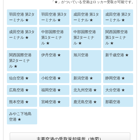
「★」がついている空港はロッカー受取が可能です。
羽田空港 第2タ
羽田空港 第3タ
成田空港 第1タ
成田空港 第2タ
ーミナル ★
ーミナル ★
ーミナル ★
ーミナル ★
成田空港 第3タ
中部国際空港
中部国際空港
関西国際空港
ーミナル ★
第1ターミナ
第2ターミナ
第1ターミナ
ル ★
ル ★
ル ★
関西国際空港
伊丹空港 ★
旭川空港
新千歳空港 ★
第2ターミナ
ル ★
仙台空港 ★
小松空港 ★
新潟空港 ★
静岡空港 ★
広島空港 ★
福岡空港 ★
北九州空港 ★
大分空港 ★
熊本空港 ★
宮崎空港 ★
鹿児島空港 ★
那覇空港
みやこ下地島
空港 ★
主要空港の受取返却場所（地図）