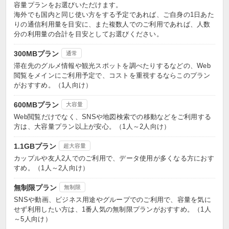
容量プランをお選びいただけます。
海外でも国内と同じ使い方をする予定であれば、ご自身の1日あた
りの通信利用量を目安に、また複数人でのご利用であれば、人数
分の利用量の合計を目安としてお選びください。
300MBプラン
通常
滞在先のグルメ情報や観光スポットを調べたりするなどの、Web
閲覧をメインにご利用予定で、コストを重視するならこのプラン
がおすすめ。（1人向け）
600MBプラン
大容量
Web閲覧だけでなく、SNSや地図検索での移動などをご利用する
方は、大容量プラン以上が安心。（1人～2人向け）
1.1GBプラン
超大容量
カップルや友人2人でのご利用で、データ使用が多くなる方におす
すめ。（1人～2人向け）
無制限プラン
無制限
SNSや動画、ビジネス用途やグループでのご利用で、容量を気に
せず利用したい方は、1番人気の無制限プランがおすすめ。（1人
～5人向け）