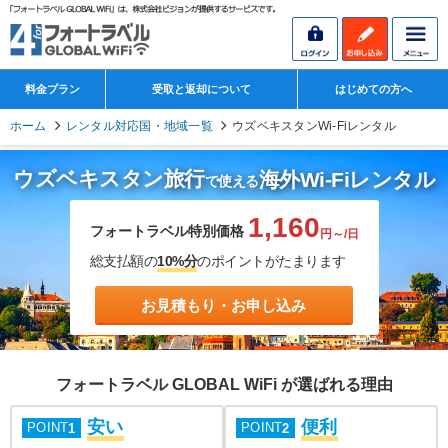
料金プラン
受取と返却について
はじめての方へ
ホーム
レンタル対応国・地域一覧
ウズベキスタンWi-Fiレンタル
ウズベキスタン旅行
海外Wi-Fiレンタル
で使える
1,160
フォートラベル特別価格
円～/日
総支払額の
10%分
のポイントがたまります
お見積もり・お申し込み
フォートラベル GLOBAL WiFi が選ばれる理由
安い
便利
POINT
POINT
1
2