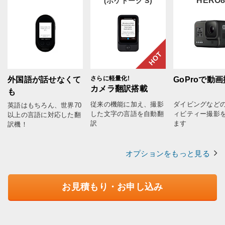
HERO
(ポケトーク S)
HOT
さらに軽量化!
外国語が話せなくて
GoProで動
カメラ翻訳搭載
も
従来の機能に加え、撮影
ダイビングなど
英語はもちろん、世界70
した文字の言語を自動翻
ィビティー撮影
以上の言語に対応した翻
訳
ます
訳機！
オプションをもっと見る
お見積もり・お申し込み