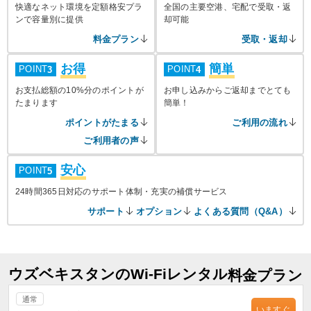
快適なネット環境を定額格安プラ
全国の主要空港、宅配で受取・返
ンで容量別に提供
却可能
料金プラン
受取・返却
お得
簡単
POINT
POINT
3
4
お支払総額の10%分のポイントが
お申し込みからご返却までとても
たまります
簡単！
ポイントがたまる
ご利用の流れ
ご利用者の声
安心
POINT
5
24時間365日対応のサポート体制・充実の補償サービス
サポート
オプション
よくある質問（Q&A）
ウズベキスタンのWi-Fiレンタル
料金プラン
通常
いますぐ