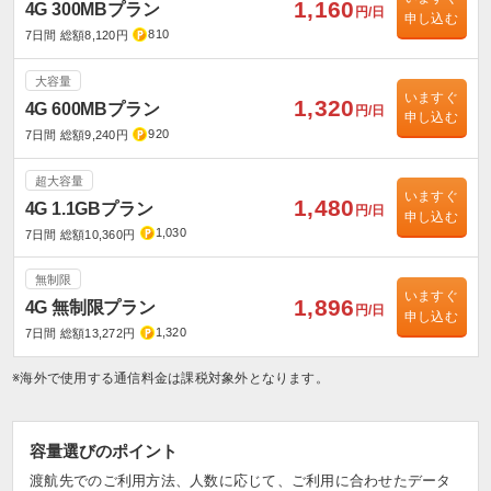
1,160
4G 300MBプラン
円/日
申し込む
810
7日間 総額8,120円
大容量
いますぐ
1,320
4G 600MBプラン
円/日
申し込む
920
7日間 総額9,240円
超大容量
いますぐ
1,480
4G 1.1GBプラン
円/日
申し込む
1,030
7日間 総額10,360円
無制限
いますぐ
1,896
4G 無制限プラン
円/日
申し込む
1,320
7日間 総額13,272円
※海外で使用する通信料金は課税対象外となります。
容量選びのポイント
渡航先でのご利用方法、人数に応じて、ご利用に合わせたデータ