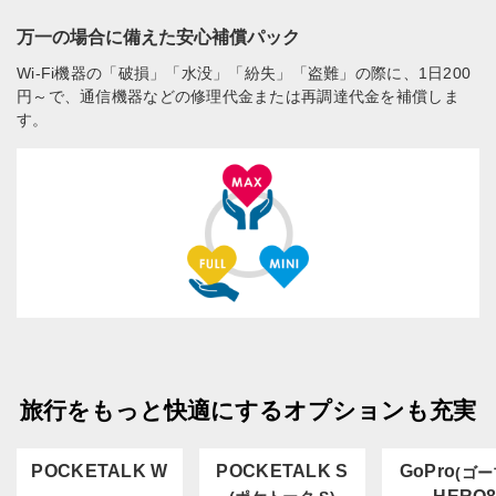
万一の場合に備えた安心補償パック
Wi-Fi機器の「破損」「水没」「紛失」「盗難」の際に、1日200
円～で、通信機器などの修理代金または再調達代金を補償しま
す。
旅行をもっと快適にするオプションも充実
POCKETALK W
POCKETALK S
GoPro
(ゴー