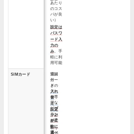
あたり
のコス
パが良
い）
設定は
パスワ
ード入
力の
、手
み
軽に利
用可能
通話
SIM
SIMカード
付
カー
き・
ドの
デー
入れ
タ専
替
用な
え・
ど
プ
設定
ラン
が必
が柔
要
軟に
取り
選べ
替え