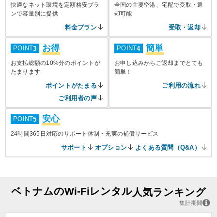
快適なネット環境を定額格安プラ
全国の主要空港、宅配で受取・返
ンで容量別に提供
却可能
料金プラン
受取・返却
お得
簡単
POINT
POINT
3
4
お支払総額の10%分のポイントが
お申し込みからご返却までとても
たまります
簡単！
ポイントがたまる
ご利用の流れ
ご利用者の声
安心
POINT
5
24時間365日対応のサポート体制・充実の補償サービス
サポート
オプション
よくある質問（Q&A）
ベトナムのWi-Fiレンタル
人気ランキング
集計期間