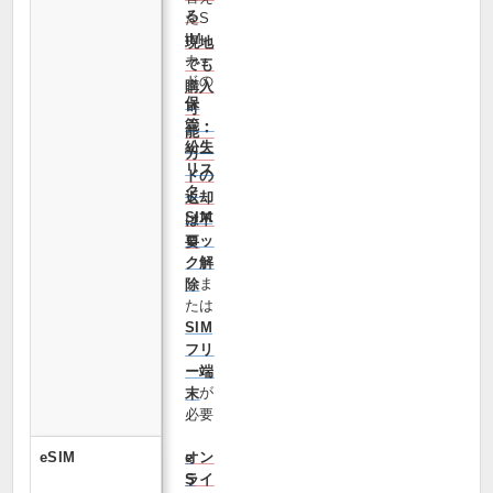
る
たS
IM
現地
カー
でも
ドの
購入
保
可
管・
能・
紛失
カー
リス
ドの
ク
返却
SIM
は不
ロッ
要
ク解
ま
除
たは
SIM
フリ
ー端
が
末
必要
eSIM
オン
e
ライ
S