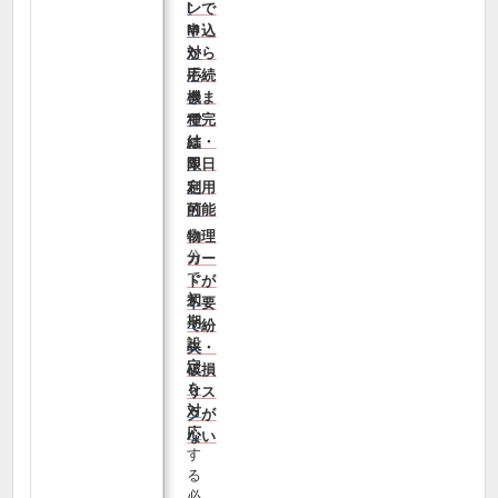
ンで
I
申込
M
から
対
手続
応
きま
機
で完
種
結・
は
即日
限
利用
定
可能
的
自
物理
分
カー
で
ドが
初
不要
期
で紛
設
失・
定
破損
を
リス
対
クが
応
ない
す
る
必