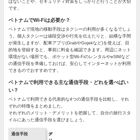
はないことや、セキュリティ対策をしっかりと行うことが大切
です。
ベトナムでWi-Fiは必要か？
ベトナムで現地の移動手段はタクシーの利用が多くなるでしょ
う。個人タクシーは値段交渉や行先を伝えたりと、結構な手間
が発生しますが、配車アプリ(GrabやGojekなど)を使えば、目
的地を登録すると、事前に料金も確認できます。周辺にネット
環境がない場所でも、ポケット型Wi-FiのレンタルやeSIMなど
の通信手段を準備しておけば、安心してインターネットが利用
できるのでおすすめです。
ベトナムで利用できる主な通信手段・どれを選べばい
い？
ベトナムで利用できる代表的な4つの通信手段を比較し、それ
ぞれの特徴をまとめました。
それぞれのメリット・デメリットを把握して、自分の旅行スタ
イルにあった通信手段を選びましょう。
通信手段
メ
デ