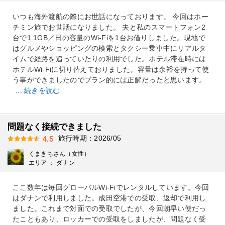
いつも海外渡航の際にお世話になっております。 今回はホー
チミン旅でお世話になりました。 夫と私のスマートフォン2
台で1.1GB／日の容量のWi-Fiを1台お借りしました。現地で
はグルメやショッピングの検索とタクシー乗車中にリアルタ
イムで経路を追っていたりの利用でした。ホテル滞在時には
ホテルWi-Fiに切り替えておりました。容量は余裕を持って使
う事ができましたのでプラン的には正解だったと思います。
... 続きを読む
問題なく接続できました
旅行時期：2026/05
4.5
くまきちさん（女性）
エリア ： ダナン
ここ数年は毎回グローバルWi-Fiでレンタルしています。今回
はダナンで利用しました。成田空港での受取、返却で利用し
ました。これまで対面での受取でしたが、今回朝早い便だっ
たこともあり、ロッカーでの受取をしましたが、問題なく受