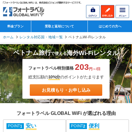
料金プラン
受取と返却について
はじめての方へ
ホーム
レンタル対応国・地域一覧
ベトナムWi-Fiレンタル
ベトナム旅行
海外Wi-Fiレンタル
で使える
203
フォートラベル特別価格
円～/日
総支払額の
10%分
のポイントがたまります
お見積もり・お申し込み
フォートラベル GLOBAL WiFi が選ばれる理由
安い
便利
POINT
POINT
1
2