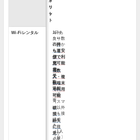
リ
メ
ッ
リ
ト
ッ
ト
1日あ
ルー
Wi‑Fiレンタル
たり数
ター
百円か
の
持
らと
安
ち運
価で利
び・
用可能
充
電・
複数
受
人・複
取・
数端末
返却
で利用
が必
可能
要
（スマ
ホ以外
破
でも接
損・
続で
紛失
き、
に注
（1人
が
意
〔台〕
必要