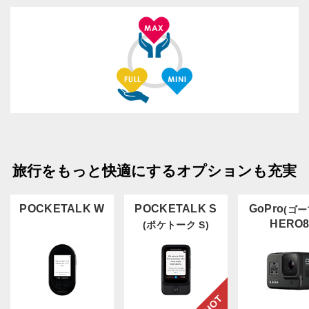
旅行をもっと快適にするオプションも充実
POCKETALK W
POCKETALK S
GoPro
(ゴー
HERO
(ポケトーク S)
HOT