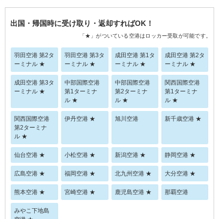
出国・帰国時に受け取り・返却すればOK！
「★」がついている空港はロッカー受取が可能です。
羽田空港 第2タ
羽田空港 第3タ
成田空港 第1タ
成田空港 第2タ
ーミナル ★
ーミナル ★
ーミナル ★
ーミナル ★
成田空港 第3タ
中部国際空港
中部国際空港
関西国際空港
ーミナル ★
第1ターミナ
第2ターミナ
第1ターミナ
ル ★
ル ★
ル ★
関西国際空港
伊丹空港 ★
旭川空港
新千歳空港 ★
第2ターミナ
ル ★
仙台空港 ★
小松空港 ★
新潟空港 ★
静岡空港 ★
広島空港 ★
福岡空港 ★
北九州空港 ★
大分空港 ★
熊本空港 ★
宮崎空港 ★
鹿児島空港 ★
那覇空港
みやこ下地島